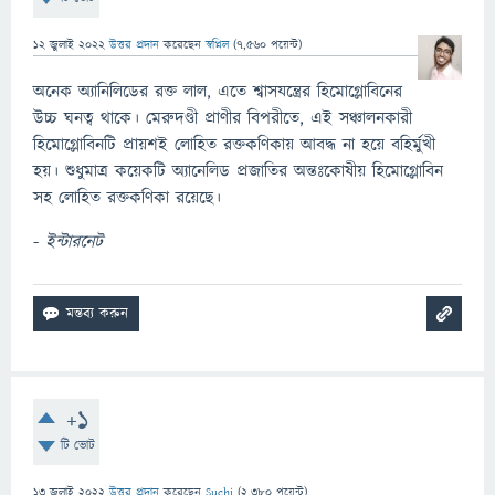
12 জুলাই 2022
উত্তর প্রদান
করেছেন
স্বপ্নিল
(
7,560
পয়েন্ট)
অনেক অ্যানিলিডের রক্ত লাল, এতে শ্বাসযন্ত্রের হিমোগ্লোবিনের
উচ্চ ঘনত্ব থাকে। মেরুদণ্ডী প্রাণীর বিপরীতে, এই সঞ্চালনকারী
হিমোগ্লোবিনটি প্রায়শই লোহিত রক্তকণিকায় আবদ্ধ না হয়ে বহির্মুখী
হয়। শুধুমাত্র কয়েকটি অ্যানেলিড প্রজাতির অন্তঃকোষীয় হিমোগ্লোবিন
সহ লোহিত রক্তকণিকা রয়েছে।
-
ইন্টারনেট
+1
টি ভোট
13 জুলাই 2022
উত্তর প্রদান
করেছেন
Suchi
(
2,380
পয়েন্ট)