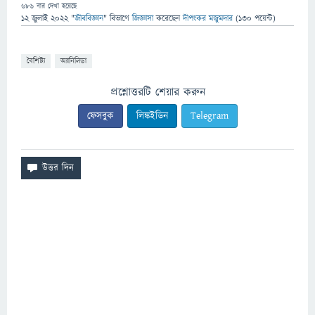
686
বার দেখা হয়েছে
12 জুলাই 2022
"
জীববিজ্ঞান
" বিভাগে
জিজ্ঞাসা
করেছেন
দীপংকর মজুমদার
(
130
পয়েন্ট)
বৈশিষ্ট্য
অ্যানিলিডা
প্রশ্নোত্তরটি শেয়ার করুন
ফেসবুক
লিঙ্কইডিন
Telegram