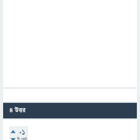
4
উত্তর
+1
টি ভোট