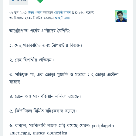
22 জুন 2021
উত্তর প্রদান
করেছেন
মেহেদী হাসান
(
141,860
পয়েন্ট)
31 ডিসেম্বর 2021
নির্বাচিত
করেছেন
মেহেদী হাসান
আর্থ্রোপোডা পর্বের প্রাণীদের বৈশিষ্ট্য:
১. দেহ খন্ডাকায়িত এবং ট্যাগমাটায় বিভক্ত।
২. দেহ দ্বিপার্শ্বীয় প্রতিসম।
৩. সন্ধিযুক্ত পা, এক জোড়া পুঞ্জাক্ষি ও মস্তকে ১-২ জোড়া এন্টেনা
রয়েছে
৪. রেচন অঙ্গ ম্যালপজিয়ান নালিকা রয়েছে।
৫. কিউটিকল নির্মিত বহিঃকঙ্কাল রয়েছে।
৬. কক্সাল, ম্যাক্সিলারি নামক গ্রন্থি রয়েছে।যেমন: periplaneta
americana, musca domestica