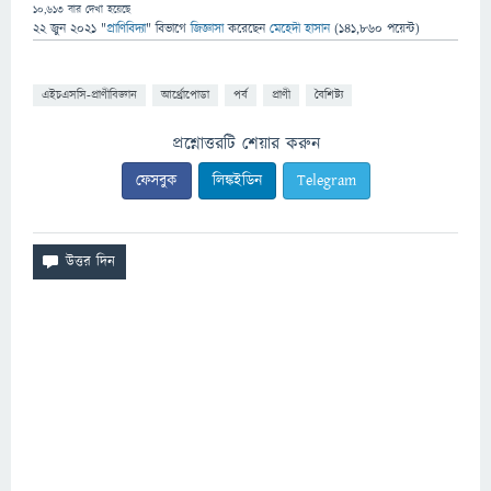
10,613
বার দেখা হয়েছে
22 জুন 2021
"
প্রাণিবিদ্যা
" বিভাগে
জিজ্ঞাসা
করেছেন
মেহেদী হাসান
(
141,860
পয়েন্ট)
এইচএসসি-প্রাণীবিজ্ঞান
আর্থ্রোপোডা
পর্ব
প্রাণী
বৈশিষ্ট্য
প্রশ্নোত্তরটি শেয়ার করুন
ফেসবুক
লিঙ্কইডিন
Telegram