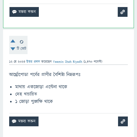
0
টি ভোট
12 মে 2023
উত্তর প্রদান
করেছেন
Yeamin Shah Riyadh
(
1,470
পয়েন্ট)
আর্থ্রোপোডা পর্বের প্রাণীর বৈশিষ্ট্য নিম্নরূপঃ
মাথায় একজোড়া এন্টেনা থাকে
দেহ খন্ডায়িত
১ জোড়া পুঞ্জাক্ষি থাকে