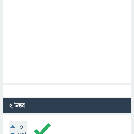
2
উত্তর
0
টি ভোট