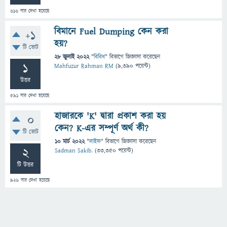
616
বার দেখা হয়েছে
বিমানে Fuel Dumping কেন করা
+1
হয়?
টি ভোট
28 জুলাই 2022
"
বিবিধ
" বিভাগে
জিজ্ঞাসা
করেছেন
1
Mahfuzur Rahman RM
(
9,390
পয়েন্ট)
উত্তর
591
বার দেখা হয়েছে
হাজারকে 'K' দ্বারা প্রকাশ করা হয়
0
কেন? K-এর সম্পূর্ণ অর্থ কী?
টি ভোট
10 মার্চ 2022
"
লাইফ
" বিভাগে
জিজ্ঞাসা
করেছেন
2
Sadman Sakib.
(
33,350
পয়েন্ট)
টি উত্তর
926
বার দেখা হয়েছে