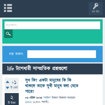
লগ ইন
প্রশ্ন করুন:
life ট্যাগধারী সাম্প্রতিক প্রশ্নগুলো
সুখ কি? একটা মানুষের কি কি
+1
থাকলে তাকে সুখী মানুষ বলা যেতে
টি ভোট
পারে?
2
06 এপ্রিল 2023
"
লাইফ
" বিভাগে
জিজ্ঞাসা
করেছেন
Zahin
(
1,580
পয়েন্ট)
টি উত্তর