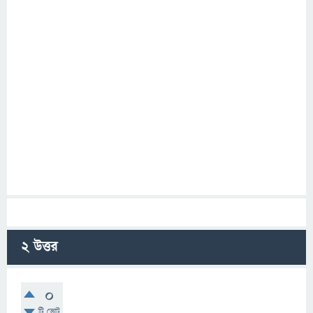
2
উত্তর
0
টি ভোট