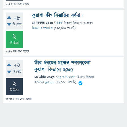
1,627
বার দেখা হয়েছে
কুয়াশা কী? বিস্তারিত বর্ণনা।
+8
14 নভেম্বর 2020
"
বিবিধ
" বিভাগে
জিজ্ঞাসা
করেছেন
টি ভোট
বিজ্ঞানের পোকা ৫
(
123,410
পয়েন্ট)
2
টি উত্তর
1,246
বার দেখা হয়েছে
তীব্র গরমের মধ্যেও সকালবেলা
+2
কুয়াশা কিভাবে হচ্ছে?
টি ভোট
13 এপ্রিল 2023
"
তত্ত্ব ও গবেষণা
" বিভাগে
জিজ্ঞাসা
2
করেছেন
Admin
(
71,360
পয়েন্ট)
টি উত্তর
20,302
বার দেখা হয়েছে