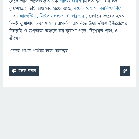
থেকে আসা অপেক্ষাকৃত উষ্ণ
গালফ প্রবাহ
মিলিত হয়। সর্বাধিক
কুয়াশাচ্ছন্ন ভূমি অঞ্চলের মধ্যে আছে
পয়েন্ট রেয়েস, ক্যালিফোর্নিয়া
।
এবন
আর্জেন্টিনা, নিউফাউন্ডল্যান্ড ও লাব্রাডর
, যেখানে বছরের ২০০
দিনই কুয়াশায় ঢাকা থাকে। এমনকি এমনিতে উষ্ণ দক্ষিণ ইউরোপের
নিম্নভূমি ও উপত্যকা অঞ্চলে ঘন কুয়াশা পড়ে, বিশেষত শরৎ ও
গ্রীষ্মে।
এদের প্রধান পার্থক্য হলো ঘনত্বের।