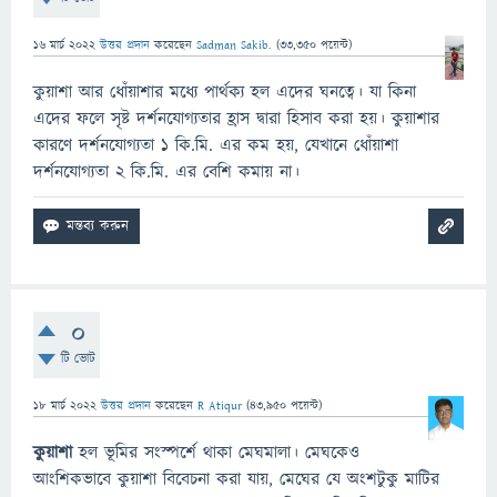
16 মার্চ 2022
উত্তর প্রদান
করেছেন
Sadman Sakib.
(
33,350
পয়েন্ট)
কুয়াশা আর ধোঁয়াশার মধ্যে পার্থক্য হল এদের ঘনত্বে। যা কিনা
এদের ফলে সৃষ্ট দর্শনযোগ্যতার হ্রাস দ্বারা হিসাব করা হয়। কুয়াশার
কারণে দর্শনযোগ্যতা ১ কি.মি. এর কম হয়, যেখানে ধোঁয়াশা
দর্শনযোগ্যতা ২ কি.মি. এর বেশি কমায় না।
0
টি ভোট
18 মার্চ 2022
উত্তর প্রদান
করেছেন
R Atiqur
(
43,950
পয়েন্ট)
কুয়াশা
হল ভূমির সংস্পর্শে থাকা মেঘমালা। মেঘকেও
আংশিকভাবে কুয়াশা বিবেচনা করা যায়, মেঘের যে অংশটুকু মাটির