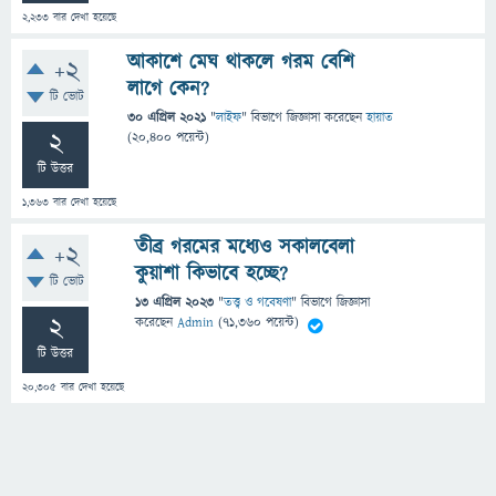
2,233
বার দেখা হয়েছে
আকাশে মেঘ থাকলে গরম বেশি
+2
লাগে কেন?
টি ভোট
30 এপ্রিল 2021
"
লাইফ
" বিভাগে
জিজ্ঞাসা
করেছেন
হায়াত
2
(
20,400
পয়েন্ট)
টি উত্তর
1,363
বার দেখা হয়েছে
তীব্র গরমের মধ্যেও সকালবেলা
+2
কুয়াশা কিভাবে হচ্ছে?
টি ভোট
13 এপ্রিল 2023
"
তত্ত্ব ও গবেষণা
" বিভাগে
জিজ্ঞাসা
2
করেছেন
Admin
(
71,360
পয়েন্ট)
টি উত্তর
20,305
বার দেখা হয়েছে