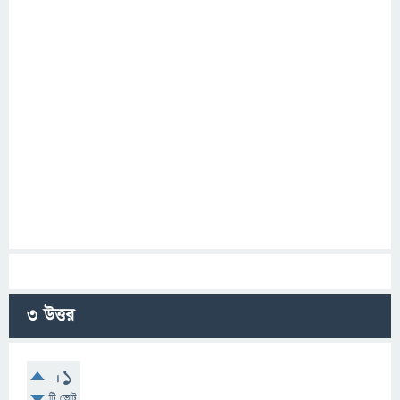
3
উত্তর
+1
টি ভোট