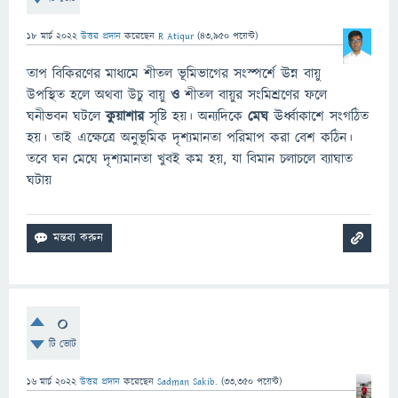
18 মার্চ 2022
উত্তর প্রদান
করেছেন
R Atiqur
(
43,950
পয়েন্ট)
তাপ বিকিরণের মাধ্যমে শীতল ভূমিভাগের সংস্পর্শে ঊন্ন বায়ু
উপস্থিত হলে অথবা উচু বায়ু
ও
শীতল বায়ুর সংমিশ্রণের ফলে
ঘনীভবন ঘটলে
কুয়াশার
সৃষ্টি হয়। অন্যদিকে
মেঘ
ঊর্ধ্বাকাশে সংগঠিত
হয়। তাই এক্ষেত্রে অনুভূমিক দৃশ্যমানতা পরিমাপ করা বেশ কঠিন।
তবে ঘন মেঘে দৃশ্যমানতা খুবই কম হয়, যা বিমান চলাচলে ব্যাঘাত
ঘটায়
0
টি ভোট
16 মার্চ 2022
উত্তর প্রদান
করেছেন
Sadman Sakib.
(
33,350
পয়েন্ট)