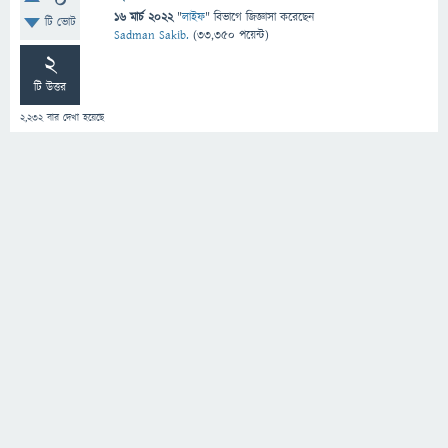
0
16 মার্চ 2022
"
লাইফ
" বিভাগে
জিজ্ঞাসা
করেছেন
টি ভোট
Sadman Sakib.
(
33,350
পয়েন্ট)
2
টি উত্তর
2,232
বার দেখা হয়েছে