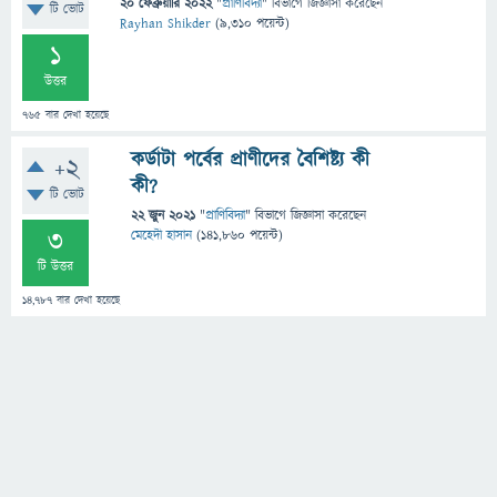
20 ফেব্রুয়ারি 2022
"
প্রাণিবিদ্যা
" বিভাগে
জিজ্ঞাসা
করেছেন
টি ভোট
Rayhan Shikder
(
9,310
পয়েন্ট)
1
উত্তর
765
বার দেখা হয়েছে
কর্ডাটা পর্বের প্রাণীদের বৈশিষ্ট্য কী
+2
কী?
টি ভোট
22 জুন 2021
"
প্রাণিবিদ্যা
" বিভাগে
জিজ্ঞাসা
করেছেন
3
মেহেদী হাসান
(
141,860
পয়েন্ট)
টি উত্তর
14,787
বার দেখা হয়েছে