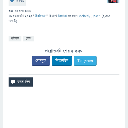
টি ভোট
332
বার দেখা হয়েছে
19 ফেব্রুয়ারি 2022
"
জীববিজ্ঞান
" বিভাগে
জিজ্ঞাসা
করেছেন
Mehedy Hasan
(
1,310
পয়েন্ট)
পরিমান
পুরুষ
প্রশ্নোত্তরটি শেয়ার করুন
ফেসবুক
লিঙ্কইডিন
Telegram