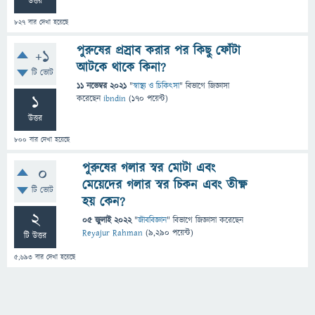
উত্তর
827
বার দেখা হয়েছে
পুরুষের প্রস্রাব করার পর কিছু ফোঁটা
+1
আটকে থাকে কিনা?
টি ভোট
11 নভেম্বর 2021
"
স্বাস্থ্য ও চিকিৎসা
" বিভাগে
জিজ্ঞাসা
1
করেছেন
ibndin
(
170
পয়েন্ট)
উত্তর
800
বার দেখা হয়েছে
পুরুষের গলার স্বর মোটা এবং
0
মেয়েদের গলার স্বর চিকন এবং তীক্ষ্ণ
টি ভোট
হয় কেন?
2
05 জুলাই 2022
"
জীববিজ্ঞান
" বিভাগে
জিজ্ঞাসা
করেছেন
Reyajur Rahman
(
9,290
পয়েন্ট)
টি উত্তর
5,693
বার দেখা হয়েছে