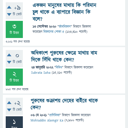
একজন মানুষের মাথায় কি পরিমান
+9
চুল থাকে এ ব্যাপারে বিজ্ঞান কি
টি ভোট
বলে?
3
13 সেপ্টেম্বর 2020
"
জীববিজ্ঞান
" বিভাগে
জিজ্ঞাসা
করেছেন
বিজ্ঞানের পোকা ৫
(
123,410
পয়েন্ট)
টি উত্তর
3,621
বার দেখা হয়েছে
অধিকাংশ পুরুষের ক্ষেত্রে মাথায় বাম
0
দিকে সিঁথি থাকে কেন?
টি ভোট
24 জানুয়ারি 2022
"
বিবিধ
" বিভাগে
জিজ্ঞাসা
করেছেন
2
Subrata Saha
(
15,210
পয়েন্ট)
টি উত্তর
885
বার দেখা হয়েছে
পুরুষের শুক্রাশয় দেহের বাইরে থাকে
+2
কেন?
টি ভোট
06 মে 2021
"
প্রাণিবিদ্যা
" বিভাগে
জিজ্ঞাসা
করেছেন
1
Mohiuddin Alamgir Ka
(
7,980
পয়েন্ট)