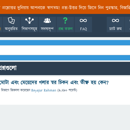
তির প্রশ্নোত্তর দুনিয়ায় আপনাকে স্বাগতম! প্রশ্ন-উত্তর দিয়ে জিতে নিন পুরস্কার, বিস্ত
!
অনুত্তরিত
বিভাগসমূহ
সদস্যবৃন্দ
প্রশ্ন করুন
FAQ
চ্যাট রুম
রশ্নগুলো
 মোটা এবং মেয়েদের গলার স্বর চিকন এবং তীক্ষ্ণ হয় কেন?
 বিভাগে
জিজ্ঞাসা
করেছেন
Reyajur Rahman
(
9,290
পয়েন্ট)