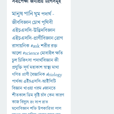
সর্বাপেক্ষা জনপ্রিয় ট্যাগসমূহ
মানুষ
পানি
ঘুম
পদার্থ
-
জীববিজ্ঞান
চোখ
পৃথিবী
এইচএসসি-উদ্ভিদবিজ্ঞান
এইচএসসি-প্রাণীবিজ্ঞান
রোগ
রাসায়নিক
#ask
শরীর
রক্ত
আলো
#science
মোবাইল
ক্ষতি
চুল
চিকিৎসা
পদার্থবিজ্ঞান
কী
প্রযুক্তি
সূর্য
মহাকাশ
স্বাস্থ্য
মাথা
গণিত
প্রাণী
বৈজ্ঞানিক
#biology
পার্থক্য
এইচএসসি-আইসিটি
বিজ্ঞান
খাওয়া
গরম
#জানতে
শীতকাল
ডিম
বৃষ্টি
চাঁদ
কেন
কারণ
কাজ
বিদ্যুৎ
রং
সাপ
রাত
মনোবিজ্ঞান
শক্তি
উপকারিতা
লাল