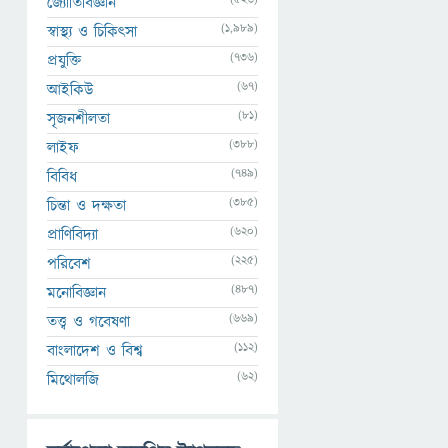
জ্যোতির্বিজ্ঞান
(1,989)
স্বাস্থ্য ও চিকিৎসা
(736)
প্রযুক্তি
(67)
আইকিউ
(81)
সৃজনশীলতা
(388)
লাইফ
(749)
বিবিধ
(385)
চিন্তা ও দক্ষতা
(620)
প্রাণিবিদ্যা
(225)
পরিবেশ
(487)
মনোবিজ্ঞান
(669)
তত্ত্ব ও গবেষণা
(112)
বাংলাদেশ ও বিশ্ব
(62)
মিথোলজি