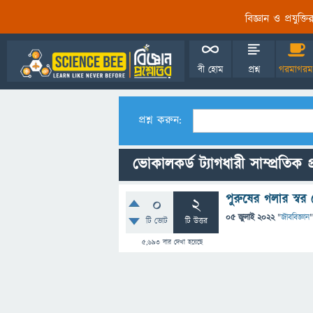
বিজ্ঞান ও প্রযুক্
বী হোম
প্রশ্ন
গরমাগরম
প্রশ্ন করুন:
ভোকালকর্ড ট্যাগধারী সাম্প্রতিক প্
পুরুষের গলার স্বর
0
2
05 জুলাই 2022
"
জীববিজ্ঞান
"
টি ভোট
টি উত্তর
5,693
বার দেখা হয়েছে