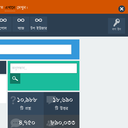
ারিত
এখানে
দেখুন।
পোল
ব্যাজ
টপ ইউজার
লগ ইন
10,988
18,690
টি প্রশ্ন
টি উত্তর
4,750
890,033