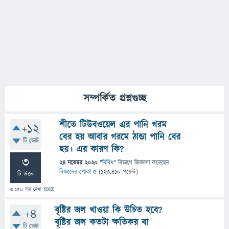
সম্পর্কিত প্রশ্নগুচ্ছ
শীতে টিউবওয়েল এর পানি গরম
+12
বের হয় আবার গরমে ঠান্ডা পানি বের
টি ভোট
হয়। এর কারণ কি?
3
24 নভেম্বর 2020
"
বিবিধ
" বিভাগে
জিজ্ঞাসা
করেছেন
বিজ্ঞানের পোকা ৫
(
123,410
পয়েন্ট)
টি উত্তর
3,250
বার দেখা হয়েছে
বৃষ্টির জল খাওয়া কি উচিত হবে?
+4
বৃষ্টির জল কতটা ক্ষতিকর বা
টি ভোট