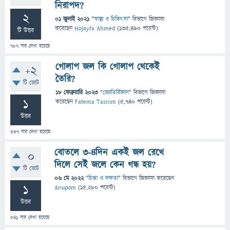
নিরাপদ?
2
01 জুলাই 2021
"
স্বাস্থ্য ও চিকিৎসা
" বিভাগে
জিজ্ঞাসা
করেছেন
Hojayfa Ahmed
(
135,490
পয়েন্ট)
টি উত্তর
787
বার দেখা হয়েছে
গোলাপ জল কি গোলাপ থেকেই
+2
তৈরি?
টি ভোট
18 ফেব্রুয়ারি 2023
"
জ্যোতির্বিজ্ঞান
" বিভাগে
জিজ্ঞাসা
1
করেছেন
Fatema Tasnim
(
5,740
পয়েন্ট)
উত্তর
337
বার দেখা হয়েছে
বোতলে ৩-৪দিন একই জল রেখে
0
দিলে সেই জলে কেন গন্ধ হয়?
টি ভোট
06 মে 2022
"
চিন্তা ও দক্ষতা
" বিভাগে
জিজ্ঞাসা
করেছেন
1
Anupom
(
15,280
পয়েন্ট)
উত্তর
541
বার দেখা হয়েছে