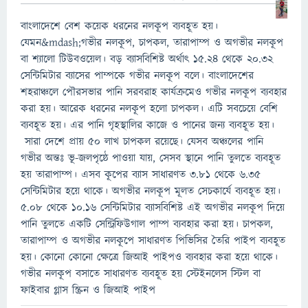
বাংলাদেশে বেশ কয়েক ধরনের নলকূপ ব্যবহূত হয়।
যেমন&mdash;গভীর নলকূপ, চাপকল, তারাপাম্প ও অগভীর নলকূপ
বা শ্যালো টিউবওয়েল। বড় ব্যাসবিশিষ্ট অর্থাৎ ১৫.২৪ থেকে ২০.৩২
সেন্টিমিটার ব্যাসের পাম্পকে গভীর নলকূপ বলে। বাংলাদেশের
শহরাঞ্চলে পৌরসভার পানি সরবরাহ কার্যক্রমেও গভীর নলকূপ ব্যবহার
করা হয়। আরেক ধরনের নলকূপ হলো চাপকল। এটি সবচেয়ে বেশি
ব্যবহূত হয়। এর পানি গৃহস্থালির কাজে ও পানের জন্য ব্যবহূত হয়।
সারা দেশে প্রায় ৫০ লাখ চাপকল রয়েছে। যেসব অঞ্চলের পানি
গভীর অন্তঃ ভূ-জলপৃষ্ঠে পাওয়া যায়, সেসব স্থানে পানি তুলতে ব্যবহূত
হয় তারাপাম্প। এসব কূপের ব্যাস সাধারণত ৩.৮১ থেকে ৬.৩৫
সেন্টিমিটার হয়ে থাকে। অগভীর নলকূপ মূলত সেচকার্যে ব্যবহূত হয়।
৫.০৮ থেকে ১০.১৬ সেন্টিমিটার ব্যাসবিশিষ্ট এই অগভীর নলকূপ দিয়ে
পানি তুলতে একটি সেন্ট্রিফিউগাল পাম্প ব্যবহার করা হয়। চাপকল,
তারাপাম্প ও অগভীর নলকূপে সাধারণত পিভিসির তৈরি পাইপ ব্যবহূত
হয়। কোনো কোনো ক্ষেত্রে জিআই পাইপও ব্যবহার করা হয়ে থাকে।
গভীর নলকূপ বসাতে সাধারণত ব্যবহূত হয় স্টেইনলেস স্টিল বা
ফাইবার গ্লাস স্ক্রিন ও জিআই পাইপ