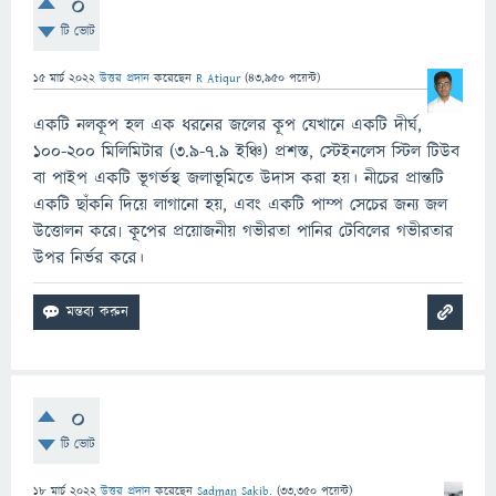
0
টি ভোট
15 মার্চ 2022
উত্তর প্রদান
করেছেন
R Atiqur
(
43,950
পয়েন্ট)
একটি নলকূপ হল এক ধরনের জলের কূপ যেখানে একটি দীর্ঘ,
100-200 মিলিমিটার (3.9-7.9 ইঞ্চি) প্রশস্ত, স্টেইনলেস স্টিল টিউব
বা পাইপ একটি ভূগর্ভস্থ জলাভূমিতে উদাস করা হয়। নীচের প্রান্তটি
একটি ছাঁকনি দিয়ে লাগানো হয়, এবং একটি পাম্প সেচের জন্য জল
উত্তোলন করে৷ কূপের প্রয়োজনীয় গভীরতা পানির টেবিলের গভীরতার
উপর নির্ভর করে।
0
টি ভোট
18 মার্চ 2022
উত্তর প্রদান
করেছেন
Sadman Sakib.
(
33,350
পয়েন্ট)