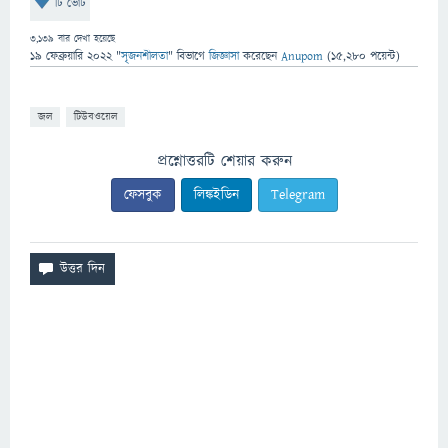
টি ভোট
3,139
বার দেখা হয়েছে
19 ফেব্রুয়ারি 2022
"
সৃজনশীলতা
" বিভাগে
জিজ্ঞাসা
করেছেন
Anupom
(
15,280
পয়েন্ট)
জল
টিউবওয়েল
প্রশ্নোত্তরটি শেয়ার করুন
ফেসবুক
লিঙ্কইডিন
Telegram