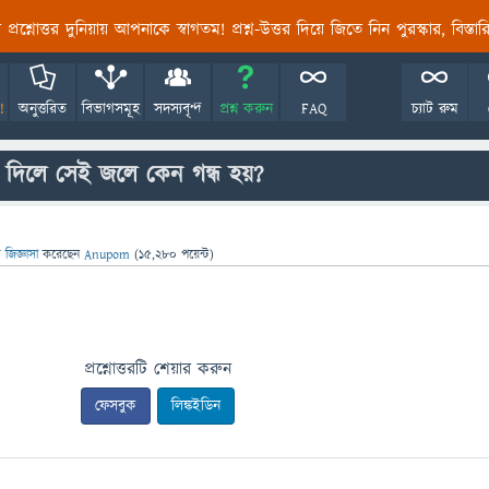
তির প্রশ্নোত্তর দুনিয়ায় আপনাকে স্বাগতম! প্রশ্ন-উত্তর দিয়ে জিতে নিন পুরস্কার, বিস্ত
!
অনুত্তরিত
বিভাগসমূহ
সদস্যবৃন্দ
প্রশ্ন করুন
FAQ
চ্যাট রুম
দিলে সেই জলে কেন গন্ধ হয়?
ে
জিজ্ঞাসা
করেছেন
Anupom
(
15,280
পয়েন্ট)
প্রশ্নোত্তরটি শেয়ার করুন
ফেসবুক
লিঙ্কইডিন