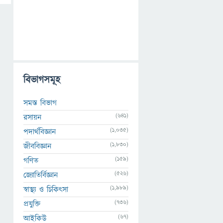
বিভাগসমূহ
সমস্ত বিভাগ
(641)
রসায়ন
(1,035)
পদার্থবিজ্ঞান
(1,830)
জীববিজ্ঞান
(159)
গণিত
(526)
জ্যোতির্বিজ্ঞান
(1,989)
স্বাস্থ্য ও চিকিৎসা
(736)
প্রযুক্তি
(67)
আইকিউ