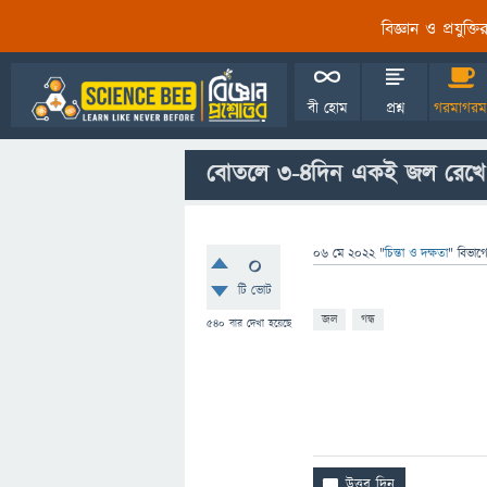
বিজ্ঞান ও প্রযুক্
বী হোম
প্রশ্ন
গরমাগরম
বোতলে ৩-৪দিন একই জল রেখে 
06 মে 2022
"
চিন্তা ও দক্ষতা
" বিভাগ
0
টি ভোট
জল
গন্ধ
540
বার দেখা হয়েছে