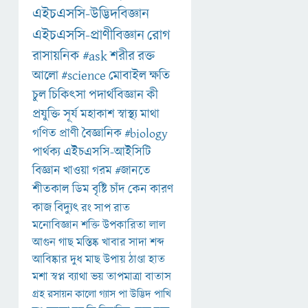
এইচএসসি-উদ্ভিদবিজ্ঞান
এইচএসসি-প্রাণীবিজ্ঞান
রোগ
রাসায়নিক
#ask
শরীর
রক্ত
আলো
#science
মোবাইল
ক্ষতি
চুল
চিকিৎসা
পদার্থবিজ্ঞান
কী
প্রযুক্তি
সূর্য
মহাকাশ
স্বাস্থ্য
মাথা
গণিত
প্রাণী
বৈজ্ঞানিক
#biology
পার্থক্য
এইচএসসি-আইসিটি
বিজ্ঞান
খাওয়া
গরম
#জানতে
শীতকাল
ডিম
বৃষ্টি
চাঁদ
কেন
কারণ
কাজ
বিদ্যুৎ
রং
সাপ
রাত
মনোবিজ্ঞান
শক্তি
উপকারিতা
লাল
আগুন
গাছ
মস্তিষ্ক
খাবার
সাদা
শব্দ
আবিষ্কার
দুধ
মাছ
উপায়
ঠাণ্ডা
হাত
মশা
স্বপ্ন
ব্যাথা
ভয়
তাপমাত্রা
বাতাস
গ্রহ
রসায়ন
কালো
গ্যাস
পা
উদ্ভিদ
পাখি