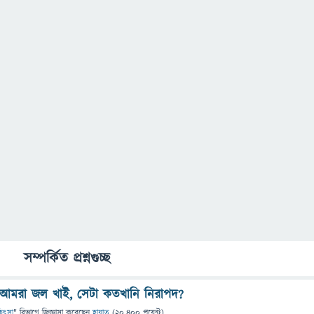
সম্পর্কিত প্রশ্নগুচ্ছ
ে আমরা জল খাই, সেটা কতখানি নিরাপদ?
িকিৎসা
" বিভাগে
জিজ্ঞাসা
করেছেন
হায়াত
(
20,400
পয়েন্ট)