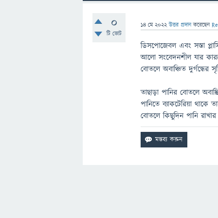
0
14 মে 2022
উত্তর প্রদান
করেছেন
Re
টি ভোট
ডিসপোজেবল এবং সস্তা প্লাস
আলো সংবেদনশীল যার কারণে 
বোতলে অবাঞ্চিত দুর্গন্ধের সৃ
তাছাড়া পানির বোতলে অবাঞ্ছ
পানিতে ব্যাকটেরিয়া থাকে ত
বোতলে কিছুদিন পানি রাখার পর