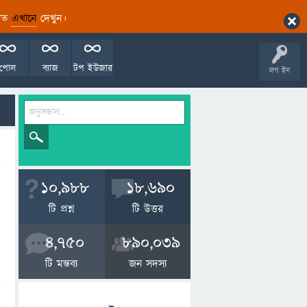
ারিত
এখানে
দেখুন।
পোল
ব্যাজ
টপ ইউজার
লগ ইন
10,988
18,690
টি প্রশ্ন
টি উত্তর
4,750
890,039
টি মন্তব্য
জন সদস্য