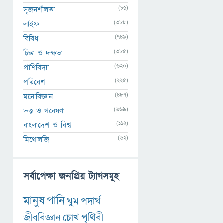
(81)
সৃজনশীলতা
(388)
লাইফ
(749)
বিবিধ
(385)
চিন্তা ও দক্ষতা
(620)
প্রাণিবিদ্যা
(225)
পরিবেশ
(487)
মনোবিজ্ঞান
(669)
তত্ত্ব ও গবেষণা
(112)
বাংলাদেশ ও বিশ্ব
(62)
মিথোলজি
সর্বাপেক্ষা জনপ্রিয় ট্যাগসমূহ
মানুষ
পানি
ঘুম
পদার্থ
-
জীববিজ্ঞান
চোখ
পৃথিবী