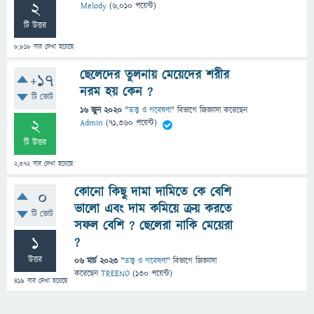
2
Melody
(
6,010
পয়েন্ট)
টি উত্তর
8,818
বার দেখা হয়েছে
ছেলেদের তুলনায় মেয়েদের শরীর
+17
নরম হয় কেন ?
টি ভোট
16 জুন 2020
"
তত্ত্ব ও গবেষণা
" বিভাগে
জিজ্ঞাসা
করেছেন
2
Admin
(
71,360
পয়েন্ট)
টি উত্তর
2,372
বার দেখা হয়েছে
কোনো কিছু দামা দামিতে কে বেশি
0
ভালো এবং দাম কমিয়ে ক্রয় করতে
টি ভোট
সফল বেশি ? ছেলেরা নাকি মেয়েরা
1
?
উত্তর
06 মার্চ 2023
"
তত্ত্ব ও গবেষণা
" বিভাগে
জিজ্ঞাসা
করেছেন
TREENO
(
130
পয়েন্ট)
419
বার দেখা হয়েছে