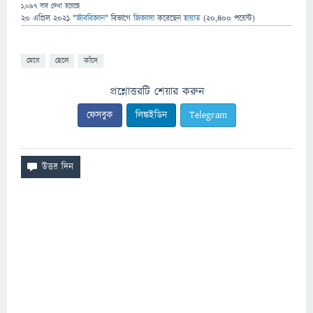
1,097
বার দেখা হয়েছে
20 এপ্রিল 2021
"
জীববিজ্ঞান
" বিভাগে
জিজ্ঞাসা
করেছেন
হায়াত
(
20,400
পয়েন্ট)
মেয়ে
ছেলে
কাঁদে
প্রশ্নোত্তরটি শেয়ার করুন
ফেসবুক
লিঙ্কইডিন
Telegram