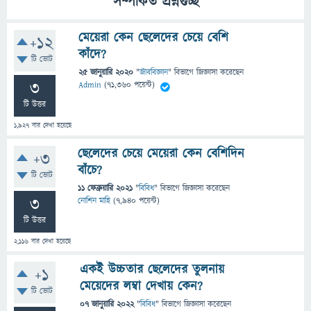
সম্পর্কিত প্রশ্নগুচ্ছ
মেয়েরা কেন ছেলেদের চেয়ে বেশি
+12
কাঁদে?
টি ভোট
25 জানুয়ারি 2020
"
জীববিজ্ঞান
" বিভাগে
জিজ্ঞাসা
করেছেন
3
Admin
(
71,360
পয়েন্ট)
টি উত্তর
1,927
বার দেখা হয়েছে
ছেলেদের চেয়ে মেয়েরা কেন বেশিদিন
+3
বাঁচে?
টি ভোট
11 ফেব্রুয়ারি 2021
"
বিবিধ
" বিভাগে
জিজ্ঞাসা
করেছেন
3
নোশিন মাহি
(
7,940
পয়েন্ট)
টি উত্তর
2,116
বার দেখা হয়েছে
একই উচ্চতার ছেলেদের তুলনায়
+1
মেয়েদের লম্বা দেখায় কেন?
টি ভোট
07 জানুয়ারি 2022
"
বিবিধ
" বিভাগে
জিজ্ঞাসা
করেছেন