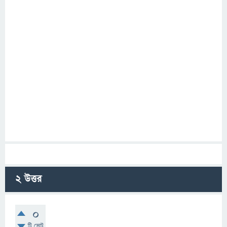
2
উত্তর
0
টি ভোট