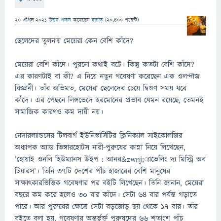
20 এপ্রিল 2021
উত্তর প্রদান
করেছেন
হায়াত
(
20,400
পয়েন্ট)
ছেলেদের তুলনায় মেয়েরা কেন বেশি কাঁদে?
মেয়েরা বেশি কাঁদে। পুরনো কথাই বটে। কিন্তু কতটা বেশি কাঁদে?
এর কারণটাই বা কী? এ নিয়ে নতুন গবেষণা করেছেন এক ওলন্দাজ
বিজ্ঞানী। তাঁর অভিমত, মেয়েরা ছেলেদের চেয়ে দ্বিগুণ সময় ধরে
কাঁদে। এর পেছনে লিঙ্গভেদে হরমোনের প্রভাব যেমন রয়েছে, তেমনই
সামাজিক কারণও কম দায়ী নয়।
নেদারল্যান্ডসের টিলবার্গ ইউনিভার্সিটির ক্লিনিক্যাল সাইকোলজির
অধ্যাপক অ্যাড ভিঙ্গারহোটস নারী-পুরুষের কান্না নিয়ে লিখেছেন,
'হোয়াই ওনলি হিউম্যানস উইপ : আনর&zwnj;্যাভেলিং দ্য মিস্ট্রি অব
টিয়ারস'। তিনি ৩৭টি দেশের পাঁচ হাজারের বেশি মানুষের
সাক্ষাৎকারভিত্তিক গবেষণার পর বইটি লিখেছেন। তিনি জানান, মেয়েরা
বছরে কম করে হলেও ৩০ বার কাঁদে। সেটা ৬৪ বার পর্যন্ত গড়াতে
পারে। আর পুরুষের ক্ষেত্রে সেটা বড়জোড় ছয় থেকে ১৭ বার। তাঁর
বইতে বলা হয়, গবেষণার অন্তর্ভুর্ক্ত পুরুষদের ৬৬ শতাংশ পাঁচ