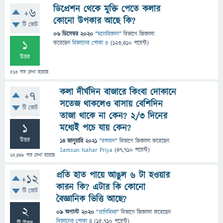
ডিপ্রেশন থেকে মুক্তি পেতে কলার
+6
কোনো উপকার আছে কি?
টি ভোট
06 ডিসেম্বর 2020
"
মনোবিজ্ঞান
" বিভাগে
জিজ্ঞাসা
1
করেছেন
বিজ্ঞানের পোকা ৫
(
123,410
পয়েন্ট)
উত্তর
513
বার দেখা হয়েছে
কলা দীর্ঘদিন বাজারে কিংবা দোকানে
+7
সতেজ থাকলেও বাসায় বেশিদিন
টি ভোট
তাজা থাকে না কেন? ২/৩ দিনের
1
মধ্যেই পচে যায় কেন?
উত্তর
14 জানুয়ারি 2021
"
রসায়ন
" বিভাগে
জিজ্ঞাসা
করেছেন
Samsun Nahar Priya
(
47,710
পয়েন্ট)
25,448
বার দেখা হয়েছে
প্রতি হাত পায়ে আঙুল ৬ টা হওয়ার
+12
কারন কি? এটার কি কোনো
টি ভোট
বৈজ্ঞানিক ভিত্তি আছে?
2
09 অগাস্ট 2020
"
প্রাণিবিদ্যা
" বিভাগে
জিজ্ঞাসা
করেছেন
বিজ্ঞানের পোকা ৪
(
15,710
পয়েন্ট)