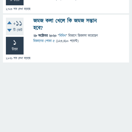
টি উত্তর
1,723
বার দেখা হয়েছে
জমজ কলা খেলে কি জমজ সন্তান
+11
হবে?
টি ভোট
28 অক্টোবর 2020
"
বিবিধ
" বিভাগে
জিজ্ঞাসা
করেছেন
1
বিজ্ঞানের পোকা ৫
(
123,410
পয়েন্ট)
উত্তর
1,831
বার দেখা হয়েছে