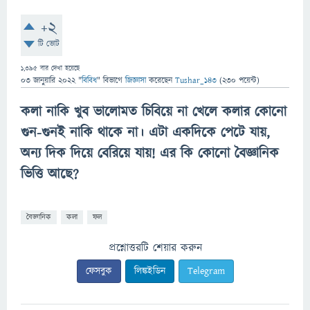
+2
টি ভোট
1,395
বার দেখা হয়েছে
03 জানুয়ারি 2022
"
বিবিধ
" বিভাগে
জিজ্ঞাসা
করেছেন
Tushar_143
(
230
পয়েন্ট)
কলা নাকি খুব ভালোমত চিবিয়ে না খেলে কলার কোনো
গুন-গুনই নাকি থাকে না। এটা একদিকে পেটে যায়,
অন্য দিক দিয়ে বেরিয়ে যায়! এর কি কোনো বৈজ্ঞানিক
ভিত্তি আছে?
বৈজ্ঞানিক
কলা
ফল
প্রশ্নোত্তরটি শেয়ার করুন
ফেসবুক
লিঙ্কইডিন
Telegram