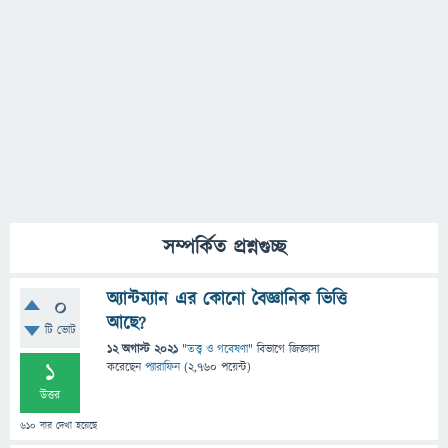
সম্পর্কিত প্রশ্নগুচ্ছ
অ্যান্টম্যান এর কোনো বৈজ্ঞানিক ভিত্তি
0
আছে?
টি ভোট
12 অগাস্ট 2021
"
তত্ত্ব ও গবেষণা
" বিভাগে
জিজ্ঞাসা
1
করেছেন
প্যারাফিন
(
2,760
পয়েন্ট)
উত্তর
610
বার দেখা হয়েছে