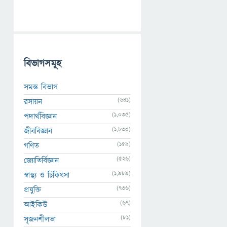
বিভাগসমূহ
সমস্ত বিভাগ
(641)
রসায়ন
(1,035)
পদার্থবিজ্ঞান
(1,830)
জীববিজ্ঞান
(159)
গণিত
(526)
জ্যোতির্বিজ্ঞান
(1,989)
স্বাস্থ্য ও চিকিৎসা
(736)
প্রযুক্তি
(67)
আইকিউ
(81)
সৃজনশীলতা