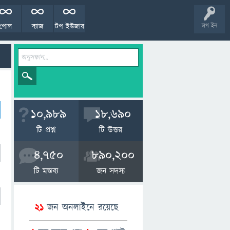
পোল
ব্যাজ
টপ ইউজার
লগ ইন
10,989
18,690
টি প্রশ্ন
টি উত্তর
4,750
890,200
টি মন্তব্য
জন সদস্য
21
জন অনলাইনে রয়েছে