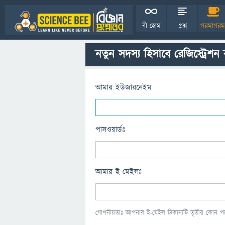
বী হোম
প্রশ্ন
গরমাগরম
নতুন সদস্য হিসাবে রেজিস্ট্রেশন
আমার ইউজারনেইম
পাসওয়ার্ডঃ
আমার ই-মেইলঃ
গোপনীয়তাঃ আপনার ই-মেইল ঠিকানাটি তৃতীয় কোন পক্ষ