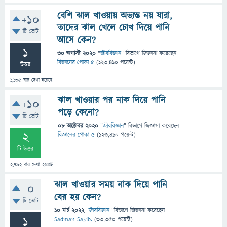
বেশি ঝাল খাওয়ায় অভ্যস্ত নয় যারা,
+10
তাদের ঝাল খেলে চোখ দিয়ে পানি
টি ভোট
আসে কেন?
1
30 অগাস্ট 2020
"
জীববিজ্ঞান
" বিভাগে
জিজ্ঞাসা
করেছেন
বিজ্ঞানের পোকা ৫
(
123,410
পয়েন্ট)
উত্তর
1,135
বার দেখা হয়েছে
ঝাল খাওয়ার পর নাক দিয়ে পানি
+10
পড়ে কেনো?
টি ভোট
08 অক্টোবর 2020
"
জীববিজ্ঞান
" বিভাগে
জিজ্ঞাসা
করেছেন
2
বিজ্ঞানের পোকা ৫
(
123,410
পয়েন্ট)
টি উত্তর
2,792
বার দেখা হয়েছে
ঝাল খাওয়ার সময় নাক দিয়ে পানি
0
বের হয় কেন?
টি ভোট
10 মার্চ 2022
"
জীববিজ্ঞান
" বিভাগে
জিজ্ঞাসা
করেছেন
1
Sadman Sakib.
(
33,350
পয়েন্ট)