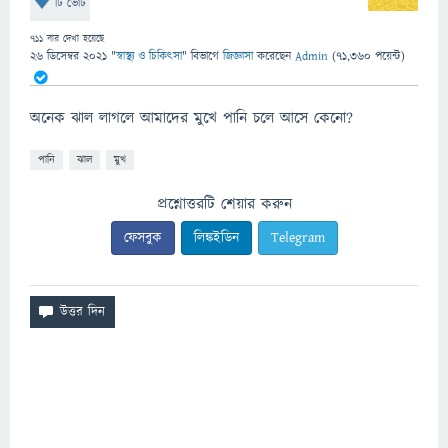
টি ভোট
711
বার দেখা হয়েছে
26 ডিসেম্বর 2021
"
স্বাস্থ্য ও চিকিৎসা
" বিভাগে
জিজ্ঞাসা
করেছেন
Admin
(
71,360
পয়েন্ট)
অনেক ঝাল লাগলে আমাদের মুখে পানি চলে আসে কেনো?
পানি
ঝাল
মুখ
প্রশ্নোত্তরটি শেয়ার করুন
ফেসবুক
লিঙ্কইডিন
Telegram