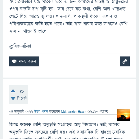
স্বয়ংক্রিয়ভাবে ঘটে থাকে। তবে এ জন্য আমাদের মস্তিষ্ক ও স্নায়ুতন্ত্রের
ওপর বাড়তি চাপ সৃষ্টি হয়। তার চেয়ে বড় কথা, বেশি ঝাল খাদ্যদ্রব্য
পেটে গিয়ে আরও জ্বালায়। খাদ্যনালি, পাকস্থলী থাকে। এখান ও
পরিপাকতন্ত্রের ক্ষতি হতে পারে। তাই ঝাল খাবার মজা লাগলেও বেশি
ঝাল না খাওয়াই ভালো।
@বিজ্ঞানচিন্তা
0
টি ভোট
04 জানুয়ারি 2022
উত্তর প্রদান
করেছেন
Md. Arafat Hasan
(
16,190
পয়েন্ট)
জিভে
অনেক
বেশি অনুভূতি সংগ্রাহক স্নায়ু বিদ্যমান। তাই ঝালের
অনুভূতি জিভে সবচেয়ে বেশি হয়। এই রাসায়নিক টি হাইড্রোফোবিক