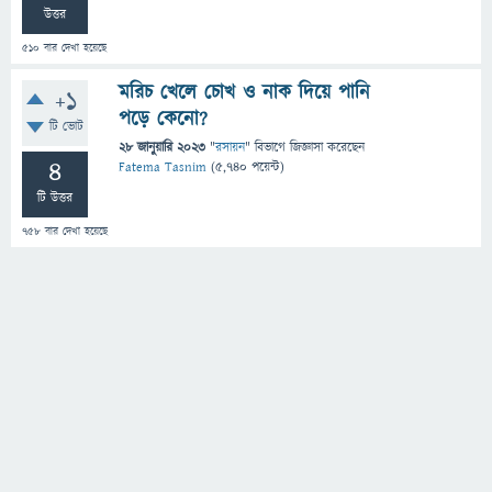
উত্তর
510
বার দেখা হয়েছে
মরিচ খেলে চোখ ও নাক দিয়ে পানি
+1
পড়ে কেনো?
টি ভোট
28 জানুয়ারি 2023
"
রসায়ন
" বিভাগে
জিজ্ঞাসা
করেছেন
4
Fatema Tasnim
(
5,740
পয়েন্ট)
টি উত্তর
758
বার দেখা হয়েছে