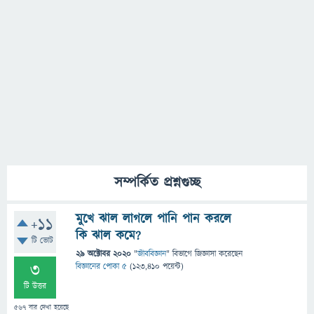
সম্পর্কিত প্রশ্নগুচ্ছ
মুখে ঝাল লাগলে পানি পান করলে
+11
কি ঝাল কমে?
টি ভোট
29 অক্টোবর 2020
"
জীববিজ্ঞান
" বিভাগে
জিজ্ঞাসা
করেছেন
3
বিজ্ঞানের পোকা ৫
(
123,410
পয়েন্ট)
টি উত্তর
567
বার দেখা হয়েছে