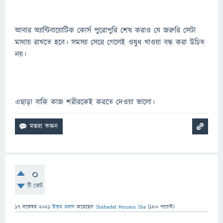
আবার অ্যান্টিবায়োটিক কোর্স পুরোপুরি শেষ করাও যে জরুরি সেটা
মাথায় রাখতে হবে। সমস্যা সেরে গেলেই ওষুধ খাওয়া বন্ধ করা উচিত
নয়।
এছাড়া বাকি কাজ শরীরকেই করতে দেওয়া ভালো।
0
টি ভোট
17 নভেম্বর 2021
উত্তর প্রদান
করেছেন
Shahadat Hossain Sha
(
180
পয়েন্ট)