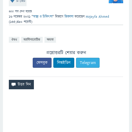
টি ভোট
455
বার দেখা হয়েছে
16 নভেম্বর 2021
"
স্বাস্থ্য ও চিকিৎসা
" বিভাগে
জিজ্ঞাসা
করেছেন
Hojayfa Ahmed
(
135,490
পয়েন্ট)
ঔষধ
অ্যান্টিবায়োটিক
ক্ষমতা
প্রশ্নোত্তরটি শেয়ার করুন
ফেসবুক
লিঙ্কইডিন
Telegram