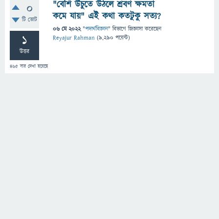
"বেশি উঁচুতে উঠলে শ্রবণ ক্ষমতা
0
কমে যায়" এই কথা কতটুকু সত্য?
টি ভোট
06 মে 2022
"
পদার্থবিজ্ঞান
" বিভাগে
জিজ্ঞাসা
করেছেন
1
Reyajur Rahman
(
9,290
পয়েন্ট)
উত্তর
465
বার দেখা হয়েছে