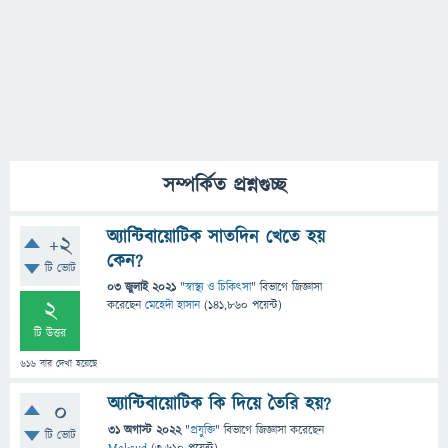
সম্পর্কিত প্রশ্নগুচ্ছ
অ্যান্টিবায়োটিক সাতদিন খেতে হয়
+2
কেন?
টি ভোট
03 জুলাই 2021
"
স্বাস্থ্য ও চিকিৎসা
" বিভাগে
জিজ্ঞাসা
2
করেছেন
মেহেদী হাসান
(
141,860
পয়েন্ট)
টি উত্তর
616
বার দেখা হয়েছে
অ্যান্টিবায়োটিক কি দিয়ে তৈরি হয়?
0
31 অগাস্ট 2022
"
প্রযুক্তি
" বিভাগে
জিজ্ঞাসা
করেছেন
টি ভোট