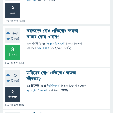
Maksud
(
3,610
পয়েন্ট)
1
উত্তর
288
বার দেখা হয়েছে
বয়স্কদের রোগ প্রতিরোধ ক্ষমতা
+2
বাড়ায় কোন খাবার?
টি ভোট
30 এপ্রিল 2021
"
স্বাস্থ্য ও চিকিৎসা
" বিভাগে
জিজ্ঞাসা
4
করেছেন
মেহেদী হাসান
(
141,860
পয়েন্ট)
টি উত্তর
810
বার দেখা হয়েছে
উদ্ভিদের রোগ প্রতিরোধ ক্ষমতা
0
কীরকম?
টি ভোট
29 ডিসেম্বর 2021
"
জীববিজ্ঞান
" বিভাগে
জিজ্ঞাসা
করেছেন
2
Hojayfa Ahmed
(
135,490
পয়েন্ট)
টি উত্তর
401
বার দেখা হয়েছে