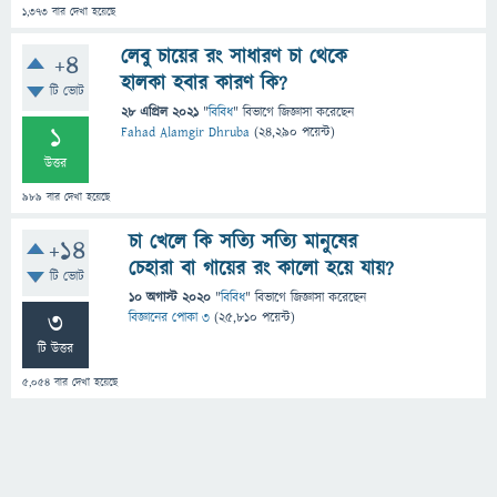
1,373
বার দেখা হয়েছে
লেবু চায়ের রং সাধারণ চা থেকে
+4
হালকা হবার কারণ কি?
টি ভোট
28 এপ্রিল 2021
"
বিবিধ
" বিভাগে
জিজ্ঞাসা
করেছেন
1
Fahad Alamgir Dhruba
(
24,290
পয়েন্ট)
উত্তর
989
বার দেখা হয়েছে
চা খেলে কি সত্যি সত্যি মানুষের
+14
চেহারা বা গায়ের রং কালো হয়ে যায়?
টি ভোট
10 অগাস্ট 2020
"
বিবিধ
" বিভাগে
জিজ্ঞাসা
করেছেন
3
বিজ্ঞানের পোকা ৩
(
25,810
পয়েন্ট)
টি উত্তর
5,054
বার দেখা হয়েছে