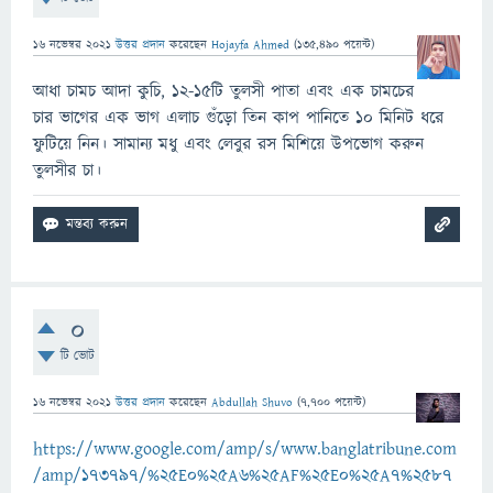
16 নভেম্বর 2021
উত্তর প্রদান
করেছেন
Hojayfa Ahmed
(
135,490
পয়েন্ট)
আধা চামচ আদা কুচি, ১২-১৫টি তুলসী পাতা এবং এক চামচের
চার ভাগের এক ভাগ এলাচ গুঁড়ো তিন কাপ পানিতে ১০ মিনিট ধরে
ফুটিয়ে নিন। সামান্য মধু এবং লেবুর রস মিশিয়ে উপভোগ করুন
তুলসীর চা।
0
টি ভোট
16 নভেম্বর 2021
উত্তর প্রদান
করেছেন
Abdullah Shuvo
(
7,700
পয়েন্ট)
https://www.google.com/amp/s/www.banglatribune.com
/amp/173797/%25E0%25A6%25AF%25E0%25A7%2587