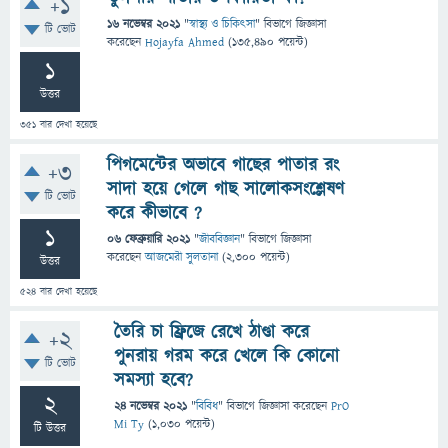
+1
16 নভেম্বর 2021
"
স্বাস্থ্য ও চিকিৎসা
" বিভাগে
জিজ্ঞাসা
টি ভোট
করেছেন
Hojayfa Ahmed
(
135,490
পয়েন্ট)
1
উত্তর
351
বার দেখা হয়েছে
পিগমেন্টের অভাবে গাছের পাতার রং
+3
সাদা হয়ে গেলে গাছ সালোকসংশ্লেষণ
টি ভোট
করে কীভাবে ?
1
06 ফেব্রুয়ারি 2021
"
জীববিজ্ঞান
" বিভাগে
জিজ্ঞাসা
করেছেন
আজমেরী সুলতানা
(
2,300
পয়েন্ট)
উত্তর
524
বার দেখা হয়েছে
তৈরি চা ফ্রিজে রেখে ঠাণ্ডা করে
+2
পুনরায় গরম করে খেলে কি কোনো
টি ভোট
সমস্যা হবে?
2
24 নভেম্বর 2021
"
বিবিধ
" বিভাগে
জিজ্ঞাসা
করেছেন
PrO
Mi Ty
(
1,030
পয়েন্ট)
টি উত্তর