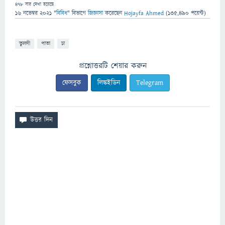
478
বার দেখা হয়েছে
16 নভেম্বর 2021
"
বিবিধ
" বিভাগে
জিজ্ঞাসা
করেছেন
Hojayfa Ahmed
(
135,490
পয়েন্ট)
তুলসী
পাতা
চা
প্রশ্নোত্তরটি শেয়ার করুন
ফেসবুক
লিঙ্কইডিন
Telegram