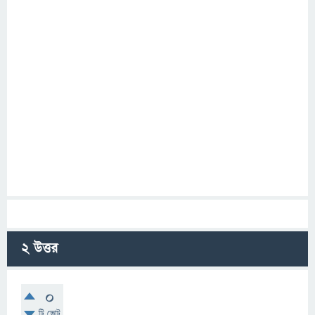
2
উত্তর
0
টি ভোট