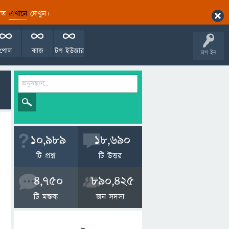
ারিত
এখানে
দেখুন।
পোল
ব্যাজ
টপ ইউজার
লগ ইন
10,989
18,690
টি প্রশ্ন
টি উত্তর
4,750
890,425
টি মন্তব্য
জন সদস্য