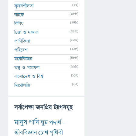
(81)
সৃজনশীলতা
(388)
লাইফ
(749)
বিবিধ
(385)
চিন্তা ও দক্ষতা
(620)
প্রাণিবিদ্যা
(225)
পরিবেশ
(488)
মনোবিজ্ঞান
(669)
তত্ত্ব ও গবেষণা
(112)
বাংলাদেশ ও বিশ্ব
(62)
মিথোলজি
সর্বাপেক্ষা জনপ্রিয় ট্যাগসমূহ
মানুষ
পানি
ঘুম
পদার্থ
-
জীববিজ্ঞান
চোখ
পৃথিবী