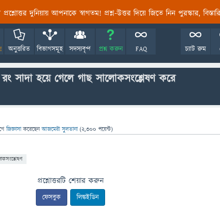
তির প্রশ্নোত্তর দুনিয়ায় আপনাকে স্বাগতম! প্রশ্ন-উত্তর দিয়ে জিতে নিন পুরস্কার, বিস্ত
!
অনুত্তরিত
বিভাগসমূহ
সদস্যবৃন্দ
প্রশ্ন করুন
FAQ
চ্যাট রুম
 রং সাদা হয়ে গেলে গাছ সালোকসংশ্লেষণ করে
গে
জিজ্ঞাসা
করেছেন
আজমেরী সুলতানা
(
2,300
পয়েন্ট)
োকসংশ্লেষণ
প্রশ্নোত্তরটি শেয়ার করুন
ফেসবুক
লিঙ্কইডিন