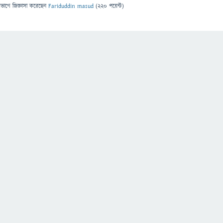
িভাগে
জিজ্ঞাসা
করেছেন
Fariduddin masud
(
220
পয়েন্ট)