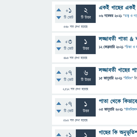
একই গাছের একই প
+1
2
06 নভেম্বর 2021
"
তত্ত্ব ও গ
টি ভোট
টি উত্তর
548
বার দেখা হয়েছে
লজ্জাবতী পাতা & 
+3
1
12 ফেব্রুয়ারি 2021
"
চিন্তা ও 
টি ভোট
উত্তর
494
বার দেখা হয়েছে
লজ্জাবতী গাছের প
+7
6
15 জানুয়ারি 2021
"
বিবিধ
" ব
টি ভোট
টি উত্তর
2,512
বার দেখা হয়েছে
পাতা থেকে কিভাবে
+7
1
05 জানুয়ারি 2021
"
জীববিজ্ঞা
টি ভোট
উত্তর
593
বার দেখা হয়েছে
গাছের কি অনুভূতিশক
+1
1