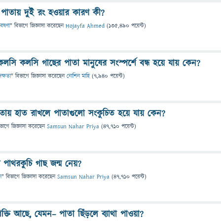
াতায় দুই রং হওয়ার কারণ কী?
বেষণা
" বিভাগে
জিজ্ঞাসা
করেছেন
Hojayfa Ahmed
(
135,490
পয়েন্ট)
কলসি কলসি গাছের পাতা মানুষের সংস্পর্শে বন্ধ হয়ে যায় কেন?
দক্ষতা
" বিভাগে
জিজ্ঞাসা
করেছেন
নোশিন মাহি
(
7,940
পয়েন্ট)
াতায় হাত রাখলে পাতাগুলো সংকুচিত হয়ে যায় কেন?
িভাগে
জিজ্ঞাসা
করেছেন
Samsun Nahar Priya
(
47,710
পয়েন্ট)
 পাথরকুচি গাছ জন্ম নেয়?
ন
" বিভাগে
জিজ্ঞাসা
করেছেন
Samsun Nahar Priya
(
47,710
পয়েন্ট)
্তি আছে, যেমন– পাতা ছিঁড়লে ব্যাথা পাওয়া?