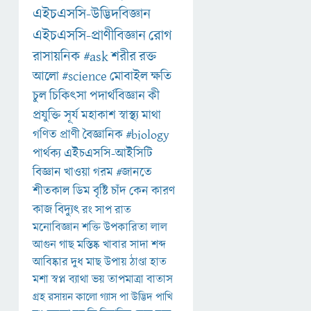
এইচএসসি-উদ্ভিদবিজ্ঞান
এইচএসসি-প্রাণীবিজ্ঞান
রোগ
রাসায়নিক
#ask
শরীর
রক্ত
আলো
#science
মোবাইল
ক্ষতি
চুল
চিকিৎসা
পদার্থবিজ্ঞান
কী
প্রযুক্তি
সূর্য
মহাকাশ
স্বাস্থ্য
মাথা
গণিত
প্রাণী
বৈজ্ঞানিক
#biology
পার্থক্য
এইচএসসি-আইসিটি
বিজ্ঞান
খাওয়া
গরম
#জানতে
শীতকাল
ডিম
বৃষ্টি
চাঁদ
কেন
কারণ
কাজ
বিদ্যুৎ
রং
সাপ
রাত
মনোবিজ্ঞান
শক্তি
উপকারিতা
লাল
আগুন
গাছ
মস্তিষ্ক
খাবার
সাদা
শব্দ
আবিষ্কার
দুধ
মাছ
উপায়
ঠাণ্ডা
হাত
মশা
স্বপ্ন
ব্যাথা
ভয়
তাপমাত্রা
বাতাস
গ্রহ
রসায়ন
কালো
গ্যাস
পা
উদ্ভিদ
পাখি