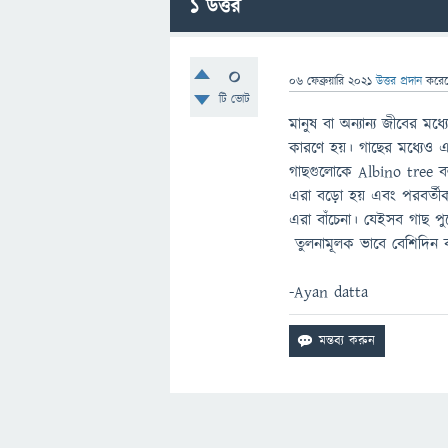
1
উত্তর
0
06 ফেব্রুয়ারি 2021
উত্তর প্রদান
করে
টি ভোট
মানুষ বা অন্যান্য জীবের 
কারণে হয়। গাছের মধ্যেও এ
গাছগুলোকে Albino tree বলা
এরা বড়ো হয় এবং পরবর্তীকা
এরা বাঁচেনা। যেইসব গাছ পু
তুলনামূলক ভাবে বেশিদিন ব
-Ayan datta