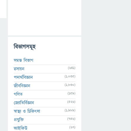
বিভাগসমূহ
সমস্ত বিভাগ
(641)
রসায়ন
(1,035)
পদার্থবিজ্ঞান
(1,830)
জীববিজ্ঞান
(159)
গণিত
(526)
জ্যোতির্বিজ্ঞান
(1,989)
স্বাস্থ্য ও চিকিৎসা
(736)
প্রযুক্তি
(67)
আইকিউ