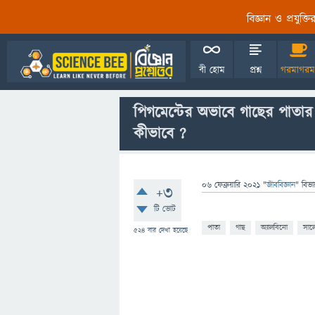
বিজ্ঞান ও প্রযুক্
বী হোম
প্রশ্ন
গরমাগরম
পিগমেন্টের অভাবে গাছের পাতার
কীভাবে ?
06 ফেব্রুয়ারি 2021
"
জীববিজ্ঞান
" বিভা
+3
টি ভোট
পাতা
গাছ
অ‍্যালবিনো
সাল
524
বার দেখা হয়েছে