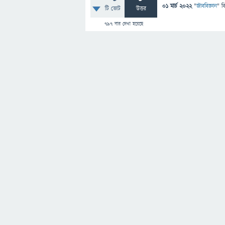
01 মার্চ 2022
"
জীববিজ্ঞান
" ব
টি ভোট
উত্তর
797
বার দেখা হয়েছে