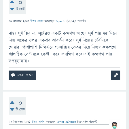
0
টি ভোট
09 নভেম্বর 2021
উত্তর প্রদান
করেছেন
Fake Id
(
14,120
পয়েন্ট)
নাহ। সূর্য স্থির না, সূর্যেরও একটি কক্ষপথ আছে। সূর্য প্রায় ২৫ দিনে
নিজ অক্ষের ওপর একবার আবর্তন করে। সূর্য নিজের চারিদিকে
ঘোরার পাশাপাশি মিল্কিওয়ে গ্যালাক্সির ভেতর দিয়ে নিজস্ব কক্ষপথে
গ্যালাক্টিক সেন্টারকে কেন্দ্র করে প্রদক্ষিণ করে।এই কক্ষপথ প্রায়
উপবৃত্তাকার।
0
টি ভোট
28 ডিসেম্বর 2021
উত্তর প্রদান
করেছেন
Ismot Rahman
(
28,740
পয়েন্ট)