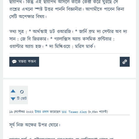
ছায়াপথ। কিন্তু এই ছায়াপথ আসলে কাকে কেন্দ্র করে ঘুরছে সে
প্রশ্নের এখনো স্পষ্ট উত্তর পাননি বিজ্ঞানীরা। আগামীতে পাবেন কিনা
সেটি অপেক্ষার বিষয়।
তথ্য সূত্র : * আর্থস্কাই ডট ওআরজি। * জার্নি ফ্রম দ্য সেন্টার অব দ্য
সান : জে বি জিরকার। * গ্যালাক্সিস অ্যান্ড কসমিক ফ্রন্টিয়ার :
ওয়াল্টার অ্যান্ড হজ। * দ্য মিল্কিওয়ে : মরিস মার্ক।
0
টি ভোট
19 সেপ্টেম্বর 2022
উত্তর প্রদান
করেছেন
Md. Taseen Alam
(
8,590
পয়েন্ট)
সূর্য নিজ অক্ষের উপর ঘোরে।