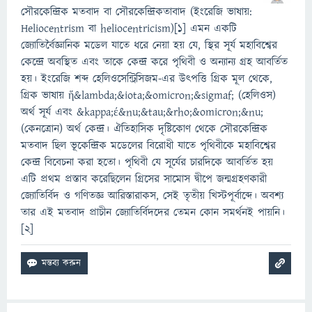
সৌরকেন্দ্রিক মতবাদ বা সৌরকেন্দ্রিকতাবাদ (ইংরেজি ভাষায়:
Heliocentrism বা heliocentricism)[১] এমন একটি
জ্যোতির্বৈজ্ঞানিক মডেল যাতে ধরে নেয়া হয় যে, স্থির সূর্য মহাবিশ্বের
কেন্দ্রে অবস্থিত এবং তাকে কেন্দ্র করে পৃথিবী ও অন্যান্য গ্রহ আবর্তিত
হয়। ইংরেজি শব্দ হেলিওসেন্ট্রিসিজম-এর উৎপত্তি গ্রিক মূল থেকে,
গ্রিক ভাষায় ἥ&lambda;&iota;&omicron;&sigmaf; (হেলিওস)
অর্থ সূর্য এবং &kappa;έ&nu;&tau;&rho;&omicron;&nu;
(কেনত্রোন) অর্থ কেন্দ্র। ঐতিহাসিক দৃষ্টিকোণ থেকে সৌরকেন্দ্রিক
মতবাদ ছিল ভূকেন্দ্রিক মডেলের বিরোধী যাতে পৃথিবীকে মহাবিশ্বের
কেন্দ্র বিবেচনা করা হতো। পৃথিবী যে সূর্যের চারদিকে আবর্তিত হয়
এটি প্রথম প্রস্তাব করেছিলেন গ্রিসের সামোস দ্বীপে জন্মগ্রহণকারী
জ্যোতির্বিদ ও গণিতজ্ঞ আরিস্তারাকস, সেই তৃতীয় খিস্টপূর্বাব্দে। অবশ্য
তার এই মতবাদ প্রাচীন জ্যোতির্বিদদের তেমন কোন সমর্থনই পায়নি।
[২]