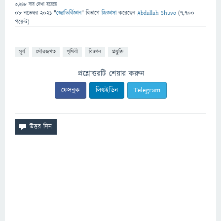
3,248
বার দেখা হয়েছে
08 নভেম্বর 2021
"
জ্যোতির্বিজ্ঞান
" বিভাগে
জিজ্ঞাসা
করেছেন
Abdullah Shuvo
(
7,700
পয়েন্ট)
সূর্য
সৌরজগত
পৃথিবী
বিজ্ঞান
প্রযুক্তি
প্রশ্নোত্তরটি শেয়ার করুন
ফেসবুক
লিঙ্কইডিন
Telegram