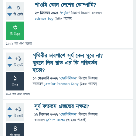
শাওমি কোন দেশের কোম্পানি?
0
25 ডিসেম্বর 2021
"
প্রযুক্তি
" বিভাগে
জিজ্ঞাসা
করেছেন
টি ভোট
science_boy
(
640
পয়েন্ট)
3
টি উত্তর
1,509
বার দেখা হয়েছে
পৃথিবীর চারপাশে সূর্য কেন ঘুরে না?
+1
ঘুরলে দিন রাত এর কি পরিবর্তন
টি ভোট
হতো?
1
10 ফেব্রুয়ারি 2022
"
জ্যোতির্বিজ্ঞান
" বিভাগে
জিজ্ঞাসা
করেছেন
Jamilur Rahman Sany
(
130
পয়েন্ট)
উত্তর
485
বার দেখা হয়েছে
সূর্য কততম প্রজন্মের নক্ষত্র?
+1
16 ডিসেম্বর 2022
"
জ্যোতির্বিজ্ঞান
" বিভাগে
জিজ্ঞাসা
টি ভোট
করেছেন
Ashim Datta
(
3,220
পয়েন্ট)
4
টি উত্তর