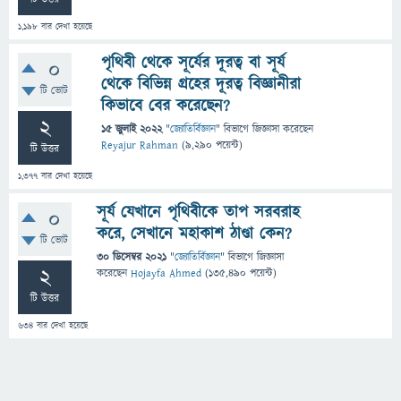
1,198
বার দেখা হয়েছে
পৃথিবী থেকে সূর্যের দূরত্ব বা সূর্য
0
থেকে বিভিন্ন গ্রহের দূরত্ব বিজ্ঞানীরা
টি ভোট
কিভাবে বের করেছেন?
2
15 জুলাই 2022
"
জ্যোতির্বিজ্ঞান
" বিভাগে
জিজ্ঞাসা
করেছেন
Reyajur Rahman
(
9,290
পয়েন্ট)
টি উত্তর
1,377
বার দেখা হয়েছে
সূর্য যেখানে পৃথিবীকে তাপ সরবরাহ
0
করে, সেখানে মহাকাশ ঠাণ্ডা কেন?
টি ভোট
30 ডিসেম্বর 2021
"
জ্যোতির্বিজ্ঞান
" বিভাগে
জিজ্ঞাসা
2
করেছেন
Hojayfa Ahmed
(
135,490
পয়েন্ট)
টি উত্তর
634
বার দেখা হয়েছে