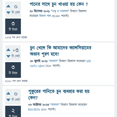
পানের সাথে চুন খাওয়া হয় কেন ?
0
20 ডিসেম্বর 2021
"
তত্ত্ব ও গবেষণা
" বিভাগে
জিজ্ঞাসা
টি ভোট
করেছেন
বিলাস পাল
(
4,210
পয়েন্ট)
3
টি উত্তর
1,324
বার দেখা হয়েছে
চুন খেলে কি আমাদের ক্যালসিয়ামের
+3
অভাব পূরণ হবে?
টি ভোট
18 জুলাই 2021
"
রসায়ন
" বিভাগে
জিজ্ঞাসা
করেছেন
MD
3
Nafiz Iqbal
(
510
পয়েন্ট)
টি উত্তর
4,260
বার দেখা হয়েছে
পুকুরের পানিতে চুন ব্যবহার করা হয়
0
কেন?
টি ভোট
08 অক্টোবর 2023
"
রসায়ন
" বিভাগে
জিজ্ঞাসা
করেছেন
2
BHUBON
(
120
পয়েন্ট)
টি উত্তর