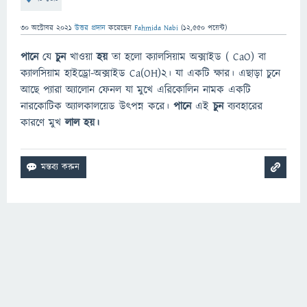
30 অক্টোবর 2021
উত্তর প্রদান
করেছেন
Fahmida Nabi
(
12,550
পয়েন্ট)
পানে
যে
চুন
খাওয়া
হয়
তা হলো ক্যালসিয়াম অক্সাইড ( CaO) বা
ক্যালসিয়াম হাইড্রো-অক্সাইড Ca(OH)2। যা একটি ক্ষার। এছাড়া চুনে
আছে প্যারা অ্যালোন ফেনল যা মুখে এরিকোলিন নামক একটি
নারকোটিক অ্যালকালয়েড উৎপন্ন করে।
পানে
এই
চুন
ব্যবহারের
কারণে মুখ
লাল হয়।