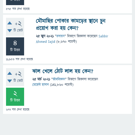
575
বার দেখা হয়েছে
মৌমাছির পোকার কামড়ের স্থানে চুন
+2
প্রয়োগ করা হয় কেন?
টি ভোট
25 জুন 2021
"
রসায়ন
" বিভাগে
জিজ্ঞাসা
করেছেন
Sabbir
4
Ahmed Sajid
(
8,670
পয়েন্ট)
টি উত্তর
11,953
বার দেখা হয়েছে
ঝাল খেলে ঠোট লাল হয় কেন?
+2
25 মার্চ 2021
"
জীববিজ্ঞান
" বিভাগে
জিজ্ঞাসা
করেছেন
টি ভোট
মেহেদী হাসান
(
141,860
পয়েন্ট)
2
টি উত্তর
677
বার দেখা হয়েছে