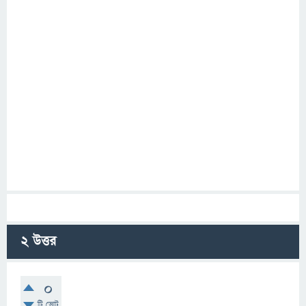
2
উত্তর
0
টি ভোট