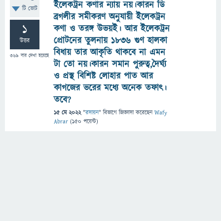
ইলেকট্রন কণার ন্যায় নয়।কারন ডি
টি ভোট
ব্রগলীর সমীকরণ অনুযায়ী ইলেকট্রন
1
কণা ও তরঙ্গ উভয়ই। আর ইলেকট্রন
প্রোটনের তুলনায় ১৮৩৬ গুণ হালকা
উত্তর
বিধায় তার আকৃতি থাকবে না এমন
369
বার দেখা হয়েছে
টা তো নয়।কারন সমান পুরুত্ব,দৈর্ঘ্য
ও প্রস্থ বিশিষ্ট লোহার পাত আর
কাগজের ভরের মধ্যে অনেক তফাৎ।
তবে?
15 মে 2022
"
রসায়ন
" বিভাগে
জিজ্ঞাসা
করেছেন
Wafy
Abrar
(
150
পয়েন্ট)