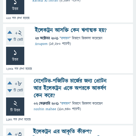
1
Rafikul Al Imran
(
5,390
পয়েন্ট)
উত্তর
223
বার দেখা হয়েছে
ইলেকট্রন আসক্তি কেন ঋণাত্মক হয়?
+2
23 অক্টোবর 2021
"
রসায়ন
" বিভাগে
জিজ্ঞাসা
করেছেন
টি ভোট
Anupom
(
15,280
পয়েন্ট)
1
উত্তর
2,439
বার দেখা হয়েছে
নেগেটিভ-পজিটিভ চার্জের জন্য প্রোটন
+8
আর ইলেকট্রন একে অপরকে আকর্ষণ
টি ভোট
কেন করে?
2
02 ফেব্রুয়ারি 2021
"
রসায়ন
" বিভাগে
জিজ্ঞাসা
করেছেন
noshin mahee
(
110,340
পয়েন্ট)
টি উত্তর
1,142
বার দেখা হয়েছে
ইলেকট্রন এর আকৃতি কীরুপ?
+3