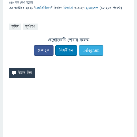
448
বার দেখা হয়েছে
23 অক্টোবর 2021
"
জ্যোতির্বিজ্ঞান
" বিভাগে
জিজ্ঞাসা
করেছেন
Anupom
(
15,280
পয়েন্ট)
কৃত্রিম
সূর্যগ্রহণ
প্রশ্নোত্তরটি শেয়ার করুন
ফেসবুক
লিঙ্কইডিন
Telegram