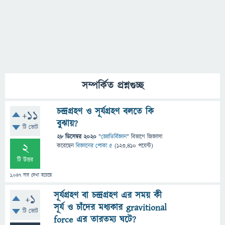
সম্পর্কিত প্রশ্নগুচ্ছ
চন্দ্রগ্রহণ ও সূর্যগ্রহণ বলতে কি
+11
বুঝায়?
টি ভোট
28 ডিসেম্বর 2020
"
জ্যোতির্বিজ্ঞান
" বিভাগে
জিজ্ঞাসা
2
করেছেন
বিজ্ঞানের পোকা ৫
(
123,410
পয়েন্ট)
টি উত্তর
1,047
বার দেখা হয়েছে
সূর্যগ্রহণ বা চন্দ্রগ্রহণ এর সময় কী
+1
সূর্য ও চাঁদের মধ্যকার gravitional
টি ভোট
force এর তারতম্য ঘটে?