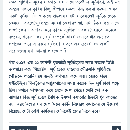
সম্ভব! পৃথিবীও সূর্যের মাঝখানে চাঁদ এলে তবেই না সূর্যগ্রহণ, তাই না?
তাহলে এখানে কৃত্রিম কিছু কীভাবে সম্ভব? কিন্তু কল্পনা করুন, আমরা
একটা কৃত্রিম চাঁদ আকাশে ছাড়লাম। এটা মাঝেমধ্যেই সূর্যকে ঢেকে
ফেলবে। তাহলে?সূর্যগ্রহণে সমস্যা কোথায়? হ্যা, এটা ঠিক। কিন্তু এতে
লাভ? কেন এত খরচ করে কৃত্রিম সূর্যগ্রহণ দরকার? হয়তাে অনেকে
বলবেন, গবেষণা করা, সূর্য।সম্পর্কে আরও জানাবােঝার জন্য তাে
লাগতেই পারে এ রকম সূর্যগ্রহণ । তবে এর চেয়েও বড় একটি
প্রয়ােজনের কথা আমরা ভাবতে পারি ।
গত ২০১৭ এর ১১ আগস্ট যুক্তরাষ্ট্রে সূর্যগ্রহণের সময় কয়েক ডিগ্রি
তাপমাত্রা কমে গিয়েছিল। সূর্য ঢেকে যাওয়ায় সৌরশক্তি পৃথিবীতে
পৌছাতে পারেনি। সে জন্যই তাপমাত্রা কমে যায়। ১৯৯১ সালে
মাউন্টেইন। পিনাটুবাের অগ্ন্যুৎপাতের সময় কয়েক দিন সূর্য ঢাকা পড়ে
ছিল। তখনাে তাপমাত্রা কমে যেতে দেখা গেছে। সেটা তাে এক
ব্যাপার। কিন্তু সূর্য ঢেকে বৈশ্বিক উষ্ণতা কমানাের চিন্তাটা খুব কাজের
নয়। বরং বিশ্বের সব দেশ মিলে কার্বন নিঃসরণ কমানাের যে উদ্যোগ
নিয়েছে, সেটা বেশি কার্যকর। সেদিকেই জোর দিতে হবে।