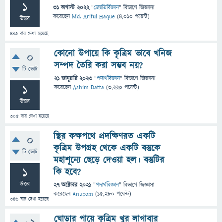
1
31 অগাস্ট 2022
"
জ্যোতির্বিজ্ঞান
" বিভাগে
জিজ্ঞাসা
করেছেন
Md. Ariful Haque
(
4,010
পয়েন্ট)
উত্তর
443
বার দেখা হয়েছে
কোনো উপায়ে কি কৃত্রিম ভাবে খনিজ
0
সম্পদ তৈরি করা সম্ভব নয়?
টি ভোট
21 জানুয়ারি 2023
"
পদার্থবিজ্ঞান
" বিভাগে
জিজ্ঞাসা
1
করেছেন
Ashim Datta
(
3,220
পয়েন্ট)
উত্তর
305
বার দেখা হয়েছে
স্থির কক্ষপথে প্রদক্ষিণরত একটি
0
কৃত্রিম উপগ্রহ থেকে একটি বস্তুকে
টি ভোট
মহাশূন্যে ছেড়ে দেওয়া হল। বস্তুটির
1
কি হবে?
উত্তর
27 অক্টোবর 2021
"
পদার্থবিজ্ঞান
" বিভাগে
জিজ্ঞাসা
করেছেন
Anupom
(
15,280
পয়েন্ট)
346
বার দেখা হয়েছে
ঘোড়ার পায়ে কৃত্রিম খুর লাগাবার