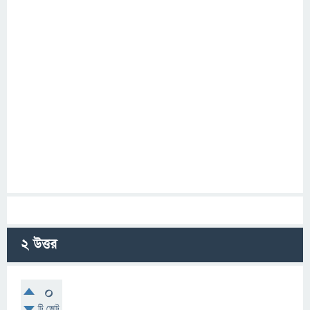
2
উত্তর
0
টি ভোট