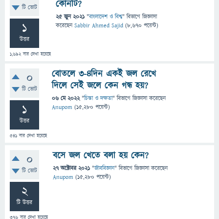
কোনটি?
টি ভোট
25 জুন 2021
"
বাংলাদেশ ও বিশ্ব
" বিভাগে
জিজ্ঞাসা
1
করেছেন
Sabbir Ahmed Sajid
(
8,670
পয়েন্ট)
উত্তর
1,692
বার দেখা হয়েছে
বোতলে ৩-৪দিন একই জল রেখে
0
দিলে সেই জলে কেন গন্ধ হয়?
টি ভোট
06 মে 2022
"
চিন্তা ও দক্ষতা
" বিভাগে
জিজ্ঞাসা
করেছেন
1
Anupom
(
15,280
পয়েন্ট)
উত্তর
541
বার দেখা হয়েছে
বসে জল খেতে বলা হয় কেন?
0
27 অক্টোবর 2021
"
জীববিজ্ঞান
" বিভাগে
জিজ্ঞাসা
করেছেন
টি ভোট
Anupom
(
15,280
পয়েন্ট)
2
টি উত্তর
376
বার দেখা হয়েছে