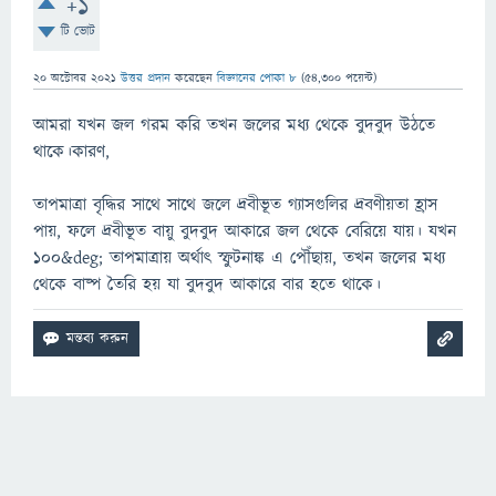
+1
টি ভোট
20 অক্টোবর 2021
উত্তর প্রদান
করেছেন
বিজ্ঞানের পোকা ৮
(
54,300
পয়েন্ট)
আমরা যখন জল গরম করি তখন জলের মধ্য থেকে বুদবুদ উঠতে
থাকে।কারণ,
তাপমাত্রা বৃদ্ধির সাথে সাথে জলে দ্রবীভূত গ্যাসগুলির দ্রবণীয়তা হ্রাস
পায়, ফলে দ্রবীভূত বায়ু বুদবুদ আকারে জল থেকে বেরিয়ে যায়। যখন
100&deg; তাপমাত্রায় অর্থাৎ স্ফুটনাঙ্ক এ পৌঁছায়, তখন জলের মধ্য
থেকে বাষ্প তৈরি হয় যা বুদবুদ আকারে বার হতে থাকে।