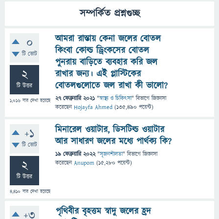
সম্পর্কিত প্রশ্নগুচ্ছ
আমরা রাস্তায় কেনা জলের বোতল
0
কিংবা কোল্ড ড্রিংকসের বোতল
টি ভোট
পুনরায় বাড়িতে ব্যবহার করি জল
2
রাখার জন্য। এই প্লাস্টিকের
বোতলগুলোতে জল রাখা কী ভালো?
টি উত্তর
27 ফেব্রুয়ারি 2021
"
স্বাস্থ্য ও চিকিৎসা
" বিভাগে
জিজ্ঞাসা
1,016
বার দেখা হয়েছে
করেছেন
Hojayfa Ahmed
(
135,490
পয়েন্ট)
মিনারেল ওয়াটার, ডিসটিল্ড ওয়াটার
+1
আর সাধারণ জলের মধ্যে পার্থক্য কি?
টি ভোট
19 ফেব্রুয়ারি 2022
"
সৃজনশীলতা
" বিভাগে
জিজ্ঞাসা
2
করেছেন
Anupom
(
15,280
পয়েন্ট)
টি উত্তর
4,410
বার দেখা হয়েছে
পৃথিবীর বৃহত্তম স্বাদু জলের হ্রদ
+3