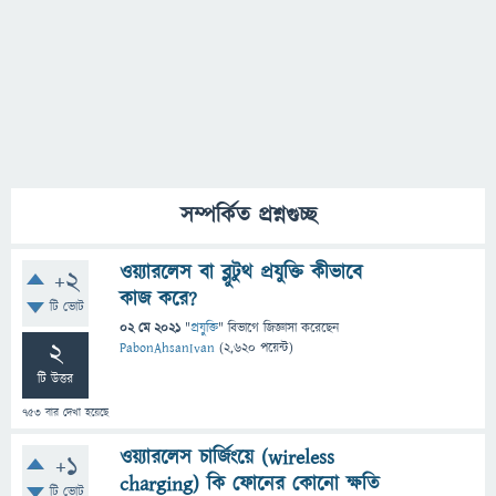
সম্পর্কিত প্রশ্নগুচ্ছ
ওয়্যারলেস বা ব্লুটুথ প্রযুক্তি কীভাবে
+2
কাজ করে?
টি ভোট
02 মে 2021
"
প্রযুক্তি
" বিভাগে
জিজ্ঞাসা
করেছেন
2
PabonAhsanIvan
(
2,620
পয়েন্ট)
টি উত্তর
753
বার দেখা হয়েছে
ওয়্যারলেস চার্জিংয়ে (wireless
+1
charging) কি ফোনের কোনো ক্ষতি
টি ভোট