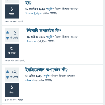
হয়?
1
18 সেপ্টেম্বর 2023
"
প্রযুক্তি
" বিভাগে
জিজ্ঞাসা
করেছেন
ShahedRaiyan
(
470
পয়েন্ট)
উত্তর
348
বার দেখা হয়েছে
ইউনারি অপারেটর কি?
+1
29 অক্টোবর 2021
"
প্রযুক্তি
" বিভাগে
জিজ্ঞাসা
করেছেন
টি ভোট
Anupom
(
15,280
পয়েন্ট)
3
টি উত্তর
1,078
বার দেখা হয়েছে
ইনক্রিমেন্টাল অপারেটর কী?
+2
16 এপ্রিল 2021
"
প্রযুক্তি
" বিভাগে
জিজ্ঞাসা
করেছেন
টি ভোট
Ubaeid
(
28,340
পয়েন্ট)
1
উত্তর
528
বার দেখা হয়েছে