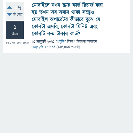
মোবাইলে যখন স্ক্রাচ কার্ড রিচার্জ করা
+7
হয় তখন সব সমান থাকা সত্ত্বেও
টি ভোট
মোবাইল অপারেটর কীভাবে বুঝে যে
1
কোনটা এমবি, কোনটা মিনিট এবং
কোনটি কত টাকার কার্ড?
উত্তর
31 জানুয়ারি 2021
"
প্রযুক্তি
" বিভাগে
জিজ্ঞাসা
করেছেন
501
বার দেখা হয়েছে
Hojayfa Ahmed
(
135,490
পয়েন্ট)