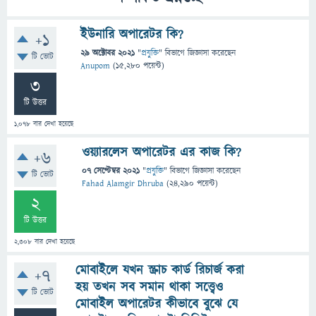
ইউনারি অপারেটর কি?
+1
29 অক্টোবর 2021
"
প্রযুক্তি
" বিভাগে
জিজ্ঞাসা
করেছেন
টি ভোট
Anupom
(
15,280
পয়েন্ট)
3
টি উত্তর
1,078
বার দেখা হয়েছে
ওয়্যারলেস অপারেটর এর কাজ কি?
+6
07 সেপ্টেম্বর 2021
"
প্রযুক্তি
" বিভাগে
জিজ্ঞাসা
করেছেন
টি ভোট
Fahad Alamgir Dhruba
(
24,290
পয়েন্ট)
2
টি উত্তর
2,308
বার দেখা হয়েছে
মোবাইলে যখন স্ক্রাচ কার্ড রিচার্জ করা
+7
হয় তখন সব সমান থাকা সত্ত্বেও
টি ভোট
মোবাইল অপারেটর কীভাবে বুঝে যে