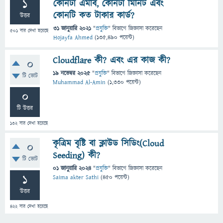
1
কোনটা এমবি, কোনটা মিনিট এবং
কোনটি কত টাকার কার্ড?
উত্তর
31 জানুয়ারি 2021
"
প্রযুক্তি
" বিভাগে
জিজ্ঞাসা
করেছেন
501
বার দেখা হয়েছে
Hojayfa Ahmed
(
135,490
পয়েন্ট)
Cloudflare কী? এবং এর কাজ কী?
0
19 নভেম্বর 2025
"
প্রযুক্তি
" বিভাগে
জিজ্ঞাসা
করেছেন
টি ভোট
Muhammad Al-Amin
(
1,330
পয়েন্ট)
0
টি উত্তর
132
বার দেখা হয়েছে
কৃত্রিম বৃষ্টি বা ক্লাউড সিডিং(Cloud
0
Seeding) কী?
টি ভোট
01 জানুয়ারি 2024
"
প্রযুক্তি
" বিভাগে
জিজ্ঞাসা
করেছেন
1
Saima akter Sathi
(
450
পয়েন্ট)
উত্তর
422
বার দেখা হয়েছে