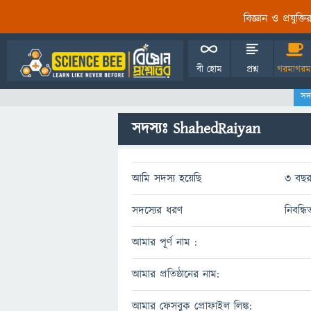
বিজ্ঞান ও প্রযুক্
বী হোম
প্রশ্ন
গরমাগরম
সদ
সদস্যঃ ShahedRaiyan
আমি সদস্য হয়েছি
3 বছর
সদস্যের ধরণ
নিবন্ধ
আমার পূর্ণ নাম :
আমার প্রতিষ্ঠানের নাম:
আমার ফেসবুক প্রোফাইল লিঙ্ক: