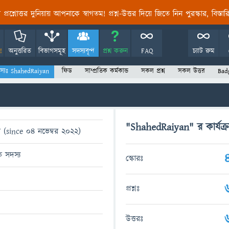
তির প্রশ্নোত্তর দুনিয়ায় আপনাকে স্বাগতম! প্রশ্ন-উত্তর দিয়ে জিতে নিন পুরস্কার, বিস্ত
!
অনুত্তরিত
বিভাগসমূহ
সদস্যবৃন্দ
প্রশ্ন করুন
FAQ
চ্যাট রুম
স্যঃ ShahedRaiyan
ফিড
সাম্প্রতিক কর্মকান্ড
সকল প্রশ্ন
সকল উত্তর
Bad
"ShahedRaiyan" র কার্যক্
 (since 04 নভেম্বর 2022)
িত সদস্য
স্কোরঃ
প্রশ্নঃ
উত্তরঃ