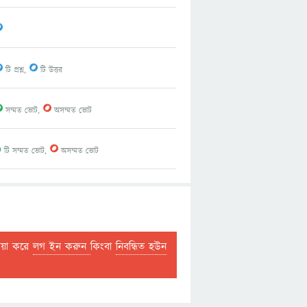
0
0
0
টি প্রশ্ন,
টি উত্তর
0
0
সম্মত ভোট,
অসম্মত ভোট
1
0
টি সম্মত ভোট,
অসম্মত ভোট
দয়া করে
লগ ইন করুন
কিংবা
নিবন্ধিত হউন