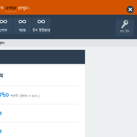
ারিত
এখানে
দেখুন।
পোল
ব্যাজ
টপ ইউজার
লগ ইন
ges
রম
470
পয়েন্ট (র‌্যাংক #
337
)
6
6