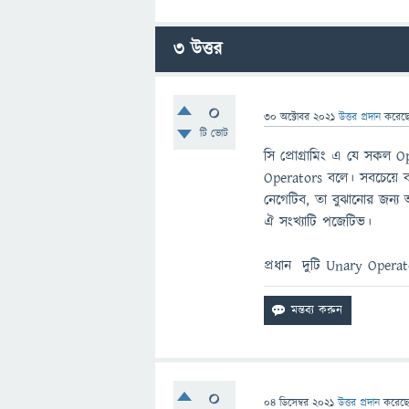
3
উত্তর
0
30 অক্টোবর 2021
উত্তর প্রদান
করেছ
টি ভোট
সি প্রোগ্রামিং এ যে সকল
Operators বলে। সবচেয়ে ব
নেগেটিব, তা বুঝানোর জন্য
ঐ সংখ্যাটি পজেটিভ।
প্রধান দুটি Unary Opera
0
04 ডিসেম্বর 2021
উত্তর প্রদান
করেছ