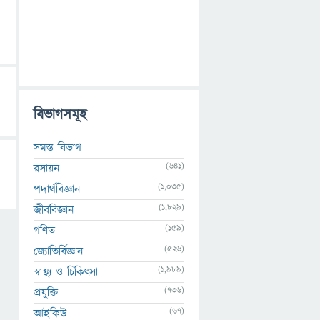
বিভাগসমূহ
সমস্ত বিভাগ
(641)
রসায়ন
(1,035)
পদার্থবিজ্ঞান
(1,829)
জীববিজ্ঞান
(159)
গণিত
(526)
জ্যোতির্বিজ্ঞান
(1,989)
স্বাস্থ্য ও চিকিৎসা
(736)
প্রযুক্তি
(67)
আইকিউ