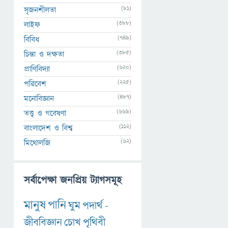
(81)
সৃজনশীলতা
(388)
লাইফ
(749)
বিবিধ
(385)
চিন্তা ও দক্ষতা
(620)
প্রাণিবিদ্যা
(225)
পরিবেশ
(487)
মনোবিজ্ঞান
(669)
তত্ত্ব ও গবেষণা
(112)
বাংলাদেশ ও বিশ্ব
(62)
মিথোলজি
সর্বাপেক্ষা জনপ্রিয় ট্যাগসমূহ
মানুষ
পানি
ঘুম
পদার্থ
-
জীববিজ্ঞান
চোখ
পৃথিবী