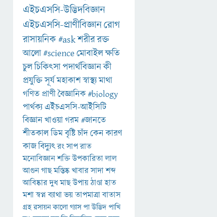
এইচএসসি-উদ্ভিদবিজ্ঞান
এইচএসসি-প্রাণীবিজ্ঞান
রোগ
রাসায়নিক
#ask
শরীর
রক্ত
আলো
#science
মোবাইল
ক্ষতি
চুল
চিকিৎসা
পদার্থবিজ্ঞান
কী
প্রযুক্তি
সূর্য
মহাকাশ
স্বাস্থ্য
মাথা
গণিত
প্রাণী
বৈজ্ঞানিক
#biology
পার্থক্য
এইচএসসি-আইসিটি
বিজ্ঞান
খাওয়া
গরম
#জানতে
শীতকাল
ডিম
বৃষ্টি
চাঁদ
কেন
কারণ
কাজ
বিদ্যুৎ
রং
সাপ
রাত
মনোবিজ্ঞান
শক্তি
উপকারিতা
লাল
আগুন
গাছ
মস্তিষ্ক
খাবার
সাদা
শব্দ
আবিষ্কার
দুধ
মাছ
উপায়
ঠাণ্ডা
হাত
মশা
স্বপ্ন
ব্যাথা
ভয়
তাপমাত্রা
বাতাস
গ্রহ
রসায়ন
কালো
গ্যাস
পা
উদ্ভিদ
পাখি