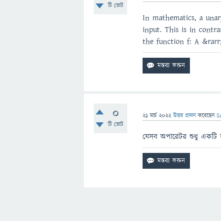
টি ভোট
In mathematics, a unary
input. This is in contr
the function f: A &rarr
0
21 মার্চ 2022
উত্তর প্রদান
করেছেন
S
টি ভোট
যেসব অপারেটর শুধু একটি 