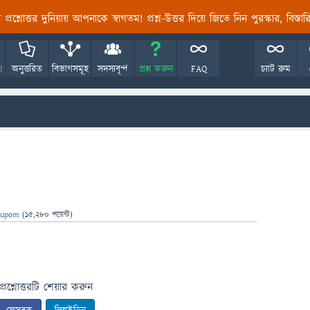
তির প্রশ্নোত্তর দুনিয়ায় আপনাকে স্বাগতম! প্রশ্ন-উত্তর দিয়ে জিতে নিন পুরস্কার, বিস্ত
!
অনুত্তরিত
বিভাগসমূহ
সদস্যবৃন্দ
প্রশ্ন করুন
FAQ
চ্যাট রুম
upom
(
15,280
পয়েন্ট)
প্রশ্নোত্তরটি শেয়ার করুন