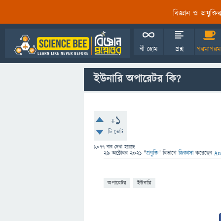
বিজ্ঞান ও প্রযুক্
বী হোম
প্রশ্ন
গরমাগরম
ইউনারি অপারেটর কি?
+1
টি ভোট
1,077
বার দেখা হয়েছে
29 অক্টোবর 2021
"
প্রযুক্তি
" বিভাগে
জিজ্ঞাসা
করেছেন
An
অপারেটর
ইউনারি