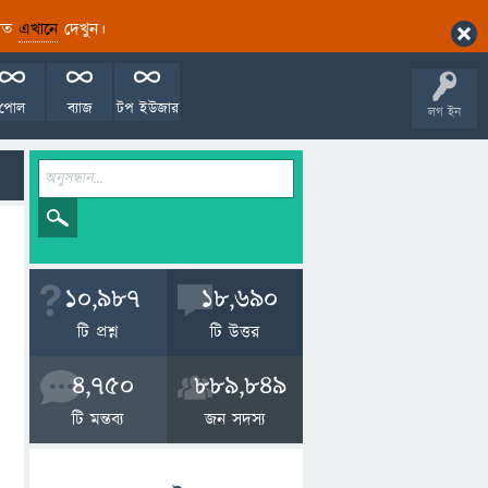
ারিত
এখানে
দেখুন।
পোল
ব্যাজ
টপ ইউজার
লগ ইন
10,987
18,690
টি প্রশ্ন
টি উত্তর
4,750
889,849
টি মন্তব্য
জন সদস্য