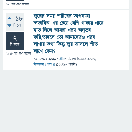
728
বার দেখা হয়েছে
জ্বরের সময় শরীরের তাপমাত্রা
+18
স্বাভাবিক এর চেয়ে বেশি থাকায় গায়ে
টি ভোট
হাত দিলে আমরা গরম অনুভব
2
করি,তাহলে তো আমাদেরও গরম
লাগার কথা কিন্তু জ্বর আসলে শীত
টি উত্তর
লাগে কেন?
2,516
বার দেখা হয়েছে
04 নভেম্বর 2020
"
বিবিধ
" বিভাগে
জিজ্ঞাসা
করেছেন
বিজ্ঞানের পোকা ৪
(
15,710
পয়েন্ট)