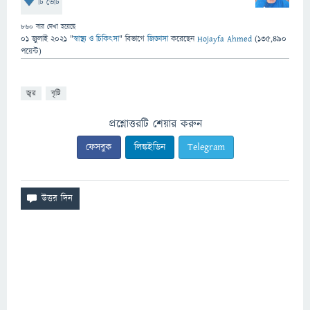
টি ভোট
860
বার দেখা হয়েছে
01 জুলাই 2021
"
স্বাস্থ্য ও চিকিৎসা
" বিভাগে
জিজ্ঞাসা
করেছেন
Hojayfa Ahmed
(
135,490
পয়েন্ট)
জ্বর
বৃষ্টি
প্রশ্নোত্তরটি শেয়ার করুন
ফেসবুক
লিঙ্কইডিন
Telegram