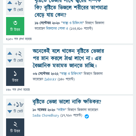
বৃষ্টিতে ভেজার সাথে জ্বরের সম্পর্ক
+8
কি? বৃষ্টিতে ভিজলে শরীরের তাপমাত্রা
টি ভোট
বেড়ে যায় কেন?
3
16 সেপ্টেম্বর 2020
"
স্বাস্থ্য ও চিকিৎসা
" বিভাগে
জিজ্ঞাসা
করেছেন
বিজ্ঞানের পোকা ৫
(
123,410
পয়েন্ট)
টি উত্তর
4,150
বার দেখা হয়েছে
অনেকেই বলে থাকেন বৃষ্টিতে ভেজার
+2
পর স্নান করলে ঠাণ্ডা লাগে না। এর
টি ভোট
বৈজ্ঞানিক মতামত জানতে চাচ্ছি।
1
06 সেপ্টেম্বর 2022
"
স্বাস্থ্য ও চিকিৎসা
" বিভাগে
জিজ্ঞাসা
করেছেন
ZabirAY
(
140
পয়েন্ট)
উত্তর
540
বার দেখা হয়েছে
বৃষ্টিতে ভেজা ভালো নাকি ক্ষতিকর?
+18
10 নভেম্বর 2020
"
লাইফ
" বিভাগে
জিজ্ঞাসা
করেছেন
টি ভোট
Sadia Chowdhury
(
17,760
পয়েন্ট)
2
টি উত্তর