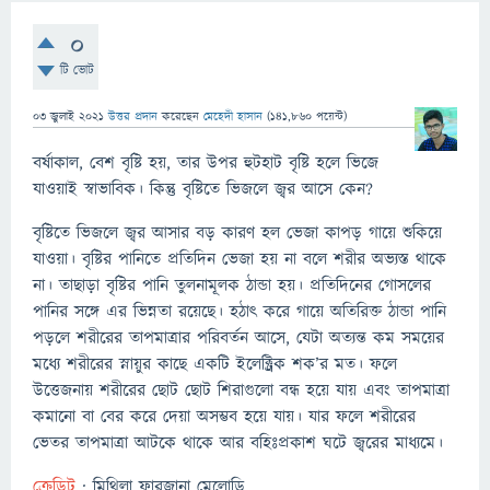
0
টি ভোট
03 জুলাই 2021
উত্তর প্রদান
করেছেন
মেহেদী হাসান
(
141,860
পয়েন্ট)
বর্ষাকাল, বেশ বৃষ্টি হয়, তার উপর হুটহাট বৃষ্টি হলে ভিজে
যাওয়াই স্বাভাবিক। কিন্তু বৃষ্টিতে ভিজলে জ্বর আসে কেন?
বৃষ্টিতে ভিজলে জ্বর আসার বড় কারণ হল ভেজা কাপড় গায়ে শুকিয়ে
যাওয়া। বৃষ্টির পানিতে প্রতিদিন ভেজা হয় না বলে শরীর অভ্যস্ত থাকে
না। তাছাড়া বৃষ্টির পানি তুলনামূলক ঠান্ডা হয়। প্রতিদিনের গোসলের
পানির সঙ্গে এর ভিন্নতা রয়েছে। হঠাৎ করে গায়ে অতিরিক্ত ঠান্ডা পানি
পড়লে শরীরের তাপমাত্রার পরিবর্তন আসে, যেটা অত্যন্ত কম সময়ের
মধ্যে শরীরের স্নায়ুর কাছে একটি ইলেক্ট্রিক শক’র মত। ফলে
উত্তেজনায় শরীরের ছোট ছোট শিরাগুলো বন্ধ হয়ে যায় এবং তাপমাত্রা
কমানো বা বের করে দেয়া অসম্ভব হয়ে যায়। যার ফলে শরীরের
ভেতর তাপমাত্রা আটকে থাকে আর বহিঃপ্রকাশ ঘটে জ্বরের মাধ্যমে।
ক্রেডিট
: মিথিলা ফারজানা মেলোডি