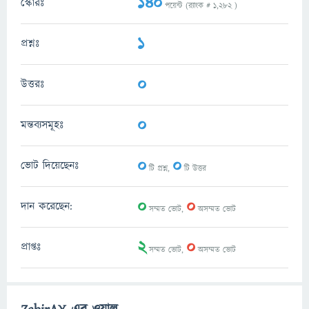
140
স্কোরঃ
পয়েন্ট (র‌্যাংক #
1,282
)
1
প্রশ্নঃ
0
উত্তরঃ
0
মন্তব্যসমূহঃ
0
0
ভোট দিয়েছেনঃ
টি প্রশ্ন,
টি উত্তর
0
0
দান করেছেন:
সম্মত ভোট,
অসম্মত ভোট
2
0
প্রাপ্তঃ
সম্মত ভোট,
অসম্মত ভোট