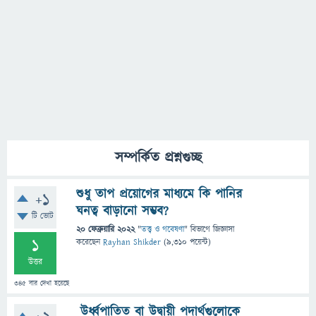
সম্পর্কিত প্রশ্নগুচ্ছ
শুধু তাপ প্রয়োগের মাধ্যমে কি পানির
+1
ঘনত্ব বাড়ানো সম্ভব?
টি ভোট
20 ফেব্রুয়ারি 2022
"
তত্ত্ব ও গবেষণা
" বিভাগে
জিজ্ঞাসা
1
করেছেন
Rayhan Shikder
(
9,310
পয়েন্ট)
উত্তর
345
বার দেখা হয়েছে
উর্ধ্বপাতিত বা উদ্বায়ী পদার্থগুলোকে