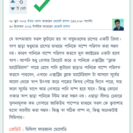
0
টি ভোট
28 জুন 2021
উত্তর প্রদান
করেছেন
মেহেদী হাসান
(
141,860
পয়েন্ট)
30 ডিসেম্বর 2021
নির্বাচিত
করেছেন
মেহেদী হাসান
যে তাপমাত্রায় তরল ফুটানো হয় তা বায়ুমণ্ডলের চাপের একটি ক্রিয়া।
তাপ ছাড়া শুধুমাত্র চাপের মাধ্যমে পানিকে বাষ্পে পরিণত করা সম্ভব
নয়। কারণ পানিকে বাষ্পে পরিণত করতে মূল ফ্যাক্টরের একটা হলো
তাপ। আপনি শুধু প্রেসার ক্রিয়েট করে ও পানিকে এক্সট্রিম "ব্ল্যাক
ম্যাটেরিয়াল" পাত্রে রেখে পানি ফুটানো ছাড়াও পানিকে বাষ্পে পরিণত
করতে পারবেন, এখানে এক্সট্রিম ব্ল্যাক ম্যাটেরিয়াল টা আসলে সূর্যের
আলো থেকে তাপ উৎপন্ন করে পাত্রের ভিতর পৌছে দিতে পারে, যার
ফলে সূর্যের তাপে আর প্রেসারে পানি বাষ্প হয়ে যাবে। কিন্তু কোনো
প্রকার তাপ ছাড়া পানিকে স্টিম করা সম্ভব নয়। এছাড়া সীলড চেম্বারে
তুলনামূলক কম প্রেসারে ভ্যাকিউম পাম্পের মাধ্যমে তরল কে কুয়াশার
মতো বায়বীয় করা সম্ভব। কিন্তু তা সঠিক বাষ্প না, কিন্তু অনেকটাই
সিমিলার।
ক্রেডিট
: মিথিলা ফারজানা মেলোডি