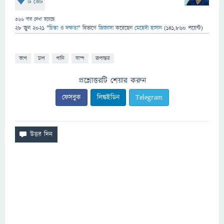
টি ভোট
366
বার দেখা হয়েছে
28 জুন 2021
"
চিন্তা ও দক্ষতা
" বিভাগে
জিজ্ঞাসা
করেছেন
মেহেদী হাসান
(
141,860
পয়েন্ট)
তাপ
চাপ
পানি
বাষ্প
রূপান্তর
প্রশ্নোত্তরটি শেয়ার করুন
ফেসবুক
লিঙ্কইডিন
Telegram