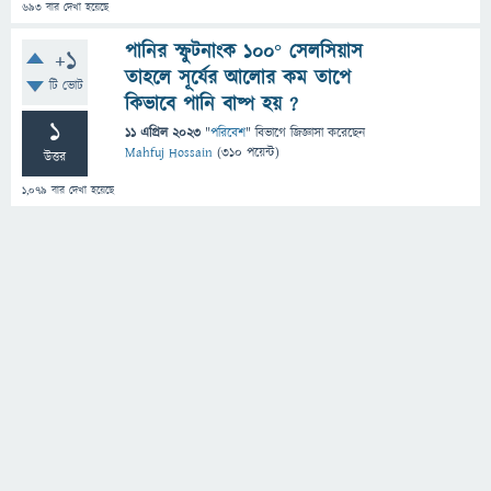
693
বার দেখা হয়েছে
পানির স্ফুটনাংক ১০০° সেলসিয়াস
+1
তাহলে সূর্যের আলোর কম তাপে
টি ভোট
কিভাবে পানি বাষ্প হয় ?
1
11 এপ্রিল 2023
"
পরিবেশ
" বিভাগে
জিজ্ঞাসা
করেছেন
Mahfuj Hossain
(
310
পয়েন্ট)
উত্তর
1,079
বার দেখা হয়েছে