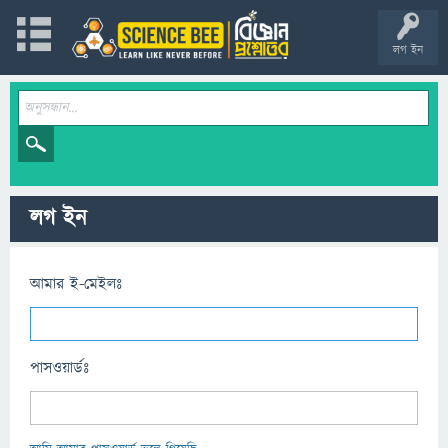
লগ ইন
লগ ইন
আমার ই-মেইলঃ
পাসওয়ার্ডঃ