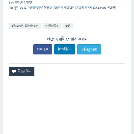
493
বার দেখা হয়েছে
26 জুন 2021
"
জীববিজ্ঞান
" বিভাগে
জিজ্ঞাসা
করেছেন
মেহেদী হাসান
(
141,860
পয়েন্ট)
এইচএসসি-উদ্ভিদবিজ্ঞান
অ্যান্টার্কটিক
তুন্দ্রা
প্রশ্নোত্তরটি শেয়ার করুন
ফেসবুক
লিঙ্কইডিন
Telegram