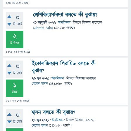
374
বার দেখা হয়েছে
শ্রেণিবিন্যাসবিদ্যা বলতে কী বুঝায়?
0
31 জানুয়ারি 2022
"
জীববিজ্ঞান
" বিভাগে
জিজ্ঞাসা
করেছেন
টি ভোট
Subrata Saha
(
15,210
পয়েন্ট)
2
টি উত্তর
1,279
বার দেখা হয়েছে
ইকোলজিক্যাল পিরামিড বলতে কী
0
বুঝায়?
টি ভোট
26 জুন 2021
"
জীববিজ্ঞান
" বিভাগে
জিজ্ঞাসা
করেছেন
1
মেহেদী হাসান
(
141,860
পয়েন্ট)
উত্তর
558
বার দেখা হয়েছে
শ্বসন বলতে কী বুঝায়?
0
26 জুন 2021
"
জীববিজ্ঞান
" বিভাগে
জিজ্ঞাসা
করেছেন
টি ভোট
মেহেদী হাসান
(
141,860
পয়েন্ট)