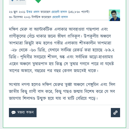
26 জুন 2021
উত্তর প্রদান
করেছেন
মেহেদী হাসান
(
141,860
পয়েন্ট)
30 ডিসেম্বর 2021
নির্বাচিত
করেছেন
মেহেদী হাসান
দক্ষিণ মেরু বা অ্যান্টার্কটিক এলাকার আবহাওয়া গাছপালা এবং
প্রাণীকূলের বেঁচে থাকার জন্যে ভীষণ প্রতিকূল। উপকূলীয় অঞ্চলে
তাপমাত্রা কিছুটা কম হলেও গভীর এলাকায় শীতকালীন তাপমাত্রা
-২৮ থেকে -৬০ ডিগ্রি, যেখানে সর্বনিম্ন রেকর্ড করা হয়েছে -৮৯.২
ডিগ্রি। পৃথিবীর সবচেয়ে শীতল, শুষ্ক এবং সর্বাধিক ঝড়ো-হাওয়াময়
এহেন অঞ্চলে তুষারপাত হয় কিন্তু সে তুষার গলতে পারে না যথেষ্ট
তাপের অভাবে, বছরের পর বছর কেবল জমতেই থাকে।
সংখ্যায় নগণ্য হলেও দক্ষিণ মেরুর তুন্দ্রা অঞ্চলে পেঙ্গুয়িন এবং সিল
জাতীয় কিছু প্রাণী বাস করে, কিছু গাছও জন্মায় বিশেষ করে যে সব
জায়গায় শিলাখণ্ড উন্মুক্ত হয়ে যায় বা মাটি বেরিয়ে পড়ে।