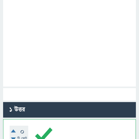
1
উত্তর
0
টি ভোট