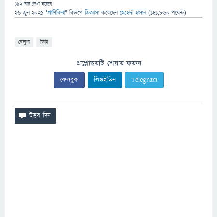
492
বার দেখা হয়েছে
26 জুন 2021
"
প্রাণিবিদ্যা
" বিভাগে
জিজ্ঞাসা
করেছেন
মেহেদী হাসান
(
141,860
পয়েন্ট)
বেলুগা
তিমি
প্রশ্নোত্তরটি শেয়ার করুন
ফেসবুক
লিঙ্কইডিন
Telegram