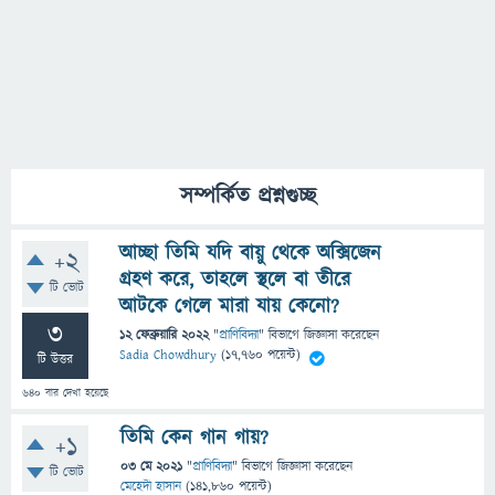
সম্পর্কিত প্রশ্নগুচ্ছ
আচ্ছা তিমি যদি বায়ু থেকে অক্সিজেন
+2
গ্রহণ করে, তাহলে স্থলে বা তীরে
টি ভোট
আটকে গেলে মারা যায় কেনো?
3
12 ফেব্রুয়ারি 2022
"
প্রাণিবিদ্যা
" বিভাগে
জিজ্ঞাসা
করেছেন
Sadia Chowdhury
(
17,760
পয়েন্ট)
টি উত্তর
640
বার দেখা হয়েছে
তিমি কেন গান গায়?
+1
03 মে 2021
"
প্রাণিবিদ্যা
" বিভাগে
জিজ্ঞাসা
করেছেন
টি ভোট
মেহেদী হাসান
(
141,860
পয়েন্ট)