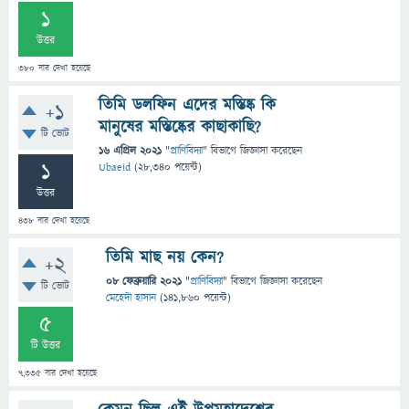
1
উত্তর
380
বার দেখা হয়েছে
তিমি ডলফিন এদের মস্তিষ্ক কি
+1
মানুষের মস্তিষ্কের কাছাকাছি?
টি ভোট
16 এপ্রিল 2021
"
প্রাণিবিদ্যা
" বিভাগে
জিজ্ঞাসা
করেছেন
1
Ubaeid
(
28,340
পয়েন্ট)
উত্তর
438
বার দেখা হয়েছে
তিমি মাছ নয় কেন?
+2
08 ফেব্রুয়ারি 2021
"
প্রাণিবিদ্যা
" বিভাগে
জিজ্ঞাসা
করেছেন
টি ভোট
মেহেদী হাসান
(
141,860
পয়েন্ট)
5
টি উত্তর
7,335
বার দেখা হয়েছে