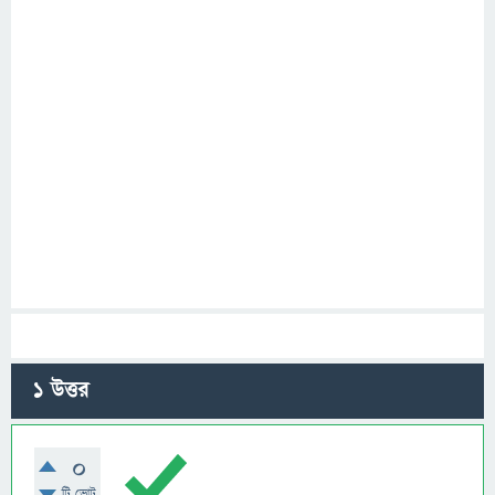
1
উত্তর
0
টি ভোট