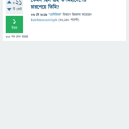
কেমন ছিল এই উপমহাদেশের
+21
চারপেয়ে তিমি?
টি ভোট
06 মে 2019
"
প্রাণিবিদ্যা
" বিভাগে
জিজ্ঞাসা
করেছেন
1
RakibHossainSajib
(
32,140
পয়েন্ট)
উত্তর
423
বার দেখা হয়েছে