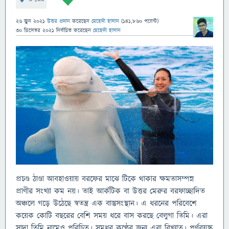
26 জুন 2021
উত্তর প্রদান
করেছেন
মেহেদী হাসান
(
141,860
পয়েন্ট)
30 ডিসেম্বর 2021
নির্বাচিত
করেছেন
মেহেদী হাসান
প্রচণ্ড ঠাণ্ডা আবহাওয়ায় বরফের মাঝে টিকে থাকার ক্ষমতাসম্পন্ন
প্রাণীর সংখ্যা কম নয়। তাই আর্কটিক বা উত্তর মেরুর বরফাচ্ছাদিত
অঞ্চলে গড়ে উঠেছে স্বতন্ত্র এক বাস্তুসংস্থান। এ ধরনের পরিবেশে
কয়েক কোটি বছরের বেশি সময় ধরে বাস করছে বেলুগা তিমি। এরা
সাদা তিমি নামেও পরিচিত। সুমধুর কণ্ঠের জন্য এরা বিখ্যাত। পূর্ণবয়স্ক