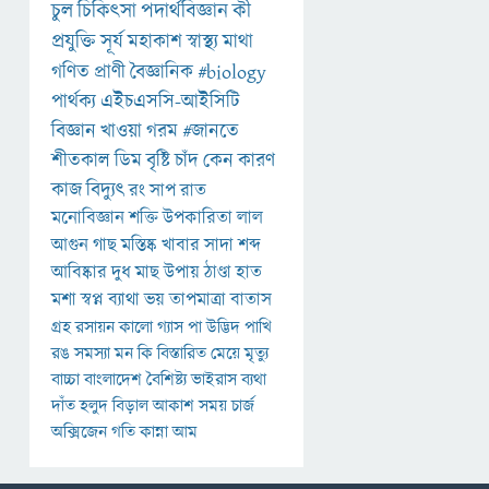
চুল
চিকিৎসা
পদার্থবিজ্ঞান
কী
প্রযুক্তি
সূর্য
মহাকাশ
স্বাস্থ্য
মাথা
গণিত
প্রাণী
বৈজ্ঞানিক
#biology
পার্থক্য
এইচএসসি-আইসিটি
বিজ্ঞান
খাওয়া
গরম
#জানতে
শীতকাল
ডিম
বৃষ্টি
চাঁদ
কেন
কারণ
কাজ
বিদ্যুৎ
রং
সাপ
রাত
মনোবিজ্ঞান
শক্তি
উপকারিতা
লাল
আগুন
গাছ
মস্তিষ্ক
খাবার
সাদা
শব্দ
আবিষ্কার
দুধ
মাছ
উপায়
ঠাণ্ডা
হাত
মশা
স্বপ্ন
ব্যাথা
ভয়
তাপমাত্রা
বাতাস
গ্রহ
রসায়ন
কালো
গ্যাস
পা
উদ্ভিদ
পাখি
রঙ
সমস্যা
মন
কি
বিস্তারিত
মেয়ে
মৃত্যু
বাচ্চা
বাংলাদেশ
বৈশিষ্ট্য
ভাইরাস
ব্যথা
দাঁত
হলুদ
বিড়াল
আকাশ
সময়
চার্জ
অক্সিজেন
গতি
কান্না
আম