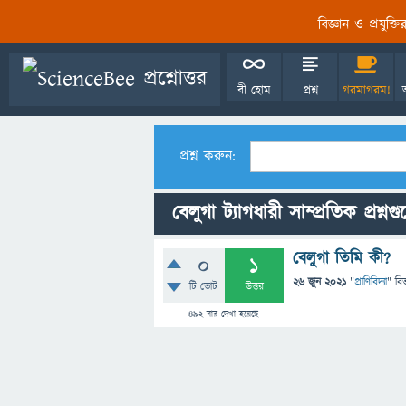
বিজ্ঞান ও প্রযুক্
বী হোম
প্রশ্ন
গরমাগরম!
প্রশ্ন করুন:
বেলুগা ট্যাগধারী সাম্প্রতিক প্রশ্নগ
বেলুগা তিমি কী?
0
1
26 জুন 2021
"
প্রাণিবিদ্যা
" বি
টি ভোট
উত্তর
492
বার দেখা হয়েছে