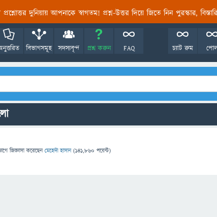
তির প্রশ্নোত্তর দুনিয়ায় আপনাকে স্বাগতম! প্রশ্ন-উত্তর দিয়ে জিতে নিন পুরস্কার, বিস্ত
অনুত্তরিত
বিভাগসমূহ
সদস্যবৃন্দ
প্রশ্ন করুন
FAQ
চ্যাট রুম
পো
ুলো
ভাগে
জিজ্ঞাসা
করেছেন
মেহেদী হাসান
(
141,860
পয়েন্ট)