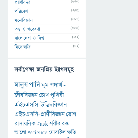
(620)
প্রাণিবিদ্যা
(225)
পরিবেশ
(487)
মনোবিজ্ঞান
(669)
তত্ত্ব ও গবেষণা
(112)
বাংলাদেশ ও বিশ্ব
(62)
মিথোলজি
সর্বাপেক্ষা জনপ্রিয় ট্যাগসমূহ
মানুষ
পানি
ঘুম
পদার্থ
-
জীববিজ্ঞান
চোখ
পৃথিবী
এইচএসসি-উদ্ভিদবিজ্ঞান
এইচএসসি-প্রাণীবিজ্ঞান
রোগ
রাসায়নিক
#ask
শরীর
রক্ত
আলো
#science
মোবাইল
ক্ষতি