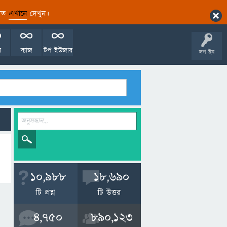
ারিত
এখানে
দেখুন।
ল
ব্যাজ
টপ ইউজার
লগ ইন
10,988
18,690
টি প্রশ্ন
টি উত্তর
4,750
890,123