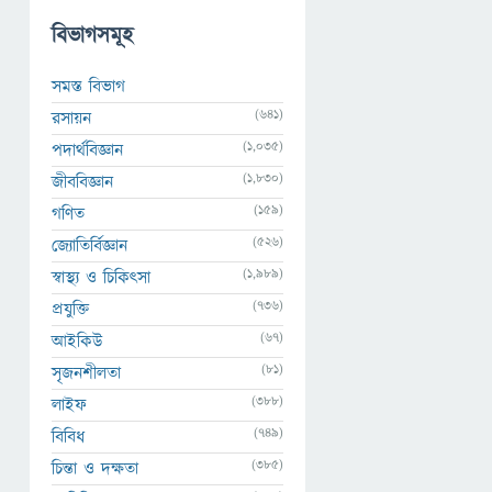
বিভাগসমূহ
সমস্ত বিভাগ
(641)
রসায়ন
(1,035)
পদার্থবিজ্ঞান
(1,830)
জীববিজ্ঞান
(159)
গণিত
(526)
জ্যোতির্বিজ্ঞান
(1,989)
স্বাস্থ্য ও চিকিৎসা
(736)
প্রযুক্তি
(67)
আইকিউ
(81)
সৃজনশীলতা
(388)
লাইফ
(749)
বিবিধ
(385)
চিন্তা ও দক্ষতা