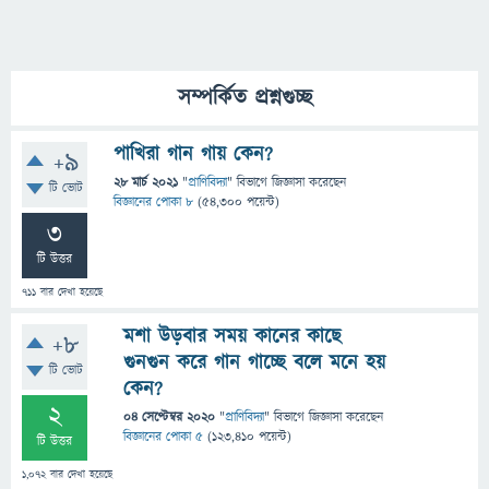
সম্পর্কিত প্রশ্নগুচ্ছ
পাখিরা গান গায় কেন?
+9
28 মার্চ 2021
"
প্রাণিবিদ্যা
" বিভাগে
জিজ্ঞাসা
করেছেন
টি ভোট
বিজ্ঞানের পোকা ৮
(
54,300
পয়েন্ট)
3
টি উত্তর
711
বার দেখা হয়েছে
মশা উড়বার সময় কানের কাছে
+8
গুনগুন করে গান গাচ্ছে বলে মনে হয়
টি ভোট
কেন?
2
04 সেপ্টেম্বর 2020
"
প্রাণিবিদ্যা
" বিভাগে
জিজ্ঞাসা
করেছেন
বিজ্ঞানের পোকা ৫
(
123,410
পয়েন্ট)
টি উত্তর
1,072
বার দেখা হয়েছে