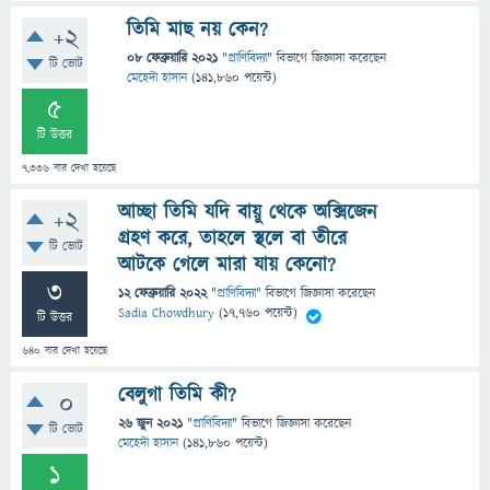
তিমি মাছ নয় কেন?
+2
08 ফেব্রুয়ারি 2021
"
প্রাণিবিদ্যা
" বিভাগে
জিজ্ঞাসা
করেছেন
টি ভোট
মেহেদী হাসান
(
141,860
পয়েন্ট)
5
টি উত্তর
7,336
বার দেখা হয়েছে
আচ্ছা তিমি যদি বায়ু থেকে অক্সিজেন
+2
গ্রহণ করে, তাহলে স্থলে বা তীরে
টি ভোট
আটকে গেলে মারা যায় কেনো?
3
12 ফেব্রুয়ারি 2022
"
প্রাণিবিদ্যা
" বিভাগে
জিজ্ঞাসা
করেছেন
Sadia Chowdhury
(
17,760
পয়েন্ট)
টি উত্তর
640
বার দেখা হয়েছে
বেলুগা তিমি কী?
0
26 জুন 2021
"
প্রাণিবিদ্যা
" বিভাগে
জিজ্ঞাসা
করেছেন
টি ভোট
মেহেদী হাসান
(
141,860
পয়েন্ট)
1