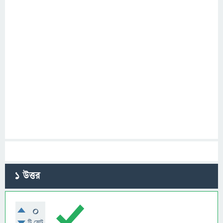
1
উত্তর
0
টি ভোট