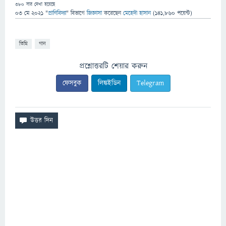
380
বার দেখা হয়েছে
03 মে 2021
"
প্রাণিবিদ্যা
" বিভাগে
জিজ্ঞাসা
করেছেন
মেহেদী হাসান
(
141,860
পয়েন্ট)
তিমি
গান
প্রশ্নোত্তরটি শেয়ার করুন
ফেসবুক
লিঙ্কইডিন
Telegram