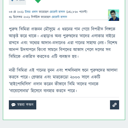
03 মে 2021
উত্তর প্রদান
করেছেন
মেহেদী হাসান
(
141,860
পয়েন্ট)
31 ডিসেম্বর 2021
নির্বাচিত
করেছেন
মেহেদী হাসান
পুরুষ তিমিরা প্রজনন মৌসুমে এ ধরনের গান গেয়ে বিপরীত লিঙ্গকে
আকৃষ্ট করে থাকে। এছাড়াও অন্য পুরুষদের তাদের এলাকার বাইরে
রাখতে এবং তথ্যের আদান-প্রদানেও এরা গানের সাহায্য নেয়। বিশেষ
আনন্দ উদযাপনে কিংবা সামনে বিপদের আভাস পেলে দলের সব
তিমিকে একত্রিত করতেও এটি ব্যবহৃত হয়।
নারী তিমিরা এই গানের বুনন এবং শব্দবিন্যাস শুনে পুরুষদের আলাদা
করতে পারে। ফ্রেজার এবং মারকেডো ২০০০ সালে একটি
'হাইপোথিসিস' প্রদান করেন কীভাবে তিমি তাদের গানকে
'বায়োসোনার' হিসেবে ব্যবহার করতে পারে।