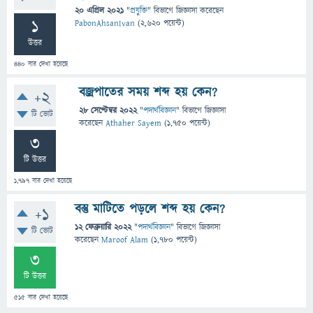
20 এপ্রিল 2021
"
প্রযুক্তি
" বিভাগে
জিজ্ঞাসা
করেছেন
1
PabonAhsanIvan
(
2,620
পয়েন্ট)
উত্তর
440
বার দেখা হয়েছে
বজ্রপাতের সময় শব্দ হয় কেন?
+2
28 সেপ্টেম্বর 2022
"
পদার্থবিজ্ঞান
" বিভাগে
জিজ্ঞাসা
টি ভোট
করেছেন
Athaher Sayem
(
1,750
পয়েন্ট)
3
টি উত্তর
1,797
বার দেখা হয়েছে
বস্তু মাটিতে পড়লে শব্দ হয় কেন?
+1
12 ফেব্রুয়ারি 2022
"
পদার্থবিজ্ঞান
" বিভাগে
জিজ্ঞাসা
টি ভোট
করেছেন
Maroof Alam
(
1,780
পয়েন্ট)
3
টি উত্তর
515
বার দেখা হয়েছে