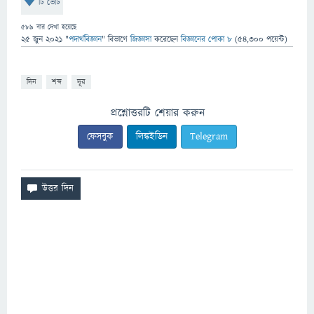
টি ভোট
589
বার দেখা হয়েছে
25 জুন 2021
"
পদার্থবিজ্ঞান
" বিভাগে
জিজ্ঞাসা
করেছেন
বিজ্ঞানের পোকা ৮
(
54,300
পয়েন্ট)
দিন
শব্দ
দূর
প্রশ্নোত্তরটি শেয়ার করুন
ফেসবুক
লিঙ্কইডিন
Telegram