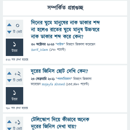
সম্পর্কিত প্রশ্নগুচ্ছ
দিনের ঘুমে মানু্ষের নাক ডাকার শব্দ
0
না হলেও রাতের ঘুমে মানুষ উচ্চস্বরে
টি ভোট
নাক ডাকার শব্দ করে কেন?
1
30 অক্টোবর 2023
"
লাইফ
" বিভাগে
জিজ্ঞাসা
করেছেন
Aarif_Islam
(
170
পয়েন্ট)
উত্তর
522
বার দেখা হয়েছে
দূরের জিনিস ছোট দেখি কেন?
+2
23 ফেব্রুয়ারি 2021
"
পদার্থবিজ্ঞান
" বিভাগে
জিজ্ঞাসা
টি ভোট
করেছেন
Hojayfa Ahmed
(
135,490
পয়েন্ট)
1
উত্তর
710
বার দেখা হয়েছে
টেলিস্কোপ দিয়ে কীভাবে অনেক
+1
দূরের জিনিস দেখা যায়?
টি ভোট