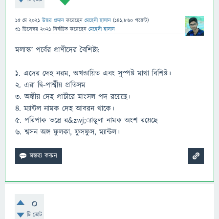
15 মে 2021
উত্তর প্রদান
করেছেন
মেহেদী হাসান
(
141,860
পয়েন্ট)
31 ডিসেম্বর 2021
নির্বাচিত
করেছেন
মেহেদী হাসান
মলাস্কা পর্বের প্রাণীদের বৈশিষ্ট্য:
১. এদের দেহ নরম, অখন্ডায়িত এবং সুস্পষ্ট মাথা বিশিষ্ট।
২. এরা দ্বি-পার্শ্বীয় প্রতিসম
৩. অঙ্কীয় দেহ প্রাচীরে মাংসল পদ রয়েছে।
৪. ম্যান্টল নামক দেহ আবরন থাকে।
৫. পরিপাক তন্ত্রে র&zwj;্যাডূলা নামক অংশ রয়েছে
৬. শ্বসন অঙ্গ ফুলকা, ফুসফুস, ম্যান্টল।
0
টি ভোট