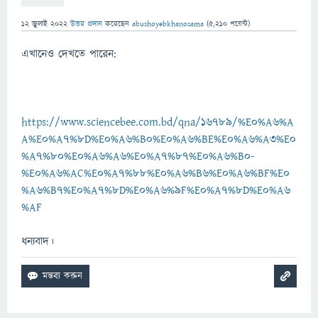
12 জুলাই 2022
উত্তর প্রদান
করেছেন
abushoyebkhanosama
(
5,210
পয়েন্ট)
এখানেও দেখতে পারেন:
https://www.sciencebee.com.bd/qna/16789/%E0%A6%A
A%E0%A7%8D%E0%A6%B0%E0%A6%BE%E0%A6%A3%E0
%A7%80%E0%A6%A6%E0%A7%87%E0%A6%B0-
%E0%A6%AC%E0%A7%88%E0%A6%B6%E0%A6%BF%E0
%A6%B7%E0%A7%8D%E0%A6%9F%E0%A7%8D%E0%A6
%AF
ধন্যবাদ।