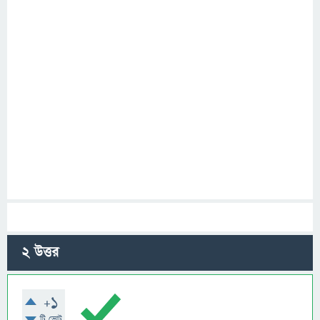
2
উত্তর
+1
টি ভোট