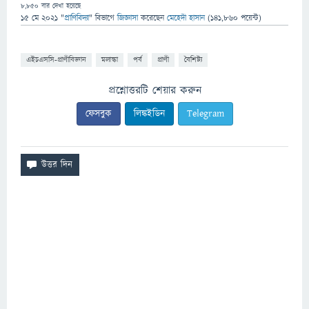
8,850
বার দেখা হয়েছে
15 মে 2021
"
প্রাণিবিদ্যা
" বিভাগে
জিজ্ঞাসা
করেছেন
মেহেদী হাসান
(
141,860
পয়েন্ট)
এইচএসসি-প্রাণীবিজ্ঞান
মলাস্কা
পর্ব
প্রাণী
বৈশিষ্ট্য
প্রশ্নোত্তরটি শেয়ার করুন
ফেসবুক
লিঙ্কইডিন
Telegram