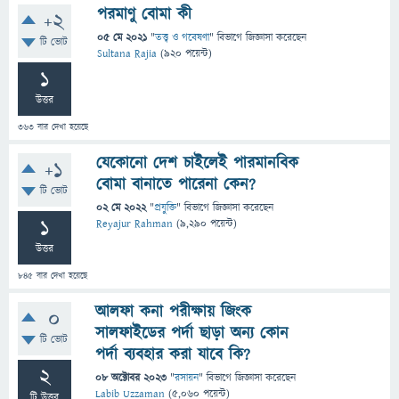
পরমাণু বোমা কী
+2
05 মে 2021
"
তত্ত্ব ও গবেষণা
" বিভাগে
জিজ্ঞাসা
করেছেন
টি ভোট
Sultana Rajia
(
920
পয়েন্ট)
1
উত্তর
363
বার দেখা হয়েছে
যেকোনো দেশ চাইলেই পারমানবিক
+1
বোমা বানাতে পারেনা কেন?
টি ভোট
02 মে 2022
"
প্রযুক্তি
" বিভাগে
জিজ্ঞাসা
করেছেন
1
Reyajur Rahman
(
9,290
পয়েন্ট)
উত্তর
845
বার দেখা হয়েছে
আলফা কনা পরীক্ষায় জিংক
0
সালফাইডের পর্দা ছাড়া অন্য কোন
টি ভোট
পর্দা ব্যবহার করা যাবে কি?
2
08 অক্টোবর 2023
"
রসায়ন
" বিভাগে
জিজ্ঞাসা
করেছেন
Labib Uzzaman
(
5,060
পয়েন্ট)
টি উত্তর