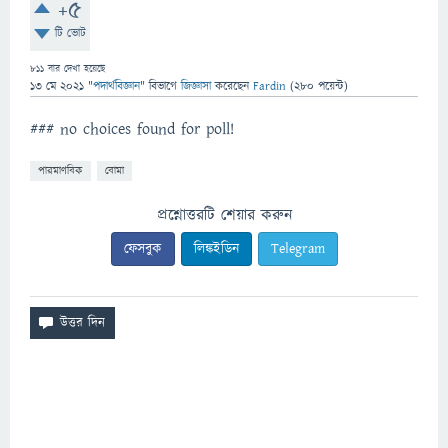
+5
টি ভোট
811
বার দেখা হয়েছে
13 মে 2021
"
পদার্থবিজ্ঞান
" বিভাগে
জিজ্ঞাসা
করেছেন
Fardin
(
280
পয়েন্ট)
### no choices found for poll!
পারমাণবিক
বোমা
প্রশ্নোত্তরটি শেয়ার করুন
ফেসবুক
লিঙ্কইডিন
Telegram