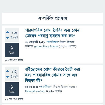
সম্পর্কিত প্রশ্নগুচ্ছ
পারমাণবিক বোমা তৈরির জন্য কোন
+6
মৌলের পরমাণু ব্যবহার করা হয়?
টি ভোট
28 ফেব্রুয়ারি 2021
"
পদার্থবিজ্ঞান
" বিভাগে
জিজ্ঞাসা
1
করেছেন
Hasan Rizvy Pranto
(
39,270
পয়েন্ট)
উত্তর
937
বার দেখা হয়েছে
হাইড্রোজেন বোমা কীভাবে তৈরী করা
+2
হয়? পারমানবিক বোমার সাথে এর
টি ভোট
ভিন্নতা কী?
1
09 মে 2021
"
পদার্থবিজ্ঞান
" বিভাগে
জিজ্ঞাসা
করেছেন
PabonAhsanIvan
(
2,620
পয়েন্ট)
উত্তর
872
বার দেখা হয়েছে