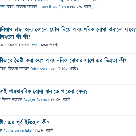
্ঞান
" বিভাগে
জিজ্ঞাসা
করেছেন
Hasan Rizvy Pranto
(
39,270
পয়েন্ট)
ুটোনিয়াম ছাড়া অন্য কোনো মৌল দিয়ে পারমাণবিক বোমা বানানো যাবে?
ৌলগুলো কী কী?
িভাগে
জিজ্ঞাসা
করেছেন
Fardin
(
280
পয়েন্ট)
কীভাবে তৈরী করা হয়? পারমানবিক বোমার সাথে এর ভিন্নতা কী?
বিভাগে
জিজ্ঞাসা
করেছেন
PabonAhsanIvan
(
2,620
পয়েন্ট)
েই পারমানবিক বোমা বানাতে পারেনা কেন?
ে
জিজ্ঞাসা
করেছেন
Reyajur Rahman
(
9,290
পয়েন্ট)
ী? এর পূর্ব ইতিহাস কী?
েন
RakibHossainSajib
(
32,140
পয়েন্ট)