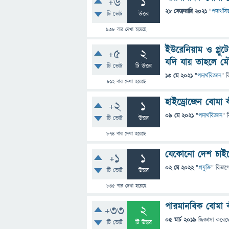
+6
1
28 ফেব্রুয়ারি 2021
"
পদার্থবিজ
টি ভোট
উত্তর
938
বার দেখা হয়েছে
ইউরেনিয়াম ও প্ল
+5
2
যদি যায় তাহলে ম
টি ভোট
টি উত্তর
13 মে 2021
"
পদার্থবিজ্ঞান
" ব
812
বার দেখা হয়েছে
হাইড্রোজেন বোমা 
+2
1
09 মে 2021
"
পদার্থবিজ্ঞান
" 
টি ভোট
উত্তর
874
বার দেখা হয়েছে
যেকোনো দেশ চাইল
+1
1
02 মে 2022
"
প্রযুক্তি
" বিভাগ
টি ভোট
উত্তর
845
বার দেখা হয়েছে
পারমানবিক বোমা ক
+33
2
05 মার্চ 2019
জিজ্ঞাসা
করেছ
টি ভোট
টি উত্তর