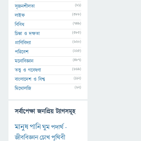
(81)
সৃজনশীলতা
(388)
লাইফ
(749)
বিবিধ
(385)
চিন্তা ও দক্ষতা
(620)
প্রাণিবিদ্যা
(225)
পরিবেশ
(487)
মনোবিজ্ঞান
(669)
তত্ত্ব ও গবেষণা
(112)
বাংলাদেশ ও বিশ্ব
(62)
মিথোলজি
সর্বাপেক্ষা জনপ্রিয় ট্যাগসমূহ
মানুষ
পানি
ঘুম
পদার্থ
-
জীববিজ্ঞান
চোখ
পৃথিবী