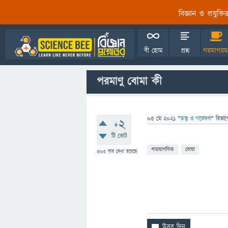
বিজ্ঞান ও প্রযুক্
বী হোম
প্রশ্ন
গরমাগরম
পরমাণু বোমা কী
05 মে 2021
"
তত্ত্ব ও গবেষণা
" বিভাগ
+2
টি ভোট
পারমাণবিক
বোমা
363
বার দেখা হয়েছে