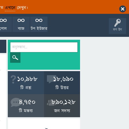
ারিত
এখানে
দেখুন।
পোল
ব্যাজ
টপ ইউজার
লগ ইন
10,988
18,690
টি প্রশ্ন
টি উত্তর
4,750
890,128
টি মন্তব্য
জন সদস্য