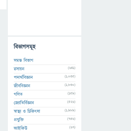
বিভাগসমূহ
সমস্ত বিভাগ
(641)
রসায়ন
(1,035)
পদার্থবিজ্ঞান
(1,830)
জীববিজ্ঞান
(159)
গণিত
(526)
জ্যোতির্বিজ্ঞান
(1,989)
স্বাস্থ্য ও চিকিৎসা
(736)
প্রযুক্তি
(67)
আইকিউ