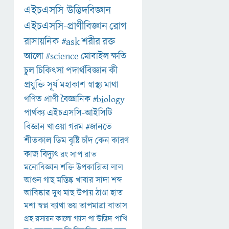
এইচএসসি-উদ্ভিদবিজ্ঞান
এইচএসসি-প্রাণীবিজ্ঞান
রোগ
রাসায়নিক
#ask
শরীর
রক্ত
আলো
#science
মোবাইল
ক্ষতি
চুল
চিকিৎসা
পদার্থবিজ্ঞান
কী
প্রযুক্তি
সূর্য
মহাকাশ
স্বাস্থ্য
মাথা
গণিত
প্রাণী
বৈজ্ঞানিক
#biology
পার্থক্য
এইচএসসি-আইসিটি
বিজ্ঞান
খাওয়া
গরম
#জানতে
শীতকাল
ডিম
বৃষ্টি
চাঁদ
কেন
কারণ
কাজ
বিদ্যুৎ
রং
সাপ
রাত
মনোবিজ্ঞান
শক্তি
উপকারিতা
লাল
আগুন
গাছ
মস্তিষ্ক
খাবার
সাদা
শব্দ
আবিষ্কার
দুধ
মাছ
উপায়
ঠাণ্ডা
হাত
মশা
স্বপ্ন
ব্যাথা
ভয়
তাপমাত্রা
বাতাস
গ্রহ
রসায়ন
কালো
গ্যাস
পা
উদ্ভিদ
পাখি