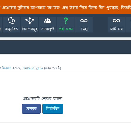
তির প্রশ্নোত্তর দুনিয়ায় আপনাকে স্বাগতম! প্রশ্ন-উত্তর দিয়ে জিতে নিন পুরস্কার, বিস্ত
!
অনুত্তরিত
বিভাগসমূহ
সদস্যবৃন্দ
প্রশ্ন করুন
FAQ
চ্যাট রুম
ে
জিজ্ঞাসা
করেছেন
Sultana Rajia
(
920
পয়েন্ট)
প্রশ্নোত্তরটি শেয়ার করুন
ফেসবুক
লিঙ্কইডিন