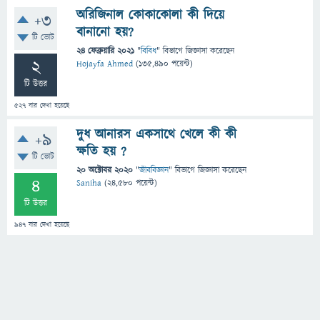
অরিজিনাল কোকাকোলা কী দিয়ে
+3
বানানো হয়?
টি ভোট
24 ফেব্রুয়ারি 2021
"
বিবিধ
" বিভাগে
জিজ্ঞাসা
করেছেন
2
Hojayfa Ahmed
(
135,490
পয়েন্ট)
টি উত্তর
527
বার দেখা হয়েছে
দুধ আনারস একসাথে খেলে কী কী
+9
ক্ষতি হয় ?
টি ভোট
20 অক্টোবর 2020
"
জীববিজ্ঞান
" বিভাগে
জিজ্ঞাসা
করেছেন
4
Saniha
(
24,580
পয়েন্ট)
টি উত্তর
947
বার দেখা হয়েছে