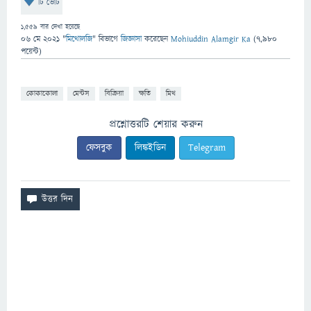
টি ভোট
1,559
বার দেখা হয়েছে
06 মে 2021
"
মিথোলজি
" বিভাগে
জিজ্ঞাসা
করেছেন
Mohiuddin Alamgir Ka
(
7,980
পয়েন্ট)
কোকাকোলা
মেন্টস
বিক্রিয়া
ক্ষতি
মিথ
প্রশ্নোত্তরটি শেয়ার করুন
ফেসবুক
লিঙ্কইডিন
Telegram