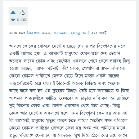
+1
টি ভোট
06 মে 2021
উত্তর প্রদান
করেছেন
Mohiuddin Alamgir Ka
(
7,980
পয়েন্ট)
আসলে কোকের বোতলে মেন্টোস ছেড়ে দেয়ার পর বিস্ফোরণের মতো
একটি ব্যাপার হয়!! এ ব্যাপারটি মানুষকে যেমন মজা দেয় তেমনি
অনেকে ভাবেন কোক এবং মেন্টোস একসাথে পেটে গেলে ভয়াবহ কিছু
হবে!!! আচ্ছা, আসল ঘটনাটা কী? কোক, পেপসি বা এমন ঝাঁঝালো
কোনো কোমল পানীয়তে মেন্টস ছেড়ে দিলে মজার একটা সায়েন্স
এক্সপেরিমেন্ট হয়ে যায়। ইন্টারনেটে অনেক ভিডিও এবং মেসেজ
আছে যাতে বলা হয় এই দুইয়ের মিশ্রণে তৈরি হবে সায়ানাইড যা কিনা
আপনার পাকস্থলীকে ফাটিয়ে ফেলবে। এ ছাড়াও দাবি করা হয় ব্রাজিলে
দুই কিশোর কোক এবং মেন্টস একসাথে খেয়ে মারা গেছে। কিন্তু
কোক আর মেন্টোস একসাথে হলে এমন বিস্ফো্রণ কেন হয় আর এটা
কি আসলেই মানুষের মৃত্যুর কারণ হতে পারে? মেন্টোস যখন ঝাঁঝালো
কোনো কোমল পানীয়ের বোতলে ফেলা হয় তখন ওই পানীয়ের মাঝে
প্রচুর পরিমাণে ফেনা হয় যা বোতলের মুখ দিয়ে ঠেলে বের হয়ে আসে