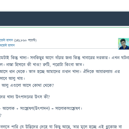
হেদী হাসান
(
141,860
পয়েন্ট)
মেহেদী হাসান
থমটাই কিন্তু খাদ্য। সবকিছুর আগে বাঁচার জন্য কিন্তু খাবারের দরকার। এখন ঘটন
। নাস্তা হিসাবে কী খাও? রুটি, পরোটা কিংবা ভাত।
সে ধান থেকে। ভাত হচ্ছে আমাদের প্রধান খাদ্য। ঐদিকে আয়ারল্যান্ড এর
 হিসাবে আলু খায়।
া আলু এগুলো আসে কোথা থেকে?
্ভিদের খাদ্য উৎপাদনের উৎস কী?
+ আলোক + সংশ্লেষণ(উৎপাদন) = সালোকসংশ্লেষণ।
?
বলতে পারি যে উদ্ভিদের দেহে যা কিছু আছে, তার মূলে হচ্ছে এই গ্লুকোজ বা