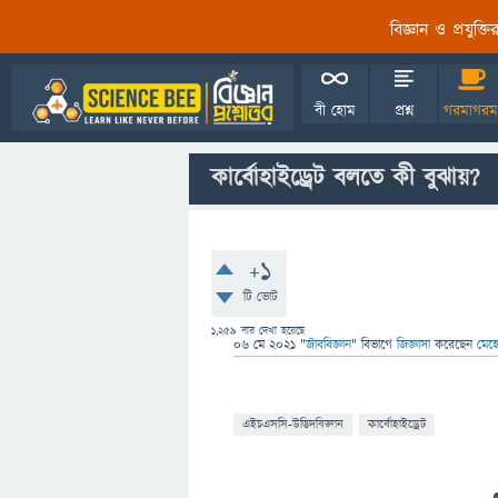
বিজ্ঞান ও প্রযুক্
বী হোম
প্রশ্ন
গরমাগরম
কার্বোহাইড্রেট বলতে কী বুঝায়?
+1
টি ভোট
1,259
বার দেখা হয়েছে
06 মে 2021
"
জীববিজ্ঞান
" বিভাগে
জিজ্ঞাসা
করেছেন
মেহে
এইচএসসি-উদ্ভিদবিজ্ঞান
কার্বোহাইড্রেট