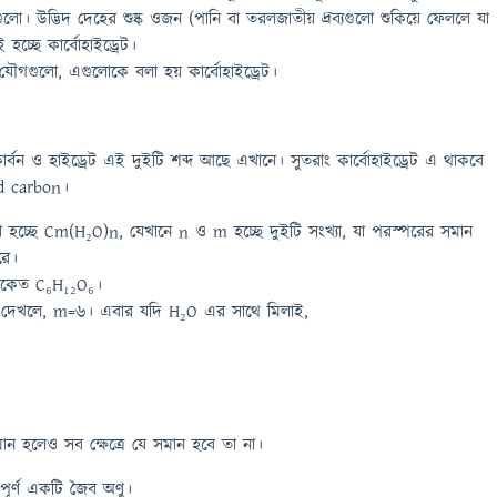
গুলো। উদ্ভিদ দেহের শুষ্ক ওজন (পানি বা তরলজাতীয় দ্রব্যগুলো শুকিয়ে ফেললে যা
চ্ছে কার্বোহাইড্রেট।
ৌগগুলো, এগুলোকে বলা হয় কার্বোহাইড্রেট।
্বন ও হাইড্রেট এই দুইটি শব্দ আছে এখানে। সুতরাং কার্বোহাইড্রেট এ থাকবে
d carbon।
মুলা হচ্ছে Cm(H₂O)n, যেখানে n ও m হচ্ছে দুইটি সংখ্যা, যা পরস্পরের সমান
রে।
ংকেত C₆H₁₂O₆।
ে দেখলে, m=6। এবার যদি H₂O এর সাথে মিলাই,
 হলেও সব ক্ষেত্রে যে সমান হবে তা না।
্বপূর্ণ একটি জৈব অণু।