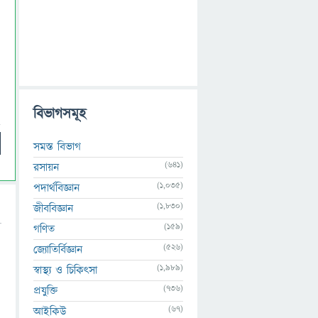
বিভাগসমূহ
সমস্ত বিভাগ
(641)
রসায়ন
(1,035)
পদার্থবিজ্ঞান
(1,830)
জীববিজ্ঞান
(159)
গণিত
(526)
জ্যোতির্বিজ্ঞান
(1,989)
স্বাস্থ্য ও চিকিৎসা
(736)
প্রযুক্তি
(67)
আইকিউ