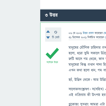
3
উত্তর
0
06 মে 2021
উত্তর প্রদান
করেছেন
মে
টি ভোট
31 ডিসেম্বর 2021
নির্বাচিত
করেছেন
মানুষের মৌলিক চাহিদার প্র
হলো, ধরো তুমি সকালে উঠলে
রুটি আসে গম থেকে, ভাত আ
সর্বোত্তম উত্তর
মানুষেরা কিন্তু প্রধান খাদ্য
এখন কথা হলো ধান, গম ব
হ্যাঁ, উদ্ভিদ থেকে। আর উদ
সালোকসংশ্লেষণ। স(সহিত) 
এই প্রক্রিয়ায় কী উৎপন্ন হয়
গ্লুকোজ! সুতরাং আমরা এটা 