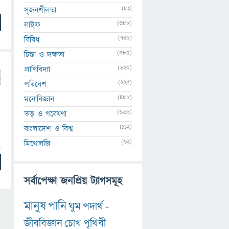
(81)
সৃজনশীলতা
(388)
লাইফ
(749)
বিবিধ
(385)
চিন্তা ও দক্ষতা
(620)
প্রাণিবিদ্যা
(225)
পরিবেশ
(488)
মনোবিজ্ঞান
(669)
তত্ত্ব ও গবেষণা
(112)
বাংলাদেশ ও বিশ্ব
(62)
মিথোলজি
সর্বাপেক্ষা জনপ্রিয় ট্যাগসমূহ
মানুষ
পানি
ঘুম
পদার্থ
-
জীববিজ্ঞান
চোখ
পৃথিবী