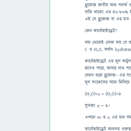
গ্লুকোজ জাতীয় অন্য পদার্থ 
বাকি থাকে) এর ৫০-৮০% ই হ
এই যে গ্লুকোজ বা এর মত য
কেন কার্বোহাইড্রেট?
নাম থেকেই বোঝা যায় যে কার
C ও H₂O, অর্থাৎ hydrate
কার্বোহাইড্রেট এর মূল ফর্
হতেও পারে, আবার নাও পা
যেমন ধরো গ্লুকোজ। এর স
মূল সংকেতের সাথে মিলিয়
(H₂O)×n = (H₂O)×6
সুতরাং n = 6।
এখানে m ও n এর মান সমান
কার্বোহাইড্রেট অন্যতম গুরুত