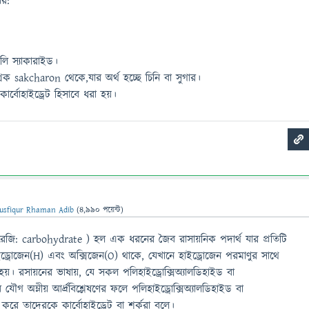
ার:
পলি স্যাকারাইড।
রিক sakcharon থেকে,যার অর্থ হচ্ছে চিনি বা সুগার।
ার্বোহাইড্রেট হিসাবে ধরা হয়।
usfiqur Rhaman Adib
(
4,990
পয়েন্ট)
(ইংরেজি: carbohydrate ) হল এক ধরনের জৈব রাসায়নিক পদার্থ যার প্রতিটি
ইড্রোজেন(H) এবং অক্সিজেন(O) থাকে, যেখানে হাইড্রোজেন পরমাণুর সাথে
য়। রসায়নের ভাষায়, যে সকল পলিহাইড্রোক্সিঅ্যালডিহাইড বা
যৌগ অম্লীয় আর্দ্রবিশ্লেষণের ফলে পলিহাইড্রোক্সিঅ্যালডিহাইড বা
 করে তাদেরকে কার্বোহাইড্রেট বা শর্করা বলে।