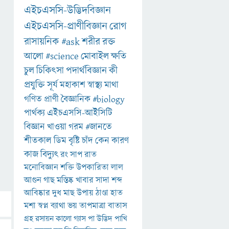
এইচএসসি-উদ্ভিদবিজ্ঞান
এইচএসসি-প্রাণীবিজ্ঞান
রোগ
রাসায়নিক
#ask
শরীর
রক্ত
আলো
#science
মোবাইল
ক্ষতি
চুল
চিকিৎসা
পদার্থবিজ্ঞান
কী
প্রযুক্তি
সূর্য
মহাকাশ
স্বাস্থ্য
মাথা
গণিত
প্রাণী
বৈজ্ঞানিক
#biology
পার্থক্য
এইচএসসি-আইসিটি
বিজ্ঞান
খাওয়া
গরম
#জানতে
শীতকাল
ডিম
বৃষ্টি
চাঁদ
কেন
কারণ
কাজ
বিদ্যুৎ
রং
সাপ
রাত
মনোবিজ্ঞান
শক্তি
উপকারিতা
লাল
আগুন
গাছ
মস্তিষ্ক
খাবার
সাদা
শব্দ
আবিষ্কার
দুধ
মাছ
উপায়
ঠাণ্ডা
হাত
মশা
স্বপ্ন
ব্যাথা
ভয়
তাপমাত্রা
বাতাস
গ্রহ
রসায়ন
কালো
গ্যাস
পা
উদ্ভিদ
পাখি