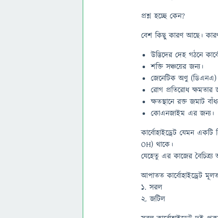
প্রশ্ন হচ্ছে কেন?
বেশ কিছু কারণ আছে। কারণ
উদ্ভিদের দেহ গঠনে কার্
শক্তি সঞ্চয়ের জন্য।
জেনেটিক অণু (ডিএনএ)
রোগ প্রতিরোধ ক্ষমতার জ
ক্ষতস্থানে রক্ত জমাট বাঁ
কোএনজাইম এর জন্য।
কার্বোহাইড্রেট যেমন একটি 
OH) থাকে।
যেহেতু এর কাজের বৈচিত্র্য 
আপাতত কার্বোহাইড্রেট মূলত
১. সরল
২. জটিল