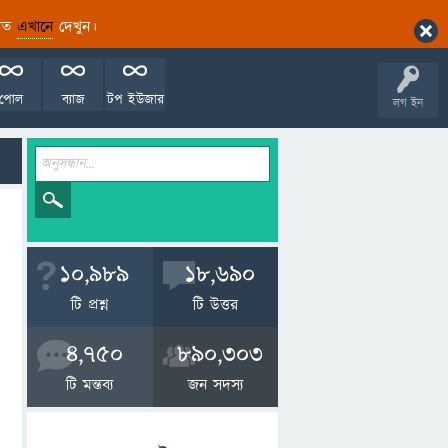
ারিত
এখানে
দেখুন।
পোল
ব্যাজ
টপ ইউজার
লগ ইন
10,989
18,690
টি প্রশ্ন
টি উত্তর
4,750
890,303
টি মন্তব্য
জন সদস্য