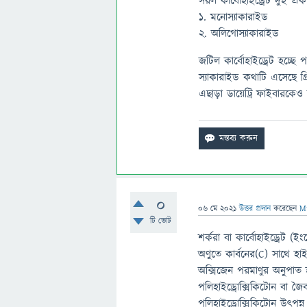
সরল কার্বোহাইড্রেট দুই প্রক
১. মনোস্যাকারাইড
২. অলিগোস্যাকারাইড
জটিল কার্বোহাইড্রেট হচ্ছে 
স্যাকারাইড কথাটি এসেছে গ্
এছাড়া ডায়েট্রি ফাইবারকেও ক
0
06 মে 2021
উত্তর প্রদান
করেছেন
M
টি ভোট
শর্করা বা কার্বোহাইড্রেট 
অণুতে কার্বনের(C) সাথে হা
অক্সিজেন পরমাণুর অনুপাত হ
পলিহাইড্রোক্সিকিটোন বা জৈব 
পলিহাইড্রোক্সিকিটোন উৎপন্ন