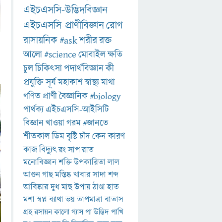
এইচএসসি-উদ্ভিদবিজ্ঞান
এইচএসসি-প্রাণীবিজ্ঞান
রোগ
রাসায়নিক
#ask
শরীর
রক্ত
আলো
#science
মোবাইল
ক্ষতি
চুল
চিকিৎসা
পদার্থবিজ্ঞান
কী
প্রযুক্তি
সূর্য
মহাকাশ
স্বাস্থ্য
মাথা
গণিত
প্রাণী
বৈজ্ঞানিক
#biology
পার্থক্য
এইচএসসি-আইসিটি
বিজ্ঞান
খাওয়া
গরম
#জানতে
শীতকাল
ডিম
বৃষ্টি
চাঁদ
কেন
কারণ
কাজ
বিদ্যুৎ
রং
সাপ
রাত
মনোবিজ্ঞান
শক্তি
উপকারিতা
লাল
আগুন
গাছ
মস্তিষ্ক
খাবার
সাদা
শব্দ
আবিষ্কার
দুধ
মাছ
উপায়
ঠাণ্ডা
হাত
মশা
স্বপ্ন
ব্যাথা
ভয়
তাপমাত্রা
বাতাস
গ্রহ
রসায়ন
কালো
গ্যাস
পা
উদ্ভিদ
পাখি