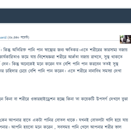
aeid
(
28,340
পয়েন্ট)
 কিন্তু অতিরিক্ত পানি পান স্বাস্থ্যের জন্য ক্ষতিকর।এতে শরীরের ভারসাম্য বজায়
র কার্যকারিতাও কমে যায়।বিশেষজ্ঞরা শরীরে আর্দ্রতা বজায় রাখতে, সুস্থ থাকতে
শ দেন। কিন্তু অনেকেই মনে করেন যত বেশি পানি পান করবেন ততই সুস্থ
িনের চাহিদার চেয়ে বেশি পানি পান করেন। এতে শরীরে নানাবিধ সমস্যা দেখা
 কিনা বা শরীরে ওভারহাইড্রেশন হচ্ছে কিনা তা কয়েকটি উপসর্গ দেখলে বুঝা
 কেন আপনার হাতে একটা পানির বোতল থাকে। যখনই বোতলটা খালি হয়ে যায়
কে আপনার। আপনি হয়তো মনে করেন , সবসময় পানি খেলে আপনার শরীর ভাল