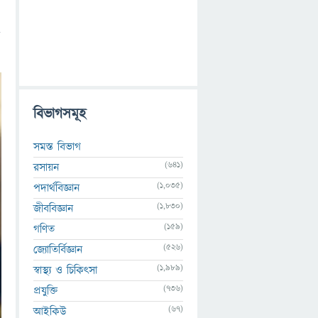
ন
বিভাগসমূহ
সমস্ত বিভাগ
(641)
রসায়ন
(1,035)
পদার্থবিজ্ঞান
(1,830)
জীববিজ্ঞান
(159)
গণিত
(526)
জ্যোতির্বিজ্ঞান
(1,989)
স্বাস্থ্য ও চিকিৎসা
(736)
প্রযুক্তি
(67)
আইকিউ