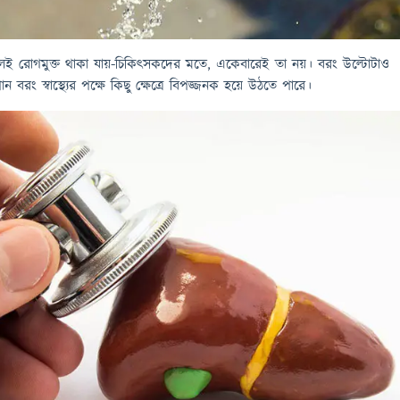
েই রোগমুক্ত থাকা যায়-চিকিৎসকদের মতে, একেবারেই তা নয়। বরং উল্টোটাও
 বরং স্বাস্থ্যের পক্ষে কিছু ক্ষেত্রে বিপজ্জনক হয়ে উঠতে পারে।