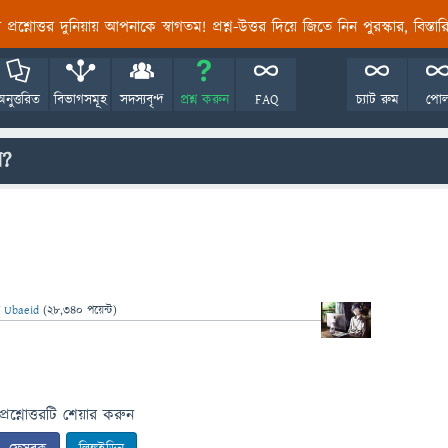
তির প্রশ্নোত্তর দুনিয়ায় আপনাকে স্বাগতম! প্রশ্ন-উত্তর দিয়ে জিতে নিন পুরস্কার, বিস্ত
অনুত্তরিত
বিভাগসমূহ
সদস্যবৃন্দ
প্রশ্ন করুন
FAQ
চ্যাট রুম
পো
়?
ন
Ubaeid
(
28,340
পয়েন্ট)
প্রশ্নোত্তরটি শেয়ার করুন