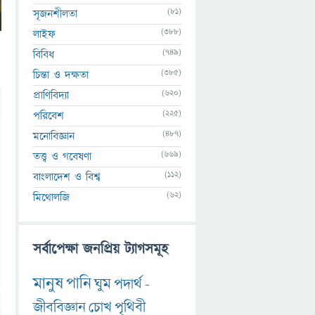
(81)
সৃজনশীলতা
(388)
লাইফ
(749)
বিবিধ
(385)
চিন্তা ও দক্ষতা
(620)
প্রাণিবিদ্যা
(225)
পরিবেশ
(487)
মনোবিজ্ঞান
(669)
তত্ত্ব ও গবেষণা
(112)
বাংলাদেশ ও বিশ্ব
(62)
মিথোলজি
সর্বাপেক্ষা জনপ্রিয় ট্যাগসমূহ
মানুষ
পানি
ঘুম
পদার্থ
-
জীববিজ্ঞান
চোখ
পৃথিবী