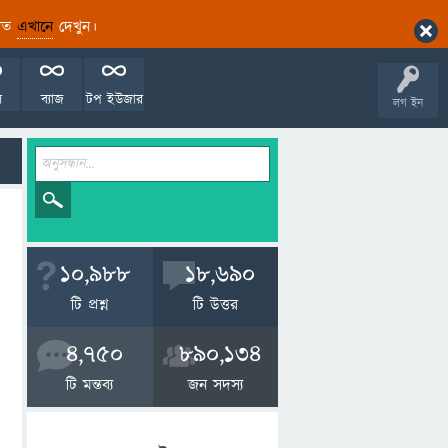
ারিত
এখানে
দেখুন।
ল
ব্যাজ
টপ ইউজার
লগ ইন
10,988
18,690
টি প্রশ্ন
টি উত্তর
4,750
890,134
টি মন্তব্য
জন সদস্য