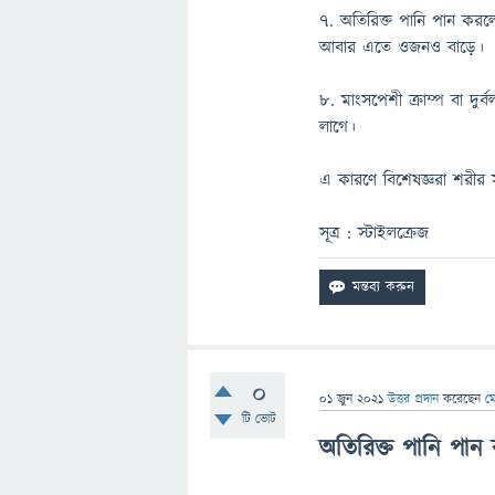
৭. অতিরিক্ত পানি পান কর
আবার এতে ওজনও বাড়ে।
৮. মাংসপেশী ক্রাম্প বা দুর
লাগে।
এ কারণে বিশেষজ্ঞরা শরীর স
সূত্র : স্টাইলক্রেজ
0
01 জুন 2021
উত্তর প্রদান
করেছেন
ম
টি ভোট
অতিরিক্ত পানি পান