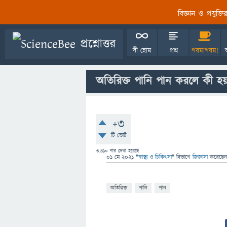
বিজ্ঞান ও প্রযুক্
বী হোম
প্রশ্ন
গরমাগরম!
অতিরিক্ত পানি পান করলে কী হয
+3
টি ভোট
3,410
বার দেখা হয়েছে
01 মে 2021
"
স্বাস্থ্য ও চিকিৎসা
" বিভাগে
জিজ্ঞাসা
করেছে
অতিরিক্ত
পানি
পান