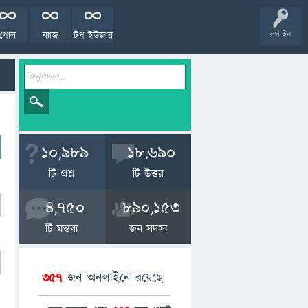
পোল
ব্যাজ
টপ ইউজার
লগ ইন
10,989
18,690
টি প্রশ্ন
টি উত্তর
4,750
890,153
টি মন্তব্য
জন সদস্য
357
জন অনলাইনে রয়েছে