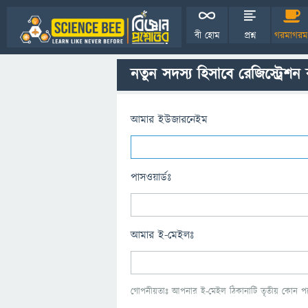
বী হোম
প্রশ্ন
গরমাগরম
নতুন সদস্য হিসাবে রেজিস্ট্রেশন
আমার ইউজারনেইম
পাসওয়ার্ডঃ
আমার ই-মেইলঃ
গোপনীয়তাঃ আপনার ই-মেইল ঠিকানাটি তৃতীয় কোন পক্ষ