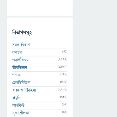
বিভাগসমূহ
সমস্ত বিভাগ
(641)
রসায়ন
(1,035)
পদার্থবিজ্ঞান
(1,830)
জীববিজ্ঞান
(159)
গণিত
(526)
জ্যোতির্বিজ্ঞান
(1,989)
স্বাস্থ্য ও চিকিৎসা
(736)
প্রযুক্তি
(67)
আইকিউ
(81)
সৃজনশীলতা