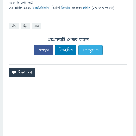
398
বার দেখা হয়েছে
30 এপ্রিল 2021
"
জ্যোতির্বিজ্ঞান
" বিভাগে
জিজ্ঞাসা
করেছেন
হায়াত
(
20,400
পয়েন্ট)
চাঁদে
দিন
রাত
প্রশ্নোত্তরটি শেয়ার করুন
ফেসবুক
লিঙ্কইডিন
Telegram