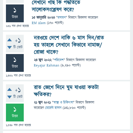
সেখানে গাছ কি পদ্ধতিতে
1
সালোকসংশ্লেষণ করে?
উত্তর
15 জানুয়ারি 2023
"
রসায়ন
" বিভাগে
জিজ্ঞাসা
করেছেন
RM Alam
(
170
পয়েন্ট)
631
বার দেখা হয়েছে
নরওয়ে দেশে নাকি ৬ মাস দিন/রাত
+1
হয় তাহলে সেখানে কিভাবে নামাজ/
টি ভোট
রোজা থাকে?
1
24 জুন 2022
"
পরিবেশ
" বিভাগে
জিজ্ঞাসা
করেছেন
Reyajur Rahman
(
9,290
পয়েন্ট)
উত্তর
1,436
বার দেখা হয়েছে
রাত জেগে দিনে ঘুম যাওয়া কতটা
+1
ক্ষতিকর?
টি ভোট
21 জুন 2021
"
স্বাস্থ্য ও চিকিৎসা
" বিভাগে
জিজ্ঞাসা
1
করেছেন
মেহেদী হাসান
(
141,860
পয়েন্ট)
উত্তর
1,548
বার দেখা হয়েছে