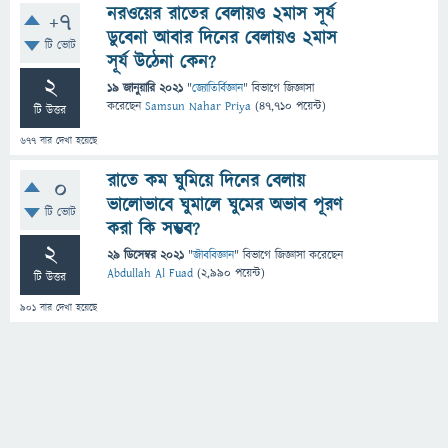
নরওয়ের রাতের বেলায়ও ২মাস সূর্য
+7
ডুবেনা আবার দিনের বেলায়ও ২মাস
টি ভোট
সূর্য উঠেনা কেন?
2
19 জানুয়ারি 2021
"
জ্যোতির্বিজ্ঞান
" বিভাগে
জিজ্ঞাসা
করেছেন
Samsun Nahar Priya
(
47,710
পয়েন্ট)
টি উত্তর
677
বার দেখা হয়েছে
রাতে কম ঘুমিয়ে দিনের বেলায়
0
ভালোভাবে ঘুমালে ঘুমের অভাব পূরণ
টি ভোট
করা কি সম্ভব?
2
29 ডিসেম্বর 2021
"
জীববিজ্ঞান
" বিভাগে
জিজ্ঞাসা
করেছেন
Abdullah Al Fuad
(
2,990
পয়েন্ট)
টি উত্তর
901
বার দেখা হয়েছে