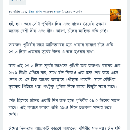
30 এপ্রিল 2021
উত্তর প্রদান
করেছেন
হায়াত
(
20,400
পয়েন্ট)
হ্যাঁ, হয়। তবে সেটা পৃথিবীর দিন এবং রাতের দৈর্ঘের তুলনায়
অনেক বেশী দীর্ঘ এবং ধীর। কারণ, চাঁদের আহ্নিক গতি নেই।
সারাক্ষণ পৃথিবীর সাথে আলিঙ্গনাবদ্ধ হয়ে থাকার কারণে চাঁদে প্রতি
২৭.৩ দিনে একবার সূর্যের উদয় ও অস্ত হওয়ার কথা।
তবে এই ২৭.৩ দিনে সূর্যের সাপেক্ষে পৃথিবী তার কক্ষপথ বরাবর প্রায়
২৬.৯ ডিগ্রী এগিয়ে যায়, সাথে চাঁদ নিজেও এক চক্র শেষ করে এসে
দেখে যে, সে ঠিক আগের অবস্থানে পৌঁছতে পারেনি। ফলে কৌণিক
দূরত্বের পিছিয়ে পড়া পথটুকু পুষিয়ে নিতে আরো কিছুটা সময় লাগে।
সেই হিসেবে চাঁদের একটি দিন-রাত হতে পৃথিবীর ২৯.৫ দিনের সমান
লাগে। এই কারণে আমরা প্রতি ২৯.৫ দিনে চন্দ্রকলা সম্পন্ন হতে
দেখি।
চাঁদের দিন-রাত আরেকটি কারণে আমাদের পৃথিবীর মত নয়। চাঁদ যদি