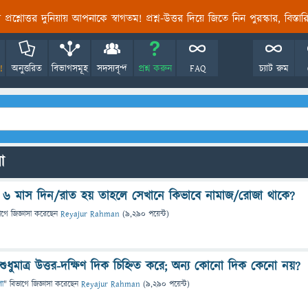
তির প্রশ্নোত্তর দুনিয়ায় আপনাকে স্বাগতম! প্রশ্ন-উত্তর দিয়ে জিতে নিন পুরস্কার, বিস্ত
!
অনুত্তরিত
বিভাগসমূহ
সদস্যবৃন্দ
প্রশ্ন করুন
FAQ
চ্যাট রুম
ো
 ৬ মাস দিন/রাত হয় তাহলে সেখানে কিভাবে নামাজ/রোজা থাকে?
াগে
জিজ্ঞাসা
করেছেন
Reyajur Rahman
(
9,290
পয়েন্ট)
ধুমাত্র উত্তর-দক্ষিণ দিক চিহ্নিত করে; অন্য কোনো দিক কেনো নয়?
ণা
" বিভাগে
জিজ্ঞাসা
করেছেন
Reyajur Rahman
(
9,290
পয়েন্ট)