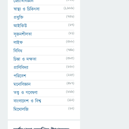
জ্যোতির্বিজ্ঞান
(1,989)
স্বাস্থ্য ও চিকিৎসা
(736)
প্রযুক্তি
(67)
আইকিউ
(81)
সৃজনশীলতা
(388)
লাইফ
(749)
বিবিধ
(385)
চিন্তা ও দক্ষতা
(620)
প্রাণিবিদ্যা
(225)
পরিবেশ
(487)
মনোবিজ্ঞান
(669)
তত্ত্ব ও গবেষণা
(112)
বাংলাদেশ ও বিশ্ব
(62)
মিথোলজি