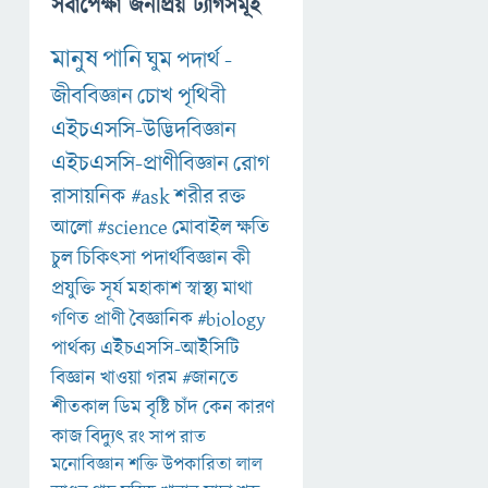
সর্বাপেক্ষা জনপ্রিয় ট্যাগসমূহ
মানুষ
পানি
ঘুম
পদার্থ
-
জীববিজ্ঞান
চোখ
পৃথিবী
এইচএসসি-উদ্ভিদবিজ্ঞান
এইচএসসি-প্রাণীবিজ্ঞান
রোগ
রাসায়নিক
#ask
শরীর
রক্ত
আলো
#science
মোবাইল
ক্ষতি
চুল
চিকিৎসা
পদার্থবিজ্ঞান
কী
প্রযুক্তি
সূর্য
মহাকাশ
স্বাস্থ্য
মাথা
গণিত
প্রাণী
বৈজ্ঞানিক
#biology
পার্থক্য
এইচএসসি-আইসিটি
বিজ্ঞান
খাওয়া
গরম
#জানতে
শীতকাল
ডিম
বৃষ্টি
চাঁদ
কেন
কারণ
কাজ
বিদ্যুৎ
রং
সাপ
রাত
মনোবিজ্ঞান
শক্তি
উপকারিতা
লাল