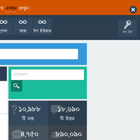
ারিত
এখানে
দেখুন।
পোল
ব্যাজ
টপ ইউজার
লগ ইন
10,988
18,690
টি প্রশ্ন
টি উত্তর
4,750
890,090