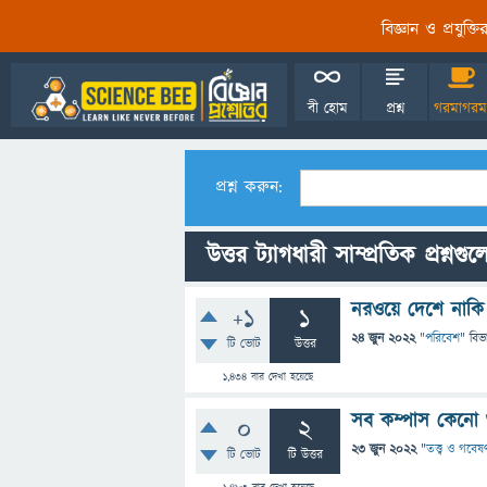
বিজ্ঞান ও প্রযুক্
বী হোম
প্রশ্ন
গরমাগরম
প্রশ্ন করুন:
উত্তর ট্যাগধারী সাম্প্রতিক প্রশ্নগুল
নরওয়ে দেশে নাকি
+1
1
24 জুন 2022
"
পরিবেশ
" বিভ
টি ভোট
উত্তর
1,434
বার দেখা হয়েছে
সব কম্পাস কেনো শু
0
2
23 জুন 2022
"
তত্ত্ব ও গবেষ
টি ভোট
টি উত্তর