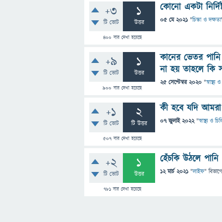
কোনো একটা নির্দিষ
+3
1
05 মে 2021
"
চিন্তা ও দক্ষতা
টি ভোট
উত্তর
400
বার দেখা হয়েছে
কানের ভেতর পানি 
+9
1
না হয় তাহলে কি 
টি ভোট
উত্তর
25 সেপ্টেম্বর 2020
"
স্বাস্থ্য
900
বার দেখা হয়েছে
কী হবে যদি আমরা 
+1
2
07 জুলাই 2022
"
স্বাস্থ্য ও চ
টি ভোট
টি উত্তর
507
বার দেখা হয়েছে
হেঁচকি উঠলে পানি
+2
1
12 মার্চ 2021
"
লাইফ
" বিভাগ
টি ভোট
উত্তর
781
বার দেখা হয়েছে