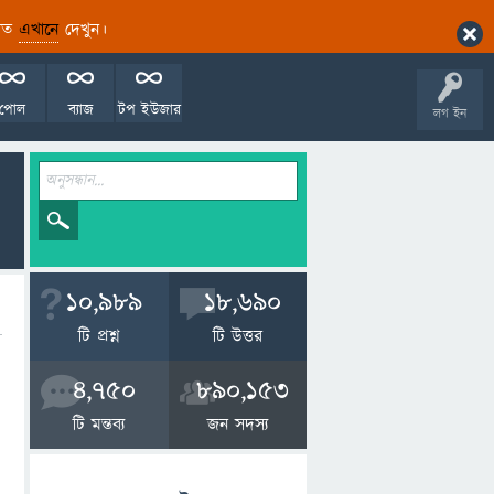
ারিত
এখানে
দেখুন।
পোল
ব্যাজ
টপ ইউজার
লগ ইন
10,989
18,690
টি প্রশ্ন
টি উত্তর
4,750
890,153
টি মন্তব্য
জন সদস্য