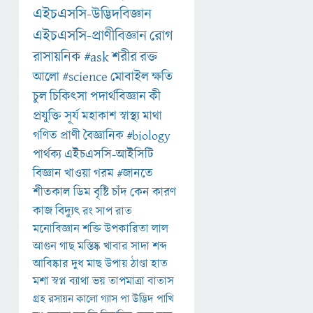
এইচএসসি-উদ্ভিদবিজ্ঞান
এইচএসসি-প্রাণীবিজ্ঞান
রোগ
রাসায়নিক
#ask
শরীর
রক্ত
আলো
#science
মোবাইল
ক্ষতি
চুল
চিকিৎসা
পদার্থবিজ্ঞান
কী
প্রযুক্তি
সূর্য
মহাকাশ
স্বাস্থ্য
মাথা
গণিত
প্রাণী
বৈজ্ঞানিক
#biology
পার্থক্য
এইচএসসি-আইসিটি
বিজ্ঞান
খাওয়া
গরম
#জানতে
শীতকাল
ডিম
বৃষ্টি
চাঁদ
কেন
কারণ
কাজ
বিদ্যুৎ
রং
সাপ
রাত
মনোবিজ্ঞান
শক্তি
উপকারিতা
লাল
আগুন
গাছ
মস্তিষ্ক
খাবার
সাদা
শব্দ
আবিষ্কার
দুধ
মাছ
উপায়
ঠাণ্ডা
হাত
মশা
স্বপ্ন
ব্যাথা
ভয়
তাপমাত্রা
বাতাস
গ্রহ
রসায়ন
কালো
গ্যাস
পা
উদ্ভিদ
পাখি