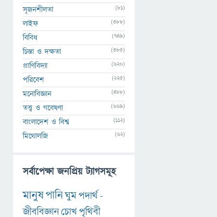
(81)
সৃজনশীলতা
(388)
লাইফ
(749)
বিবিধ
(385)
চিন্তা ও দক্ষতা
(620)
প্রাণিবিদ্যা
(225)
পরিবেশ
(488)
মনোবিজ্ঞান
(669)
তত্ত্ব ও গবেষণা
(112)
বাংলাদেশ ও বিশ্ব
(62)
মিথোলজি
সর্বাপেক্ষা জনপ্রিয় ট্যাগসমূহ
মানুষ
পানি
ঘুম
পদার্থ
-
জীববিজ্ঞান
চোখ
পৃথিবী