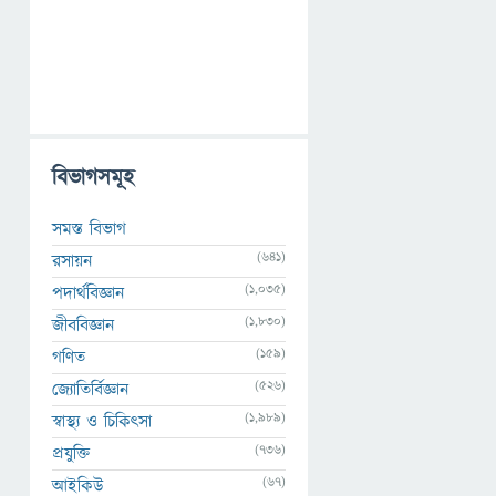
বিভাগসমূহ
সমস্ত বিভাগ
(641)
রসায়ন
(1,035)
পদার্থবিজ্ঞান
(1,830)
জীববিজ্ঞান
(159)
গণিত
(526)
জ্যোতির্বিজ্ঞান
(1,989)
স্বাস্থ্য ও চিকিৎসা
(736)
প্রযুক্তি
(67)
আইকিউ