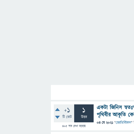
একটা জিনিস স্বতঃস
+1
1
পৃথিবীর আকৃতি কেন
টি ভোট
উত্তর
04 মে 2021
"
জ্যোতির্বিজ্ঞান
" 
405
বার দেখা হয়েছে