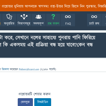
তির প্রশ্নোত্তর দুনিয়ায় আপনাকে স্বাগতম! প্রশ্ন-উত্তর দিয়ে জিতে নিন পুরস্কার, বিস্ত
!
অনুত্তরিত
বিভাগসমূহ
সদস্যবৃন্দ
প্রশ্ন করুন
FAQ
চ্যাট রুম
ো করে, সেখানে নলের সাহায্যে পুনরায় পানি ফিরিয়ে
কি একসময় এই প্রক্রিয়া বন্ধ হয়ে যাবে?কেন বন্ধ
ে
জিজ্ঞাসা
করেছেন
PabonAhsanIvan
(
2,620
পয়েন্ট)
প্রশ্নোত্তরটি শেয়ার করুন
ফেসবুক
লিঙ্কইডিন