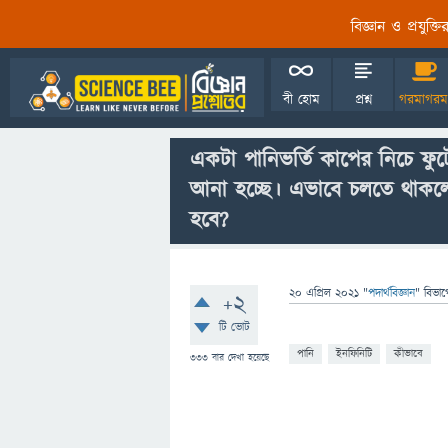
বিজ্ঞান ও প্রযুক্
বী হোম
প্রশ্ন
গরমাগরম
একটা পানিভর্তি কাপের নিচে ফুট
আনা হচ্ছে। এভাবে চলতে থাকলে 
হবে?
20 এপ্রিল 2021
"
পদার্থবিজ্ঞান
" বিভাগ
+2
টি ভোট
পানি
ইনফিনিটি
কীভাবে
333
বার দেখা হয়েছে