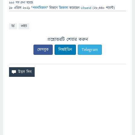
995
বার দেখা হয়েছে
18 এপ্রিল 2021
"
পদার্থবিজ্ঞান
" বিভাগে
জিজ্ঞাসা
করেছেন
Ubaeid
(
28,340
পয়েন্ট)
টর্চ
লাইট
প্রশ্নোত্তরটি শেয়ার করুন
ফেসবুক
লিঙ্কইডিন
Telegram