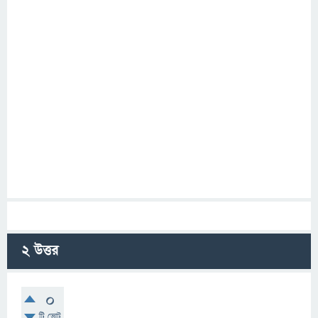
2
উত্তর
0
টি ভোট