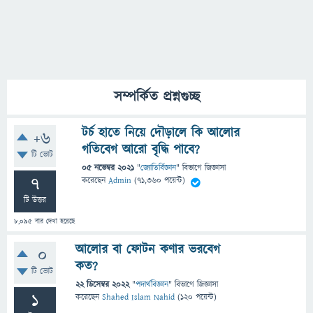
সম্পর্কিত প্রশ্নগুচ্ছ
টর্চ হাতে নিয়ে দৌড়ালে কি আলোর
+6
গতিবেগ আরো বৃদ্ধি পাবে?
টি ভোট
05 নভেম্বর 2021
"
জ্যোতির্বিজ্ঞান
" বিভাগে
জিজ্ঞাসা
7
করেছেন
Admin
(
71,360
পয়েন্ট)
টি উত্তর
8,095
বার দেখা হয়েছে
আলোর বা ফোটন কণার ভরবেগ
0
কত?
টি ভোট
22 ডিসেম্বর 2022
"
পদার্থবিজ্ঞান
" বিভাগে
জিজ্ঞাসা
1
করেছেন
Shahed Islam Nahid
(
120
পয়েন্ট)