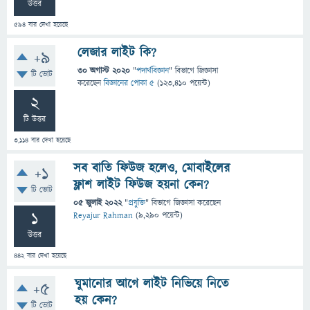
উত্তর
594
বার দেখা হয়েছে
লেজার লাইট কি?
+9
30 অগাস্ট 2020
"
পদার্থবিজ্ঞান
" বিভাগে
জিজ্ঞাসা
টি ভোট
করেছেন
বিজ্ঞানের পোকা ৫
(
123,410
পয়েন্ট)
2
টি উত্তর
3,114
বার দেখা হয়েছে
সব বাতি ফিউজ হলেও, মোবাইলের
+1
ফ্লাশ লাইট ফিউজ হয়না কেন?
টি ভোট
05 জুলাই 2022
"
প্রযুক্তি
" বিভাগে
জিজ্ঞাসা
করেছেন
1
Reyajur Rahman
(
9,290
পয়েন্ট)
উত্তর
442
বার দেখা হয়েছে
ঘুমানোর আগে লাইট নিভিয়ে নিতে
+5
হয় কেন?
টি ভোট