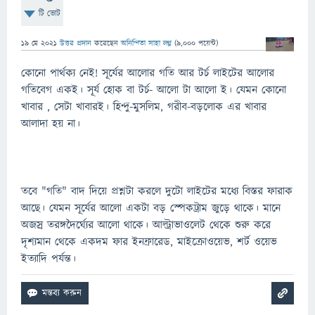
টি ভোট
19 মে 2021
উত্তর প্রদান
করেছেন
অনিন্দিতা সাহা লগ্ন
(
9,000
পয়েন্ট)
কোনো পার্থক্য নেই! সূর্যের আলোর গতি আর টর্চ লাইটের আলোর
গতিবেগ একই। সূর্য হোক বা টর্চ- আলো টা আলো ই। যেমন কোনো
খাবার , সেটা খাবারই। হিন্দু-মুসলিম, গরীব-বড়লোক এর খাবার
আলাদা হয় না।
তবে "গতি" বাদ দিয়ে প্রশ্নটা করলে দুটো লাইটের মধ্যে বিস্তর ফারাক
আছে। যেমন সূর্যের আলো একটা বড় স্পেকট্রাম জুড়ে থাকে। মানে
অজস্র তরঙ্গদৈর্ঘ্যের আলো থাকে। আল্ট্রাভাওলেট থেকে শুরু করে
দৃশ্যমান থেকে একদম ফার ইনফ্রারেড, মাইক্রোওয়েভ, শর্ট ওয়েভ
ইত্যাদি পর্যন্ত।