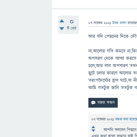
0
07 নভেম্বর 2021
উত্তর প্রদান
করেছ
টি ভোট
আর যদি পেছনের দিকে দৌ
না,আলোর গতি কমবে না,কিন্ত
অপসরণ থেকে ব্যাখ্যা করত
চলে,আর লাল অপসারণ তখন ঘট
ছুটে চলার কারণে আলোর তরঙ্গ
তরংগদৈর্ঘ্যের হ্রাস ঘটে,যা 
আমি যতটুক জানি ততটুক ব
07 নভেম্বর 2021
মন্তব্য করা হয়ে
আপনি বললেন পিছনে 
এখন কথা হলো সামনে যাই প