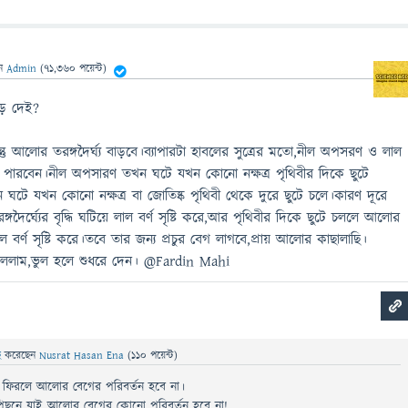
েন
Admin
(
71,360
পয়েন্ট)
ড় দেই?
ু আলোর তরঙ্গদৈর্ঘ্য বাড়বে।ব্যাপারটা হাবলের সুত্রের মতো,নীল অপসরণ ও লাল
ে পারবেন।নীল অপসারণ তখন ঘটে যখন কোনো নক্ষত্র পৃথিবীর দিকে ছুটে
ে যখন কোনো নক্ষত্র বা জোতিষ্ক পৃথিবী থেকে দুরে ছুটে চলে।কারণ দূরে
দৈর্ঘ্যের বৃদ্ধি ঘটিয়ে লাল বর্ণ সৃষ্টি করে,আর পৃথিবীর দিকে ছুটে চললে আলোর
নীল বর্ণ সৃষ্টি করে।তবে তার জন্য প্রচুর বেগ লাগবে,প্রায় আলোর কাছালাছি।
ললাম,ভুল হলে শুধরে দেন। @Fardin Mahi
ছে
করেছেন
Nusrat Hasan Ena
(
110
পয়েন্ট)
ফিরলে আলোর বেগের পরিবর্তন হবে না।
িছনে যাই আলোর বেগের কোনো পরিবর্তন হবে না!