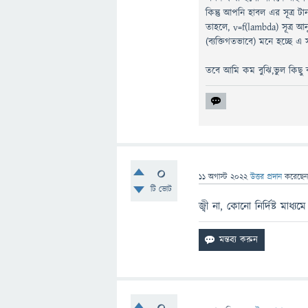
কিন্তু আপনি হাবল এর সূত্র ট
তাহলে, v=f(lambda) সূত্র আ
(ব্যক্তিগতভাবে) মনে হচ্ছে এ 
তবে আমি কম বুঝি,ভুল কিছু বলল
0
11 অগাস্ট 2022
উত্তর প্রদান
করেছে
টি ভোট
জ্বী না, কোনো নির্দিষ্ট মা