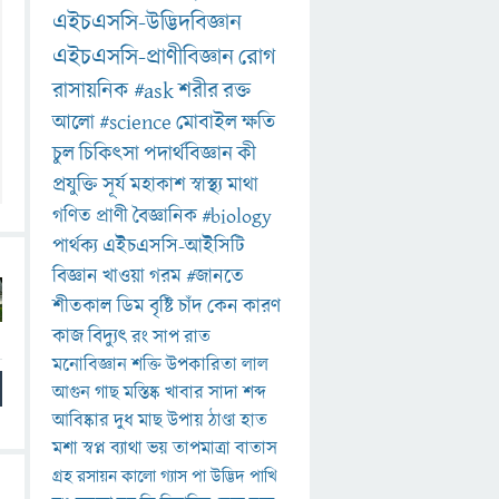
এইচএসসি-উদ্ভিদবিজ্ঞান
এইচএসসি-প্রাণীবিজ্ঞান
রোগ
রাসায়নিক
#ask
শরীর
রক্ত
আলো
#science
মোবাইল
ক্ষতি
চুল
চিকিৎসা
পদার্থবিজ্ঞান
কী
প্রযুক্তি
সূর্য
মহাকাশ
স্বাস্থ্য
মাথা
গণিত
প্রাণী
বৈজ্ঞানিক
#biology
পার্থক্য
এইচএসসি-আইসিটি
বিজ্ঞান
খাওয়া
গরম
#জানতে
শীতকাল
ডিম
বৃষ্টি
চাঁদ
কেন
কারণ
কাজ
বিদ্যুৎ
রং
সাপ
রাত
মনোবিজ্ঞান
শক্তি
উপকারিতা
লাল
আগুন
গাছ
মস্তিষ্ক
খাবার
সাদা
শব্দ
আবিষ্কার
দুধ
মাছ
উপায়
ঠাণ্ডা
হাত
মশা
স্বপ্ন
ব্যাথা
ভয়
তাপমাত্রা
বাতাস
গ্রহ
রসায়ন
কালো
গ্যাস
পা
উদ্ভিদ
পাখি