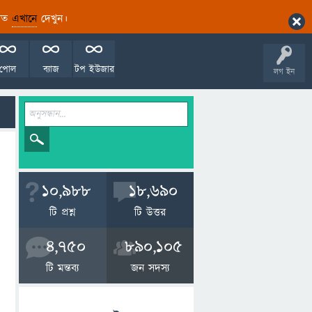
ারিত
এখানে
দেখুন।
পোল
ব্যাজ
টপ ইউজার
লগ ইন
10,988
18,690
টি প্রশ্ন
টি উত্তর
4,750
890,105
টি মন্তব্য
জন সদস্য