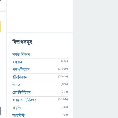
বিভাগসমূহ
সমস্ত বিভাগ
(641)
রসায়ন
(1,035)
পদার্থবিজ্ঞান
(1,830)
জীববিজ্ঞান
(159)
গণিত
(526)
জ্যোতির্বিজ্ঞান
(1,989)
স্বাস্থ্য ও চিকিৎসা
(736)
প্রযুক্তি
(67)
আইকিউ