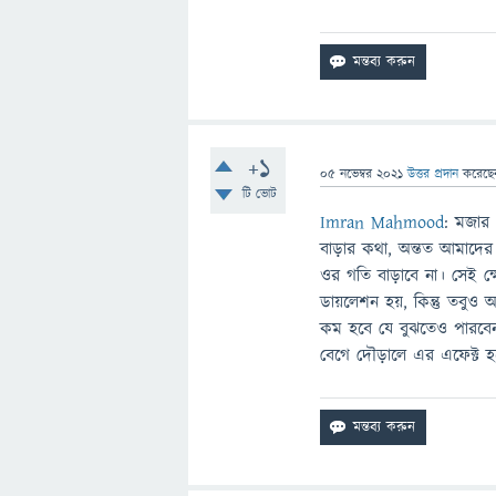
+1
05 নভেম্বর 2021
উত্তর প্রদান
করেছ
টি ভোট
Imran Mahmood
: মজার
বাড়ার কথা, অন্তত আমাদের প
ওর গতি বাড়াবে না। সেই ক্ষ
ডায়লেশন হয়, কিন্তু তবুও
কম হবে যে বুঝতেও পারবেন
বেগে দৌড়ালে এর এফেক্ট হ