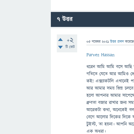
7
উত্তর
+2
05 নভেম্বর 2021
উত্তর প্রদান
করেছ
টি ভোট
Parvez Hassan
ধরেন আমি আমি বসে আছি 
গতিতে যেতে আর আমিও দেখ
কই! এক্স্যাকটলি এখানেই 
আর আমার সময় ভিন্ন চলবে।
হলো আপনার আমার সাপেক্ষ
ধ্রুবতা বজার রাখার জন্য স
আরেকটা কথা, অনেকেই বলছে
বেগে আলোর দিকের দিকে আ
টুইস্ট, তা হয়না। আপনি 
এক অধরা।