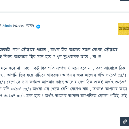
েন
Admin
(
71,360
পয়েন্ট)
াকাছি বেগে দৌড়াতে পারেন , অথবা ঠিক আলোর সমান বেগেই দৌড়াতে
 নিশ্চয় আলোকে স্থির মনে হবে ? খুব দুঃখজনক ভাবে , না !!!
মনে হবে না এবং একটু ধির গতি সম্পন্ন ও মনে হবে না , বরং আলোকে ঠিক
াৎ , আপনি স্থির হয়ে দাড়িয়ে থাকলেও আপনার জন্য আলোর গতি 3×10⁸ m/s
/s বেগে দৌড়ান তখনও আপনার কাছে আলোর বেগ ঠিক একই অর্থাৎ 3×10⁸
ি যদি 3×10⁸ m/s অথবা এর থেকে বেশি বেগেও যান , তখনও আপনার কাছে
াৎ 3×10⁸ m/s মনে হবে ! অর্থাৎ আলোর আসলে আপেক্ষিক কোনো গতিই নেই