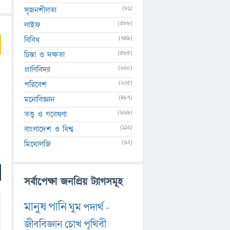
(81)
সৃজনশীলতা
(388)
লাইফ
(749)
বিবিধ
(385)
চিন্তা ও দক্ষতা
(620)
প্রাণিবিদ্যা
(225)
পরিবেশ
(487)
মনোবিজ্ঞান
(669)
তত্ত্ব ও গবেষণা
(112)
বাংলাদেশ ও বিশ্ব
(62)
মিথোলজি
সর্বাপেক্ষা জনপ্রিয় ট্যাগসমূহ
মানুষ
পানি
ঘুম
পদার্থ
-
জীববিজ্ঞান
চোখ
পৃথিবী