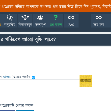
তির প্রশ্নোত্তর দুনিয়ায় আপনাকে স্বাগতম! প্রশ্ন-উত্তর দিয়ে জিতে নিন পুরস্কার, বিস্ত
!
অনুত্তরিত
বিভাগসমূহ
সদস্যবৃন্দ
প্রশ্ন করুন
FAQ
চ্যাট রুম
োর গতিবেগ আরো বৃদ্ধি পাবে?
েন
Admin
(
71,360
পয়েন্ট)
প্রশ্নোত্তরটি শেয়ার করুন