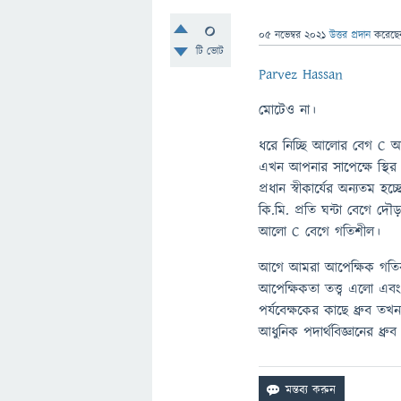
0
05 নভেম্বর 2021
উত্তর প্রদান
করেছ
টি ভোট
Parvez Hassan
মোটেও না।
ধরে নিচ্ছি আলোর বেগ C আ
এখন আপনার সাপেক্ষে স্থি
প্রধান স্বীকার্যের অন্যতম
কি.মি. প্রতি ঘন্টা বেগে দ
আলো C বেগে গতিশীল।
আগে আমরা আপেক্ষিক গতির হ
আপেক্ষিকতা তত্ত্ব এলো এবং
পর্যবেক্ষকের কাছে ধ্রুব ত
আধুনিক পদার্থবিজ্ঞানের ধ্