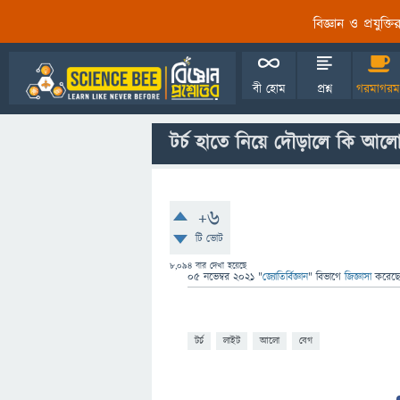
বিজ্ঞান ও প্রযুক্
বী হোম
প্রশ্ন
গরমাগরম
টর্চ হাতে নিয়ে দৌড়ালে কি আল
+6
টি ভোট
8,094
বার দেখা হয়েছে
05 নভেম্বর 2021
"
জ্যোতির্বিজ্ঞান
" বিভাগে
জিজ্ঞাসা
করেছ
টর্চ
লাইট
আলো
বেগ