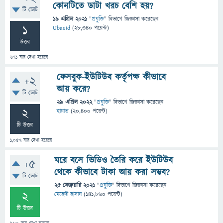
কোনটিতে ডাটা খরচ বেশি হয়?
টি ভোট
19 এপ্রিল 2021
"
প্রযুক্তি
" বিভাগে
জিজ্ঞাসা
করেছেন
1
Ubaeid
(
28,340
পয়েন্ট)
উত্তর
671
বার দেখা হয়েছে
ফেসবুক-ইউটিউব কর্তৃপক্ষ কীভাবে
+2
আয় করে?
টি ভোট
29 এপ্রিল 2022
"
প্রযুক্তি
" বিভাগে
জিজ্ঞাসা
করেছেন
2
হায়াত
(
20,400
পয়েন্ট)
টি উত্তর
1,057
বার দেখা হয়েছে
ঘরে বসে ভিডিও তৈরি করে ইউটিউব
+5
থেকে কীভাবে টাকা আয় করা সম্ভব?
টি ভোট
25 ফেব্রুয়ারি 2021
"
প্রযুক্তি
" বিভাগে
জিজ্ঞাসা
করেছেন
2
মেহেদী হাসান
(
141,860
পয়েন্ট)
টি উত্তর