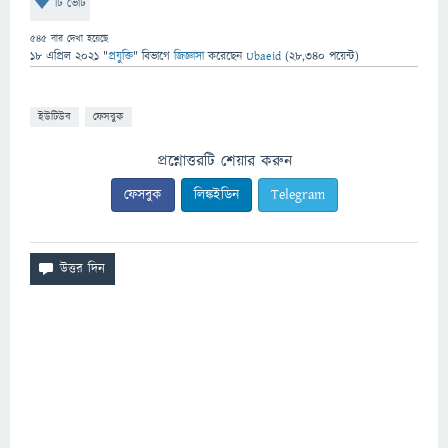
টি ভোট
545
বার দেখা হয়েছে
18 এপ্রিল 2021
"
প্রযুক্তি
" বিভাগে
জিজ্ঞাসা
করেছেন
Ubaeid
(
28,340
পয়েন্ট)
ইউটিউব
ফেসবুক
প্রশ্নোত্তরটি শেয়ার করুন
ফেসবুক
লিঙ্কইডিন
Telegram