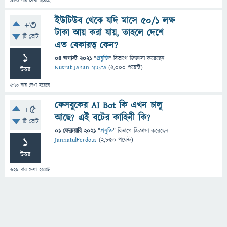
980
বার দেখা হয়েছে
ইউটিউব থেকে যদি মাসে ৫০/১ লক্ষ
+3
টাকা আয় করা যায়, তাহলে দেশে
টি ভোট
এত বেকারত্ব কেন?
1
04 অগাস্ট 2021
"
প্রযুক্তি
" বিভাগে
জিজ্ঞাসা
করেছেন
Nusrat Jahan Nukta
(
2,000
পয়েন্ট)
উত্তর
573
বার দেখা হয়েছে
ফেসবুকের AI Bot কি এখন চালু
+5
আছে? এই বটের কাহিনী কি?
টি ভোট
01 ফেব্রুয়ারি 2021
"
প্রযুক্তি
" বিভাগে
জিজ্ঞাসা
করেছেন
1
JannatulFerdous
(
2,850
পয়েন্ট)
উত্তর
629
বার দেখা হয়েছে