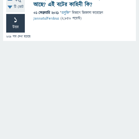
+5
আছে? এই বটের কাহিনী কি?
টি ভোট
01 ফেব্রুয়ারি 2021
"
প্রযুক্তি
" বিভাগে
জিজ্ঞাসা
করেছেন
1
JannatulFerdous
(
2,850
পয়েন্ট)
উত্তর
629
বার দেখা হয়েছে